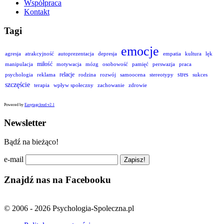
Współpraca
Kontakt
Tagi
emocje
agresja
atrakcyjność
autoprezentacja
depresja
empatia
kultura
lęk
miłość
manipulacja
motywacja
mózg
osobowość
pamięć
perswazja
praca
relacje
stres
psychologia
reklama
rodzina
rozwój
samoocena
stereotypy
sukces
szczęście
terapia
wpływ społeczny
zachowanie
zdrowie
Powered by
Easytagcloud v2.1
Newsletter
Bądź na bieżąco!
e-mail
Znajdź nas na Facebooku
© 2006 - 2026 Psychologia-Spoleczna.pl