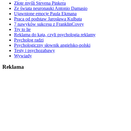
Złote myśli Stevena Pinkera
Ze świata neuronauki Antonio Damasio
Ujawnione emocje Paula Ekmana
Praca od podstaw Jarosława Kulbata
7 nawyków sukcesu z FranklinCovey
Try to lie
Reklama do kąta, czyli psychologia reklamy
Psycholog radzi
Psychologiczny słownik angielsko-polski
Testy i psychozabawy
Wywiady
Reklama