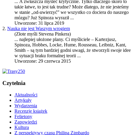
... A zwłaszcza myśleć krytycznie. Tylko dlaczego skoro to
takie łatwe, to jest tak trudne? Może dlatego, że nie jesteśmy
w stanie „od-uwierzyć” we wszystko co dociera do naszego
mózgu? Już
Spinoza
wyraził ...
Utworzone: 31 lipca 2019
2.
Nauka nie jest Waszym wrogiem
(Złote myśli Stevena Pinkera)
... najlepiej ułożone plany. Ci myśliciele – Kartezjusz,
Spinoza
, Hobbes, Locke, Hume, Rousseau, Leibniz, Kant,
Smith – są tym bardziej godni uwagi, że stworzyli swoje idee
w sytuacji braku formalnej teorii ...
Utworzone: 29 czerwca 2015
Czytelnia
Aktualności
Artykuły
Wydarzenia
Recenzje książek
Felietony
Zapowiedzi
Kultura
Z perspektywy czasu Philipa Zimbardo