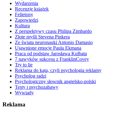
Wydarzenia
Recenzje książek
Felietony
Zapowiedzi
Kultura
Z perspektywy czasu Philipa Zimbardo
Złote myśli Stevena Pinkera
Ze świata neuronauki Antonio Damasio
Ujawnione emocje Paula Ekmana
Praca od podstaw Jarosława Kulbata
7 nawyków sukcesu z FranklinCovey
Try to lie
Reklama do kąta, czyli psychologia reklamy
Psycholog radzi
Psychologiczny słownik angielsko-polski
Testy i psychozabawy
Wywiady
Reklama