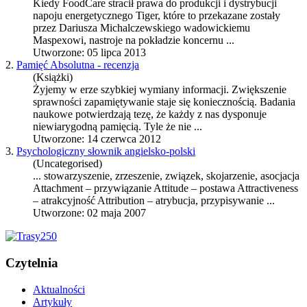
Kiedy FoodCare stracił prawa do produkcji i dystrybucji
napoju energetycznego Tiger, które to przekazane zostały
przez Dariusza Michalczewskiego wadowickiemu
Maspexowi, nastroje na pokładzie koncernu ...
Utworzone: 05 lipca 2013
2.
Pamięć Absolutna - recenzja
(Książki)
Żyjemy w erze szybkiej wymiany informacji. Zwiększenie
sprawności zapamiętywanie staje się koniecznością. Badania
naukowe potwierdzają tezę, że każdy z nas dysponuje
niewiarygodną pamięcią. Tyle że nie ...
Utworzone: 14 czerwca 2012
3.
Psychologiczny słownik angielsko-polski
(Uncategorised)
... stowarzyszenie, zrzeszenie, związek, skojarzenie,
asocjacja
Attachment – przywiązanie Attitude – postawa Attractiveness
– atrakcyjność Attribution – atrybucja, przypisywanie ...
Utworzone: 02 maja 2007
Czytelnia
Aktualności
Artykuły