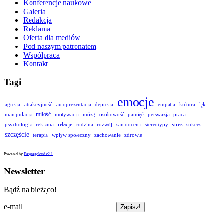
Konferencje naukowe
Galeria
Redakcja
Reklama
Oferta dla mediów
Pod naszym patronatem
Współpraca
Kontakt
Tagi
emocje
agresja
atrakcyjność
autoprezentacja
depresja
empatia
kultura
lęk
miłość
manipulacja
motywacja
mózg
osobowość
pamięć
perswazja
praca
relacje
stres
psychologia
reklama
rodzina
rozwój
samoocena
stereotypy
sukces
szczęście
terapia
wpływ społeczny
zachowanie
zdrowie
Powered by
Easytagcloud v2.1
Newsletter
Bądź na bieżąco!
e-mail