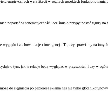
 wielu empirycznych weryfikacji w różnych aspektach funkcjonowania 
n popadać w schematyczność, lecz śmiało przyjąć postać figury na tle
ie wyglądu i zachowania jest inteligencja. To, czy sprawiamy na innyc
yduje o tym, jak te relacje będą wyglądać w przyszłości. I czy w ogól
 może do sięgnięcia po papierosa skłania nas nie tylko głód nikotyno