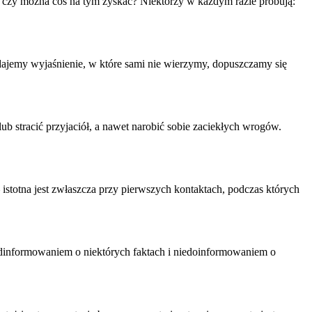
le czy można coś na tym zyskać? Niektórzy w każdym razie próbują:
dajemy wyjaśnienie, w które sami nie wierzymy, dopuszczamy się
b stracić przyjaciół, a nawet narobić sobie zaciekłych wrogów.
stotna jest zwłaszcza przy pierwszych kontaktach, podczas których
dinformowaniem o niektórych faktach i niedoinformowaniem o