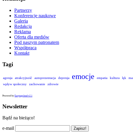
Partnerzy
Konferencje naukowe
Galeria
Redakcja
Reklama
Oferta dla mediów
Pod naszym patronatem
Współpraca
Kontakt
Tagi
emocje
agresja
atrakcyjność
autoprezentacja
depresja
empatia
kultura
lęk
ma
wpływ społeczny
zachowanie
zdrowie
Powered by
Easytagcloud v2.1
Newsletter
Bądź na bieżąco!
e-mail