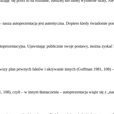
ając się przez to na rozmaite, bardziej lub mniej wymierne straty. A
 – nasza
autoprezentacja
jest autentyczna. Dopiero kiedy świadomie po
oprezentacyjna. Ujawniając publicznie swoje postawy, można zyskać lu
rwszy plan pewnych faktów i ukrywanie innych (Goffman 1981, 108) – i
1, 108), czyli – w innym tłumaczeniu –
autoprezentacja
wiąże się z „na