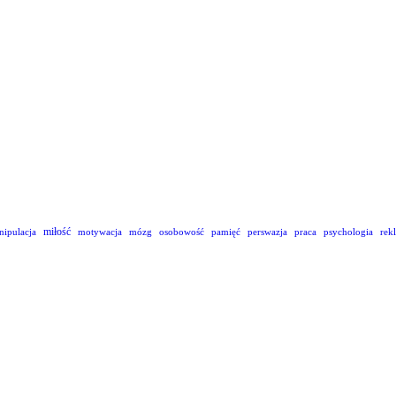
miłość
nipulacja
motywacja
mózg
osobowość
pamięć
perswazja
praca
psychologia
rek