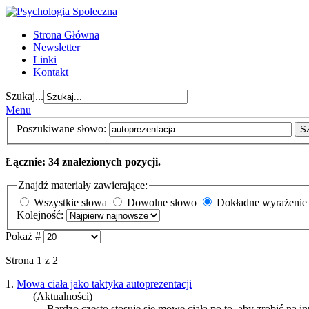
Strona Główna
Newsletter
Linki
Kontakt
Szukaj...
Menu
Poszukiwane słowo:
S
Łącznie: 34 znalezionych pozycji.
Znajdź materiały zawierające:
Wszystkie słowa
Dowolne słowo
Dokładne wyrażenie
Kolejność:
Pokaż #
Strona 1 z 2
1.
Mowa ciała jako taktyka autoprezentacji
(Aktualności)
... Bardzo często stosuje się mowę ciała po to, aby zrobić na 