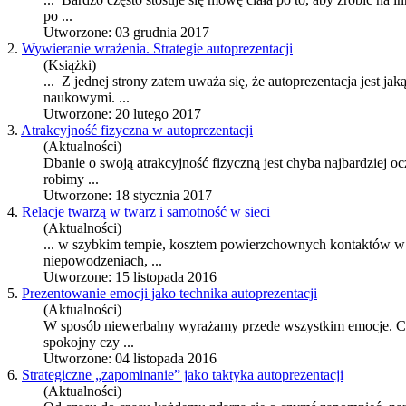
po ...
Utworzone: 03 grudnia 2017
2.
Wywieranie wrażenia. Strategie autoprezentacji
(Książki)
... Z jednej strony zatem uważa się, że
autoprezentacja
jest jak
naukowymi. ...
Utworzone: 20 lutego 2017
3.
Atrakcyjność fizyczna w autoprezentacji
(Aktualności)
Dbanie o swoją atrakcyjność fizyczną jest chyba najbardziej 
robimy ...
Utworzone: 18 stycznia 2017
4.
Relacje twarzą w twarz i samotność w sieci
(Aktualności)
... w szybkim tempie, kosztem powierzchownych kontaktów w 
niepowodzeniach, ...
Utworzone: 15 listopada 2016
5.
Prezentowanie emocji jako technika autoprezentacji
(Aktualności)
W sposób niewerbalny wyrażamy przede wszystkim emocje. Częs
spokojny czy ...
Utworzone: 04 listopada 2016
6.
Strategiczne „zapominanie” jako taktyka autoprezentacji
(Aktualności)