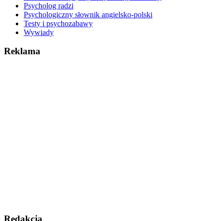
Psycholog radzi
Psychologiczny słownik angielsko-polski
Testy i psychozabawy
Wywiady
Reklama
Redakcja