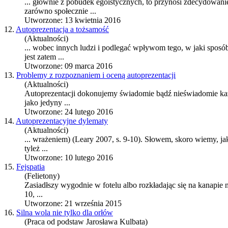
... głównie z pobudek egoistycznych, to przynosi zdecydowani
zarówno społecznie ...
Utworzone: 13 kwietnia 2016
12.
Autoprezentacja a tożsamość
(Aktualności)
... wobec innych ludzi i podlegać wpływom tego, w jaki spos
jest zatem ...
Utworzone: 09 marca 2016
13.
Problemy z rozpoznaniem i oceną autoprezentacji
(Aktualności)
Autoprezentacji dokonujemy świadomie bądź nieświadomie każd
jako jedyny ...
Utworzone: 24 lutego 2016
14.
Autoprezentacyjne dylematy
(Aktualności)
... wrażeniem) (Leary 2007, s. 9-10). Słowem, skoro wiemy, j
tyleż ...
Utworzone: 10 lutego 2016
15.
Fejspatia
(Felietony)
Zasiadłszy wygodnie w fotelu albo rozkładając się na kanapie n
10, ...
Utworzone: 21 września 2015
16.
Silna wola nie tylko dla orłów
(Praca od podstaw Jarosława Kulbata)