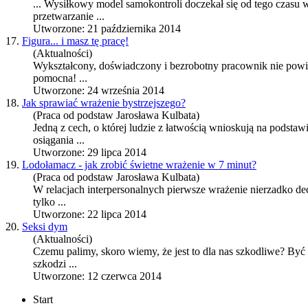
... Wysiłkowy model samokontroli doczekał się od tego czasu
przetwarzanie ...
Utworzone: 21 października 2014
17.
Figura... i masz tę pracę!
(Aktualności)
Wykształcony, doświadczony i bezrobotny pracownik nie powinie
pomocna! ...
Utworzone: 24 września 2014
18.
Jak sprawiać wrażenie bystrzejszego?
(Praca od podstaw Jarosława Kulbata)
Jedną z cech, o której ludzie z łatwością wnioskują na podstaw
osiągania ...
Utworzone: 29 lipca 2014
19.
Lodołamacz - jak zrobić świetne wrażenie w 7 minut?
(Praca od podstaw Jarosława Kulbata)
W relacjach interpersonalnych pierwsze wrażenie nierzadko dec
tylko ...
Utworzone: 22 lipca 2014
20.
Seksi dym
(Aktualności)
Czemu palimy, skoro wiemy, że jest to dla nas szkodliwe? Być
szkodzi ...
Utworzone: 12 czerwca 2014
Start