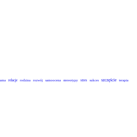
szczęście
relacje
stres
lama
rodzina
rozwój
samoocena
stereotypy
sukces
terapia