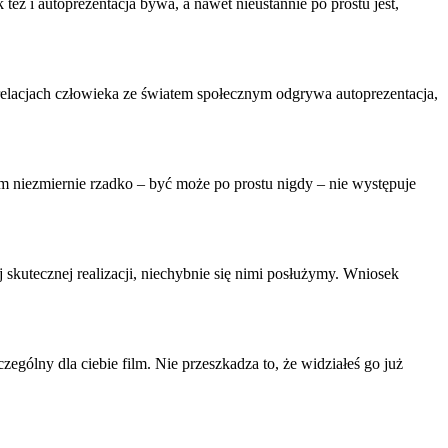
 też i
autoprezentacja
bywa, a nawet nieustannie po prostu jest,
 relacjach człowieka ze światem społecznym odgrywa
autoprezentacja
,
m niezmiernie rzadko – być może po prostu nigdy – nie występuje
ej skutecznej realizacji, niechybnie się nimi posłużymy. Wniosek
zególny dla ciebie film. Nie przeszkadza to, że widziałeś go już