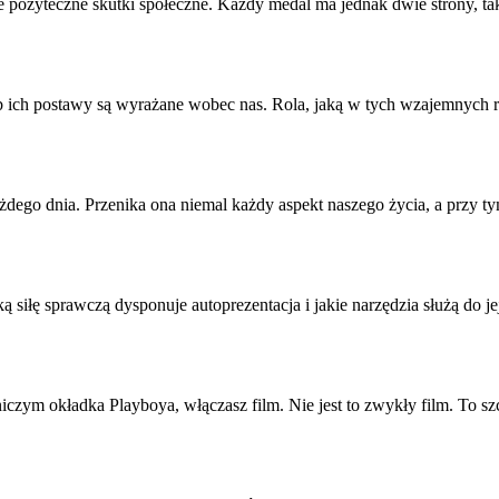
e pożyteczne skutki społeczne. Każdy medal ma jednak dwie strony, tak
ób ich postawy są wyrażane wobec nas. Rola, jaką w tych wzajemnych
ego dnia. Przenika ona niemal każdy aspekt naszego życia, a przy ty
aką siłę sprawczą dysponuje
autoprezentacja
i jakie narzędzia służą do j
iczym okładka Playboya, włączasz film. Nie jest to zwykły film. To szc