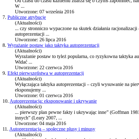
Od czasu do czasu każdemu zdarza się o czymś zapomnieć, naraż
W ...
Utworzone: 07 września 2016
7.
Publiczne atrybucje
(Aktualności)
... czy stronniczo wypaczone na skutek działania racjonalizacji
autoprezentacji ...
Utworzone: 26 lipca 2016
8.
Wyrażanie postaw jako taktyka autoprezentacji
(Aktualności)
Wyrażanie postaw to tyleż popularna, co ryzykowna taktyka aut
Widać ...
Utworzone: 22 czerwca 2016
9.
Efekt pierwszeństwa w autoprezentacji
(Aktualności)
Wyłączająca taktyka autoprezentacji – czyli wysuwanie na pie
eksponujemy ...
Utworzone: 01 czerwca 2016
10.
Autoprezentacja: eksponowanie i ukrywanie
(Aktualności)
... pierwszy plan pewne fakty i ukrywając inne” (Goffman 198
innych” (Leary 2007, ...
Utworzone: 04 maja 2016
11.
Autoprezentacja – społeczne plusy i minusy
(Aktualności)