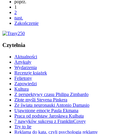
poprz.
1
2
nast.
Zakończenie
Czytelnia
Aktualności
Artykuły
Wydarzenia
Recenzje książek
Felietony
Zapowiedzi
Kultura
Z perspektywy czasu Philipa Zimbardo
Złote myśli Stevena Pinkera
Ze świata neuronauki Antonio Damasio
Ujawnione emocje Paula Ekmana
Praca od podstaw Jarosława Kulbata
7 nawyków sukcesu z FranklinCovey
Try to lie
Reklama do kąta, czyli psychologia reklamy