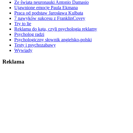
Ze świata neuronauki Antonio Damasio
Ujawnione emocje Paula Ekmana
Praca od podstaw Jarosława Kulbata
7 nawyków sukcesu z FranklinCovey
Try to lie
Reklama do kąta, czyli psychologia reklamy
Psycholog radzi
Psychologiczny słownik angielsko-polski
Testy i psychozabawy
Wywiady
Reklama