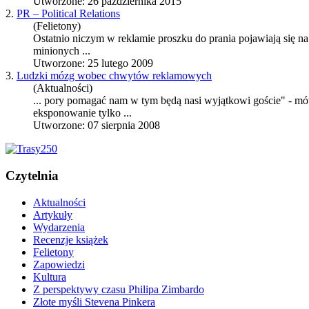
Utworzone: 26 października 2015
2.
PR – Political Relations
(Felietony)
Ostatnio niczym w reklamie proszku do prania pojawiają się n
minionych ...
Utworzone: 25 lutego 2009
3.
Ludzki mózg wobec chwytów reklamowych
(Aktualności)
... pory pomagać nam w tym będą nasi wyjątkowi goście" - mów
eksponowanie tylko ...
Utworzone: 07 sierpnia 2008
Czytelnia
Aktualności
Artykuły
Wydarzenia
Recenzje książek
Felietony
Zapowiedzi
Kultura
Z perspektywy czasu Philipa Zimbardo
Złote myśli Stevena Pinkera