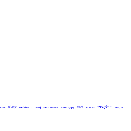
szczęście
relacje
stres
lama
rodzina
rozwój
samoocena
stereotypy
sukces
terapia