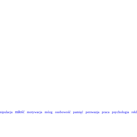
miłość
nipulacja
motywacja
mózg
osobowość
pamięć
perswazja
praca
psychologia
rek