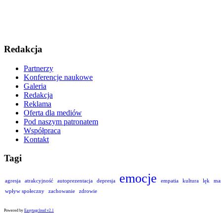
Redakcja
Partnerzy
Konferencje naukowe
Galeria
Redakcja
Reklama
Oferta dla mediów
Pod naszym patronatem
Współpraca
Kontakt
Tagi
emocje
agresja
atrakcyjność
autoprezentacja
depresja
empatia
kultura
lęk
ma
wpływ społeczny
zachowanie
zdrowie
Powered by
Easytagcloud v2.1