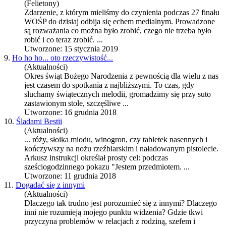
(Felietony)
Zdarzenie, z którym mieliśmy do czynienia pod
czas
27 finału
WOŚP do dzisiaj odbija się echem medialnym. Prowadzone
są rozważania co można było zrobić, czego nie trzeba było
robić i co teraz zrobić. ...
Utworzone: 15 stycznia 2019
9.
Ho ho ho... oto rzeczywistość...
(Aktualności)
Okres świąt Bożego Narodzenia z pewnością dla wielu z nas
jest
czas
em do spotkania z najbliższymi. To
czas
, gdy
słuchamy świątecznych melodii, gromadzimy się przy suto
zastawionym stole, szczęśliwe ...
Utworzone: 16 grudnia 2018
10.
Śladami Bestii
(Aktualności)
... róży, słoika miodu, winogron, czy tabletek nasennych i
kończywszy na nożu rzeźbiarskim i naładowanym pistolecie.
Arkusz instrukcji określał prosty cel: pod
czas
sześciogodzinnego pokazu "Jestem przedmiotem. ...
Utworzone: 11 grudnia 2018
11.
Dogadać się z innymi
(Aktualności)
Dlaczego tak trudno jest porozumieć się z innymi? Dlaczego
inni nie rozumieją mojego punktu widzenia? Gdzie tkwi
przyczyna problemów w relacjach z rodziną, szefem i