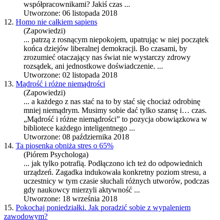
współpracownikami? Jakiś
czas
...
Utworzone: 06 listopada 2018
12.
Homo nie całkiem sapiens
(Zapowiedzi)
... patrzą z rosnącym niepokojem, upatrując w niej początek
końca dziejów liberalnej demokracji. Bo
czas
ami, by
zrozumieć otaczający nas świat nie wystarczy zdrowy
rozsądek, ani jednostkowe doświadczenie. ...
Utworzone: 02 listopada 2018
13.
Mądrość i różne niemądrości
(Zapowiedzi)
... a każdego z nas stać na to by stać się chociaż odrobinę
mniej niemądrym. Musimy sobie dać tylko szansę i…
czas
.
„Mądrość i różne niemądrości” to pozycja obowiązkowa w
bibliotece każdego inteligentnego ...
Utworzone: 08 października 2018
14.
Ta piosenka obniża stres o 65%
(Piórem Psychologa)
... jak tylko potrafią. Podłączono ich też do odpowiednich
urządzeń. Zagadka indukowała konkretny poziom stresu, a
uczestnicy w tym
czas
ie słuchali różnych utworów, pod
czas
gdy naukowcy mierzyli aktywność ...
Utworzone: 18 września 2018
15.
Pokochaj poniedziałki. Jak poradzić sobie z wypaleniem
zawodowym?