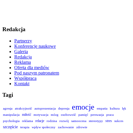
Redakcja
Partnerzy
Konferencje naukowe
Galeria
Redakcja
Reklama
Oferta dla mediów
Pod naszym patronatem
Współpraca
Kontakt
Tagi
emocje
agresja
atrakcyjność
autoprezentacja
depresja
empatia
kultura
lęk
miłość
manipulacja
motywacja
mózg
osobowość
pamięć
perswazja
praca
relacje
stres
psychologia
reklama
rodzina
rozwój
samoocena
stereotypy
sukces
szczęście
terapia
wpływ społeczny
zachowanie
zdrowie