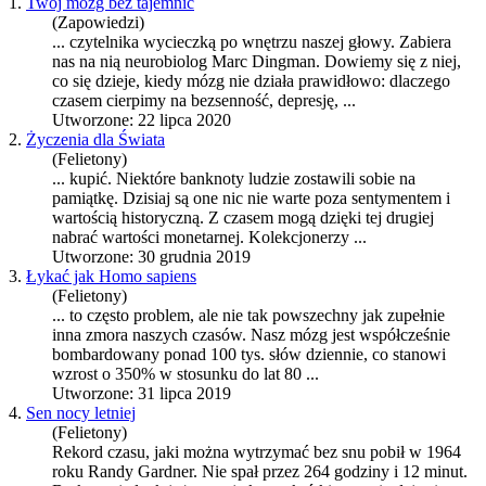
1.
Twój mózg bez tajemnic
(Zapowiedzi)
... czytelnika wycieczką po wnętrzu naszej głowy. Zabiera
nas na nią neurobiolog Marc Dingman. Dowiemy się z niej,
co się dzieje, kiedy mózg nie działa prawidłowo: dlaczego
czas
em cierpimy na bezsenność, depresję, ...
Utworzone: 22 lipca 2020
2.
Życzenia dla Świata
(Felietony)
... kupić. Niektóre banknoty ludzie zostawili sobie na
pamiątkę. Dzisiaj są one nic nie warte poza sentymentem i
wartością historyczną. Z
czas
em mogą dzięki tej drugiej
nabrać wartości monetarnej. Kolekcjonerzy ...
Utworzone: 30 grudnia 2019
3.
Łykać jak Homo sapiens
(Felietony)
... to często problem, ale nie tak powszechny jak zupełnie
inna zmora naszych
czas
ów. Nasz mózg jest współcześnie
bombardowany ponad 100 tys. słów dziennie, co stanowi
wzrost o 350% w stosunku do lat 80 ...
Utworzone: 31 lipca 2019
4.
Sen nocy letniej
(Felietony)
Rekord
czas
u, jaki można wytrzymać bez snu pobił w 1964
roku Randy Gardner. Nie spał przez 264 godziny i 12 minut.