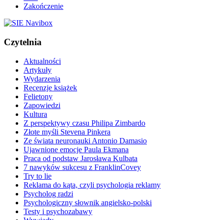
Zakończenie
Czytelnia
Aktualności
Artykuły
Wydarzenia
Recenzje książek
Felietony
Zapowiedzi
Kultura
Z perspektywy czasu Philipa Zimbardo
Złote myśli Stevena Pinkera
Ze świata neuronauki Antonio Damasio
Ujawnione emocje Paula Ekmana
Praca od podstaw Jarosława Kulbata
7 nawyków sukcesu z FranklinCovey
Try to lie
Reklama do kąta, czyli psychologia reklamy
Psycholog radzi
Psychologiczny słownik angielsko-polski
Testy i psychozabawy