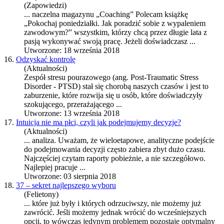
(Zapowiedzi)
... naczelna magazynu „Coaching” Polecam książkę
„Pokochaj poniedziałki. Jak poradzić sobie z wypaleniem
zawodowym?” wszystkim, którzy chcą przez długie lata z
pasją wykonywać swoją pracę. Jeżeli doświad
czas
z ...
Utworzone: 18 września 2018
16.
Odzyskać kontrolę
(Aktualności)
Zespół stresu pourazowego (ang. Post-Traumatic Stress
Disorder - PTSD) stał się chorobą naszych
czas
ów i jest to
zaburzenie, które rozwija się u osób, które doświadczyły
szokującego, przerażającego ...
Utworzone: 13 września 2018
17.
Intuicja nie ma płci, czyli jak podejmujemy decyzje?
(Aktualności)
... analiza. Uważam, że wieloetapowe, analityczne podejście
do podejmowania decyzji często zabiera zbyt dużo
czas
u.
Najczęściej czytam raporty pobieżnie, a nie szczegółowo.
Najlepiej pracuje ...
Utworzone: 03 sierpnia 2018
18.
37 – sekret najlepszego wyboru
(Felietony)
... które już były i których odrzuciwszy, nie możemy już
zawrócić. Jeśli możemy jednak wrócić do wcześniejszych
opcji, to wów
czas
jedynym problemem pozostaje optymalny