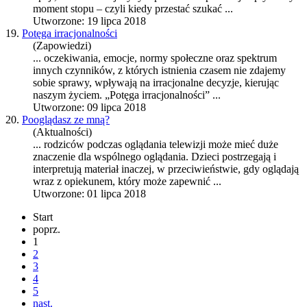
moment stopu – czyli kiedy przestać szukać ...
Utworzone: 19 lipca 2018
19.
Potęga irracjonalności
(Zapowiedzi)
... oczekiwania, emocje, normy społeczne oraz spektrum
innych czynników, z których istnienia
czas
em nie zdajemy
sobie sprawy, wpływają na irracjonalne decyzje, kierując
naszym życiem. „Potęga irracjonalności” ...
Utworzone: 09 lipca 2018
20.
Pooglądasz ze mną?
(Aktualności)
... rodziców pod
czas
oglądania telewizji może mieć duże
znaczenie dla wspólnego oglądania. Dzieci postrzegają i
interpretują materiał inaczej, w przeciwieństwie, gdy oglądają
wraz z opiekunem, który może zapewnić ...
Utworzone: 01 lipca 2018
Start
poprz.
1
2
3
4
5
nast.