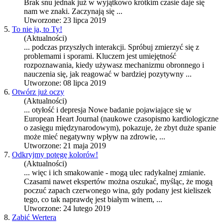
Brak snu jednak już w wyjątkowo krótkim
czas
ie daje się
nam we znaki. Zaczynają się ...
Utworzone: 23 lipca 2019
5.
To nie ja, to Ty!
(Aktualności)
... pod
czas
przyszłych interakcji. Spróbuj zmierzyć się z
problemami i sporami. Kluczem jest umiejętność
rozpoznawania, kiedy używasz mechanizmu obronnego i
nauczenia się, jak reagować w bardziej pozytywny ...
Utworzone: 08 lipca 2019
6.
Otwórz już oczy
(Aktualności)
... otyłość i depresja Nowe badanie pojawiające się w
European Heart Journal (naukowe
czas
opismo kardiologiczne
o zasięgu międzynarodowym), pokazuje, że zbyt duże spanie
może mieć negatywny wpływ na zdrowie, ...
Utworzone: 21 maja 2019
7.
Odkryjmy potęgę kolorów!
(Aktualności)
... więc i ich smakowanie - mogą ulec radykalnej zmianie.
Czas
ami nawet ekspertów można oszukać, myśląc, że mogą
poczuć zapach czerwonego wina, gdy podany jest kieliszek
tego, co tak naprawdę jest białym winem, ...
Utworzone: 24 lutego 2019
8.
Zabić Wertera