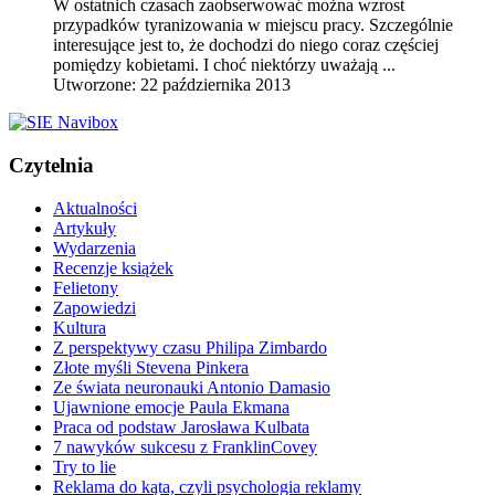
W ostatnich czasach zaobserwować można wzrost
przypadków tyranizowania w miejscu pracy. Szczególnie
interesujące jest to, że dochodzi do niego coraz częściej
pomiędzy kobietami. I choć niektórzy uważają ...
Utworzone: 22 października 2013
Czytelnia
Aktualności
Artykuły
Wydarzenia
Recenzje książek
Felietony
Zapowiedzi
Kultura
Z perspektywy czasu Philipa Zimbardo
Złote myśli Stevena Pinkera
Ze świata neuronauki Antonio Damasio
Ujawnione emocje Paula Ekmana
Praca od podstaw Jarosława Kulbata
7 nawyków sukcesu z FranklinCovey
Try to lie
Reklama do kąta, czyli psychologia reklamy