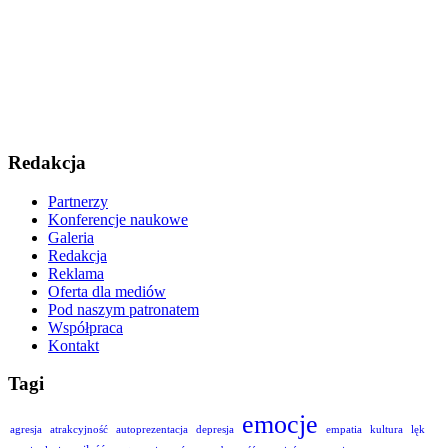
Redakcja
Partnerzy
Konferencje naukowe
Galeria
Redakcja
Reklama
Oferta dla mediów
Pod naszym patronatem
Współpraca
Kontakt
Tagi
emocje
agresja
atrakcyjność
autoprezentacja
depresja
empatia
kultura
lęk