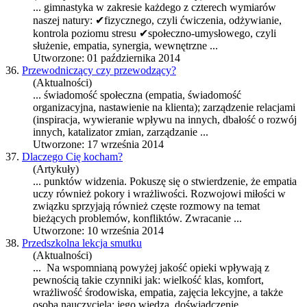
... gimnastyka w zakresie każdego z czterech wymiarów
naszej natury: ✔fizycznego, czyli ćwiczenia, odżywianie,
kontrola poziomu stresu ✔społeczno-umysłowego, czyli
służenie,
empatia
, synergia, wewnętrzne ...
Utworzone: 01 października 2014
36.
Przewodniczący czy przewodzący?
(Aktualności)
... świadomość społeczna (
empatia
, świadomość
organizacyjna, nastawienie na klienta); zarządzenie relacjami
(inspiracja, wywieranie wpływu na innych, dbałość o rozwój
innych, katalizator zmian, zarządzanie ...
Utworzone: 17 września 2014
37.
Dlaczego Cię kocham?
(Artykuły)
... punktów widzenia. Pokuszę się o stwierdzenie, że
empatia
uczy również pokory i wrażliwości. Rozwojowi miłości w
związku sprzyjają również częste rozmowy na temat
bieżących problemów, konfliktów. Zwracanie ...
Utworzone: 10 września 2014
38.
Przedszkolna lekcja smutku
(Aktualności)
... Na wspomnianą powyżej jakość opieki wpływają z
pewnością takie czynniki jak: wielkość klas, komfort,
wrażliwość środowiska,
empatia
, zajęcia lekcyjne, a także
osoba nauczyciela; jego wiedza, doświadczenie, ...