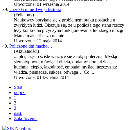
Utworzone: 01 września 2014
39.
Urzekła mnie Twoja historia
(Felietony)
Naukowcy borykają się z problemem braku posłuchu u
zwykłych ludzi. Okazuje się, że u podłoża tego stanu rzeczy
leży konkretna przyczyna funkcjonowania ludzkiego mózgu.
Mama małej Tosi za nic nie ...
Utworzone: 12 maja 2014
40.
Policzone dni macho…
(Aktualności)
... płci, często ściśle wiążące się z rolą społeczną. Myśląc
stereotypowo, mówiąc kobieta, dodamy: dom, dzieci,
kuchnia, ciepło, łagodność,
empatia
; myśląc mężczyzna:
władza, pieniądze, sukces, odwaga… Co ...
Utworzone: 01 kwietnia 2014
Start
poprz.
1
2
3
nast.
Zakończenie