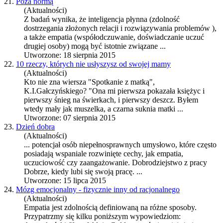
21.
Poza normą
(Aktualności)
Z badań wynika, że inteligencja płynna (zdolność
dostrzegania złożonych relacji i rozwiązywania problemów ),
a także
empatia
(współodczuwanie, doświadczanie uczuć
drugiej osoby) mogą być istotnie związane ...
Utworzone: 18 sierpnia 2015
22.
10 rzeczy, których nie usłyszysz od swojej mamy
(Aktualności)
Kto nie zna wiersza "Spotkanie z matką",
K.I.Gałczyńskiego? "Ona mi pierwsza pokazała księżyc i
pierwszy śnieg na świerkach, i pierwszy deszcz. Byłem
wtedy mały jak muszelka, a czarna suknia matki ...
Utworzone: 07 sierpnia 2015
23.
Dzień dobra
(Aktualności)
... potencjał osób niepełnosprawnych umysłowo, które często
posiadają wspaniale rozwinięte cechy, jak
empatia
,
uczuciowość czy zaangażowanie. Dobrodziejstwo z pracy
Dobrze, kiedy lubi się swoją pracę. ...
Utworzone: 15 lipca 2015
24.
Mózg emocjonalny - fizycznie inny od racjonalnego
(Aktualności)
Empatia
jest zdolnością definiowaną na różne sposoby.
Przypatrzmy się kilku poniższym wypowiedziom: