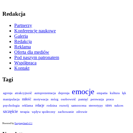
Redakcja
Partnerzy
Konferencje naukowe
Galeria
Redakcja
Reklama
Oferta dla mediów
Pod naszym patronatem
Współpraca
Kontakt
Tagi
emocje
agresja
atrakcyjność
autoprezentacja
depresja
empatia
kultura
lęk
miłość
manipulacja
motywacja
mózg
osobowość
pamięć
perswazja
praca
relacje
stres
psychologia
reklama
rodzina
rozwój
samoocena
stereotypy
sukces
szczęście
terapia
wpływ społeczny
zachowanie
zdrowie
Powered by
Easytagcloud v2.1