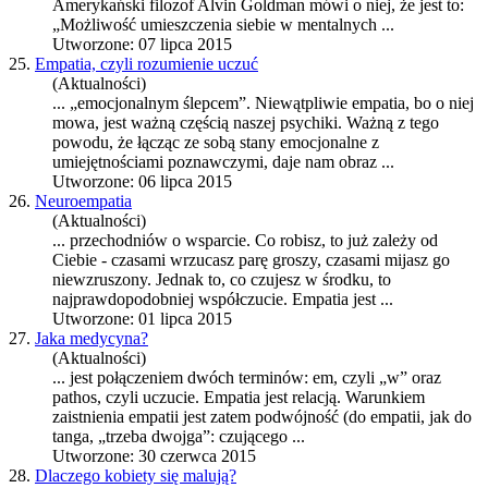
Amerykański filozof Alvin Goldman mówi o niej, że jest to:
„Możliwość umieszczenia siebie w mentalnych ...
Utworzone: 07 lipca 2015
25.
Empatia, czyli rozumienie uczuć
(Aktualności)
... „emocjonalnym ślepcem”. Niewątpliwie
empatia
, bo o niej
mowa, jest ważną częścią naszej psychiki. Ważną z tego
powodu, że łącząc ze sobą stany emocjonalne z
umiejętnościami poznawczymi, daje nam obraz ...
Utworzone: 06 lipca 2015
26.
Neuroempatia
(Aktualności)
... przechodniów o wsparcie. Co robisz, to już zależy od
Ciebie - czasami wrzucasz parę groszy, czasami mijasz go
niewzruszony. Jednak to, co czujesz w środku, to
najprawdopodobniej współczucie.
Empatia
jest ...
Utworzone: 01 lipca 2015
27.
Jaka medycyna?
(Aktualności)
... jest połączeniem dwóch terminów: em, czyli „w” oraz
pathos, czyli uczucie.
Empatia
jest relacją. Warunkiem
zaistnienia empatii jest zatem podwójność (do empatii, jak do
tanga, „trzeba dwojga”: czującego ...
Utworzone: 30 czerwca 2015
28.
Dlaczego kobiety się malują?