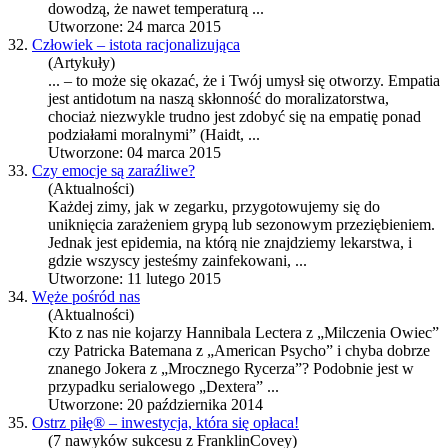
dowodzą, że nawet temperaturą ...
Utworzone: 24 marca 2015
32.
Człowiek – istota racjonalizująca
(Artykuły)
... – to może się okazać, że i Twój umysł się otworzy.
Empatia
jest antidotum na naszą skłonność do moralizatorstwa,
chociaż niezwykle trudno jest zdobyć się na empatię ponad
podziałami moralnymi” (Haidt, ...
Utworzone: 04 marca 2015
33.
Czy emocje są zaraźliwe?
(Aktualności)
Każdej zimy, jak w zegarku, przygotowujemy się do
uniknięcia zarażeniem grypą lub sezonowym przeziębieniem.
Jednak jest epidemia, na którą nie znajdziemy lekarstwa, i
gdzie wszyscy jesteśmy zainfekowani, ...
Utworzone: 11 lutego 2015
34.
Węże pośród nas
(Aktualności)
Kto z nas nie kojarzy Hannibala Lectera z „Milczenia Owiec”
czy Patricka Batemana z „American Psycho” i chyba dobrze
znanego Jokera z „Mrocznego Rycerza”? Podobnie jest w
przypadku serialowego „Dextera” ...
Utworzone: 20 października 2014
35.
Ostrz piłę® – inwestycja, która się opłaca!
(7 nawyków sukcesu z FranklinCovey)