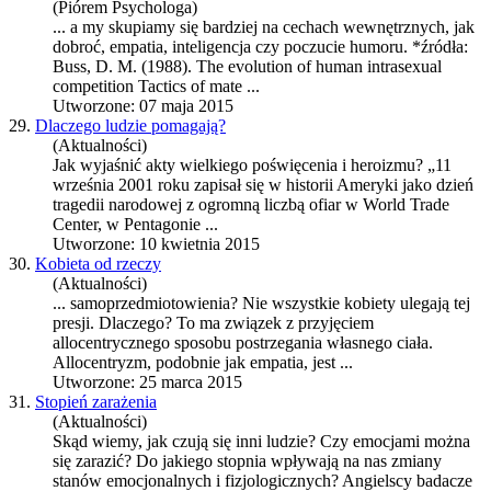
(Piórem Psychologa)
... a my skupiamy się bardziej na cechach wewnętrznych, jak
dobroć,
empatia
, inteligencja czy poczucie humoru. *źródła:
Buss, D. M. (1988). The evolution of human intrasexual
competition Tactics of mate ...
Utworzone: 07 maja 2015
29.
Dlaczego ludzie pomagają?
(Aktualności)
Jak wyjaśnić akty wielkiego poświęcenia i heroizmu? „11
września 2001 roku zapisał się w historii Ameryki jako dzień
tragedii narodowej z ogromną liczbą ofiar w World Trade
Center, w Pentagonie ...
Utworzone: 10 kwietnia 2015
30.
Kobieta od rzeczy
(Aktualności)
... samoprzedmiotowienia? Nie wszystkie kobiety ulegają tej
presji. Dlaczego? To ma związek z przyjęciem
allocentrycznego sposobu postrzegania własnego ciała.
Allocentryzm, podobnie jak
empatia
, jest ...
Utworzone: 25 marca 2015
31.
Stopień zarażenia
(Aktualności)
Skąd wiemy, jak czują się inni ludzie? Czy emocjami można
się zarazić? Do jakiego stopnia wpływają na nas zmiany
stanów emocjonalnych i fizjologicznych? Angielscy badacze