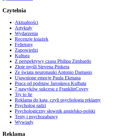
Czytelnia
Aktualności
Artykuły
Wydarzenia
Recenzje książek
Felietony
Zapowiedzi
Kultura
Z perspektywy czasu Philipa Zimbardo
Złote myśli Stevena Pinkera
Ze świata neuronauki Antonio Damasio
Ujawnione emocje Paula Ekmana
Praca od podstaw Jarosława Kulbata
7 nawyków sukcesu z FranklinCovey
Try to lie
Reklama do kąta, czyli psychologia reklamy
Psycholog radzi
Psychologiczny słownik angielsko-polski
Testy i psychozabawy
Wywiady
Reklama