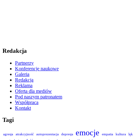
Redakcja
Partnerzy
Konferencje naukowe
Galeria
Redakcja
Reklama
Oferta dla mediów
Pod naszym patronatem
Współpraca
Kontakt
Tagi
emocje
agresja
atrakcyjność
autoprezentacja
depresja
empatia
kultura
lęk