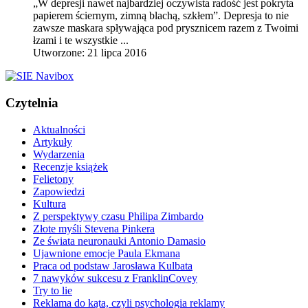
„W depresji nawet najbardziej oczywista radość jest pokryta
papierem ściernym, zimną blachą, szkłem”. Depresja to nie
zawsze maskara spływająca pod prysznicem razem z Twoimi
łzami i te wszystkie ...
Utworzone: 21 lipca 2016
Czytelnia
Aktualności
Artykuły
Wydarzenia
Recenzje książek
Felietony
Zapowiedzi
Kultura
Z perspektywy czasu Philipa Zimbardo
Złote myśli Stevena Pinkera
Ze świata neuronauki Antonio Damasio
Ujawnione emocje Paula Ekmana
Praca od podstaw Jarosława Kulbata
7 nawyków sukcesu z FranklinCovey
Try to lie
Reklama do kąta, czyli psychologia reklamy