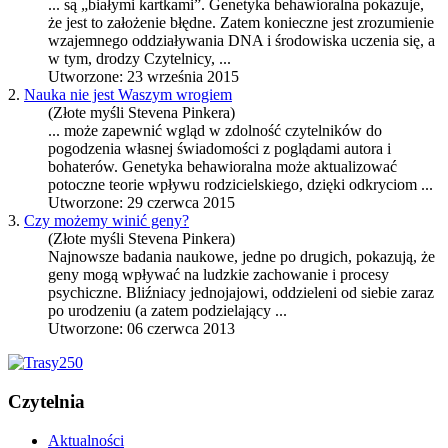
... są „białymi kartkami”.
Genetyka behawioralna
pokazuje,
że jest to założenie błędne. Zatem konieczne jest zrozumienie
wzajemnego oddziaływania DNA i środowiska uczenia się, a
w tym, drodzy Czytelnicy, ...
Utworzone: 23 września 2015
2.
Nauka nie jest Waszym wrogiem
(Złote myśli Stevena Pinkera)
... może zapewnić wgląd w zdolność czytelników do
pogodzenia własnej świadomości z poglądami autora i
bohaterów.
Genetyka behawioralna
może aktualizować
potoczne teorie wpływu rodzicielskiego, dzięki odkryciom ...
Utworzone: 29 czerwca 2015
3.
Czy możemy winić geny?
(Złote myśli Stevena Pinkera)
Najnowsze badania naukowe, jedne po drugich, pokazują, że
geny mogą wpływać na ludzkie zachowanie i procesy
psychiczne. Bliźniacy jednojajowi, oddzieleni od siebie zaraz
po urodzeniu (a zatem podzielający ...
Utworzone: 06 czerwca 2013
Czytelnia
Aktualności