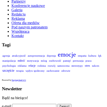
Partnerzy
Konferencje naukowe
Galeria
Redakcja
Reklama
Oferta dla mediów
Pod naszym patronatem
Współpraca
Kontakt
Tagi
emocje
agresja
atrakcyjność
autoprezentacja
depresja
empatia
kultura
lęk
miłość
manipulacja
motywacja
mózg
osobowość
pamięć
perswazja
praca
relacje
stres
psychologia
reklama
rodzina
rozwój
samoocena
stereotypy
sukces
szczęście
terapia
wpływ społeczny
zachowanie
zdrowie
Powered by
Easytagcloud v2.1
Newsletter
Bądź na bieżąco!
e-mail