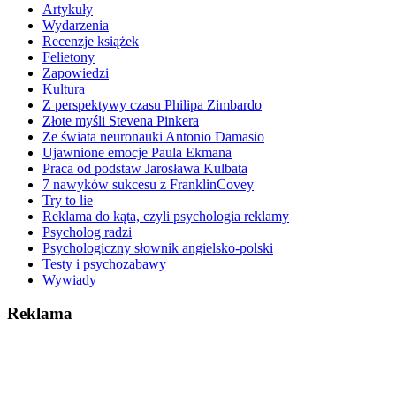
Artykuły
Wydarzenia
Recenzje książek
Felietony
Zapowiedzi
Kultura
Z perspektywy czasu Philipa Zimbardo
Złote myśli Stevena Pinkera
Ze świata neuronauki Antonio Damasio
Ujawnione emocje Paula Ekmana
Praca od podstaw Jarosława Kulbata
7 nawyków sukcesu z FranklinCovey
Try to lie
Reklama do kąta, czyli psychologia reklamy
Psycholog radzi
Psychologiczny słownik angielsko-polski
Testy i psychozabawy
Wywiady
Reklama