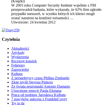
(Książki)
W 2003 roku Computer Security Institute wspólnie z FBI
przeprowadził badania, które wykazały, że 62% firm zgłosiło
przypadki naruszeń, w wyniku których ich klienci mogli
zostać narażeni na kradzież tożsamości. ...
Utworzone: 24 kwietnia 2012
Czytelnia
Aktualności
Artykuły
Wydarzenia
Recenzje książek
Felietony
Zapowiedzi
Kultura
Z perspektywy czasu Philipa Zimbardo
Złote myśli Stevena Pinkera
Ze świata neuronauki Antonio Damasio
Ujawnione emocje Paula Ekmana
Praca od podstaw Jarosława Kulbata
7 nawyków sukcesu z FranklinCovey
Try to lie