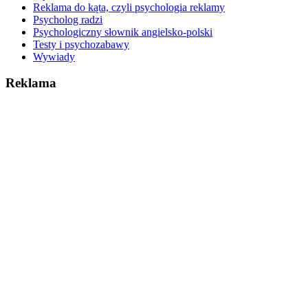
Reklama do kąta, czyli psychologia reklamy
Psycholog radzi
Psychologiczny słownik angielsko-polski
Testy i psychozabawy
Wywiady
Reklama