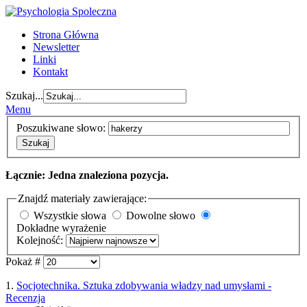
Strona Główna
Newsletter
Linki
Kontakt
Szukaj...
Menu
Poszukiwane słowo:
Szukaj
Łącznie: Jedna znaleziona pozycja.
Znajdź materiały zawierające:
Wszystkie słowa
Dowolne słowo
Dokładne wyrażenie
Kolejność:
Pokaż #
1.
Socjotechnika. Sztuka zdobywania władzy nad umysłami -
Recenzja