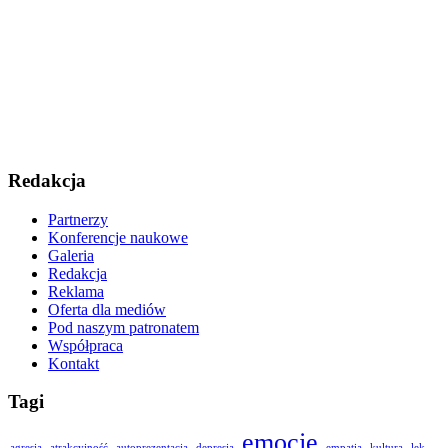
Redakcja
Partnerzy
Konferencje naukowe
Galeria
Redakcja
Reklama
Oferta dla mediów
Pod naszym patronatem
Współpraca
Kontakt
Tagi
emocje
agresja
atrakcyjność
autoprezentacja
depresja
empatia
kultura
lęk