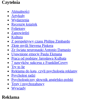
Czytelnia
Aktualności
Artykuły
Wydarzenia
Recenzje książek
Felietony
Zapowiedzi
Kultura
Z perspektywy czasu Philipa Zimbardo
Złote myśli Stevena Pinkera
Ze świata neuronauki Antonio Damasio
Ujawnione emocje Paula Ekmana
Praca od podstaw Jarosława Kulbata
7 nawyków sukcesu z FranklinCovey
Try to lie
Reklama do kąta, czyli psychologia reklamy
Psycholog radzi
Psychologiczny słownik angielsko-polski
Testy i psychozabawy
Wywiady
Reklama