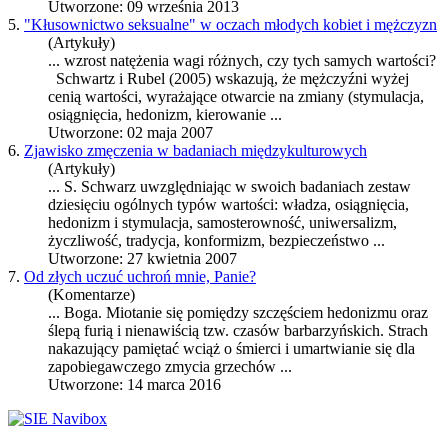
Utworzone: 09 września 2013
5.
"Kłusownictwo seksualne" w oczach młodych kobiet i mężczyzn
(Artykuły)
... wzrost natężenia wagi różnych, czy tych samych wartości?
Schwartz i Rubel (2005) wskazują, że mężczyźni wyżej
cenią wartości, wyrażające otwarcie na zmiany (stymulacja,
osiągnięcia,
hedonizm
, kierowanie ...
Utworzone: 02 maja 2007
6.
Zjawisko zmęczenia w badaniach międzykulturowych
(Artykuły)
... S. Schwarz uwzględniając w swoich badaniach zestaw
dziesięciu ogólnych typów wartości: władza, osiągnięcia,
hedonizm
i stymulacja, samosterowność, uniwersalizm,
życzliwość, tradycja, konformizm, bezpieczeństwo ...
Utworzone: 27 kwietnia 2007
7.
Od złych uczuć uchroń mnie, Panie?
(Komentarze)
... Boga. Miotanie się pomiędzy szczęściem
hedonizm
u oraz
ślepą furią i nienawiścią tzw. czasów barbarzyńskich. Strach
nakazujący pamiętać wciąż o śmierci i umartwianie się dla
zapobiegawczego zmycia grzechów ...
Utworzone: 14 marca 2016