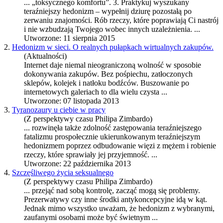
... „toksycznego komfortu”. 3. Praktykuj wyszukany
teraźniejszy
hedonizm
– wypełnij dziurę pozostałą po
zerwaniu znajomości. Rób rzeczy, które poprawiają Ci nastrój
i nie wzbudzają Twojego wobec innych uzależnienia. ...
Utworzone: 11 sierpnia 2015
2.
Hedonizm w sieci. O realnych pułapkach wirtualnych zakupów.
(Aktualności)
Internet daje niemal nieograniczoną wolność w sposobie
dokonywania zakupów. Bez pośpiechu, zatłoczonych
sklepów, kolejek i natłoku bodźców. Buszowanie po
internetowych galeriach to dla wielu czysta ...
Utworzone: 07 listopada 2013
3.
Tyranozaury u ciebie w pracy
(Z perspektywy czasu Philipa Zimbardo)
... rozwinęła także zdolność zastępowania teraźniejszego
fatalizmu prospołecznie ukierunkowanym teraźniejszym
hedonizm
em poprzez odbudowanie więzi z mężem i robienie
rzeczy, które sprawiały jej przyjemność. ...
Utworzone: 22 października 2013
4.
Szczęśliwego życia seksualnego
(Z perspektywy czasu Philipa Zimbardo)
... przejąć nad sobą kontrolę, zacząć mogą się problemy.
Prezerwatywy czy inne środki antykoncepcyjne idą w kąt.
Jednak mimo wszystko uważam, że
hedonizm
z wybranymi,
zaufanymi osobami może być świetnym ...