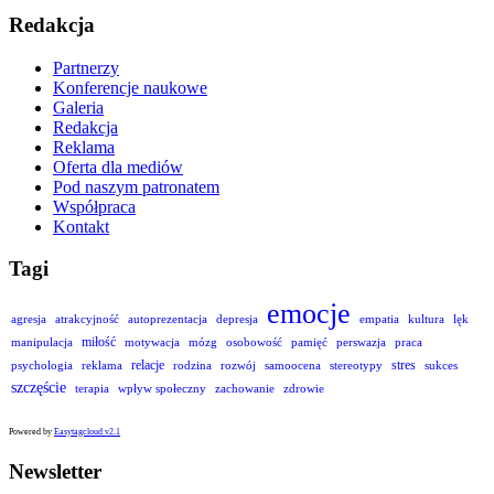
Redakcja
Partnerzy
Konferencje naukowe
Galeria
Redakcja
Reklama
Oferta dla mediów
Pod naszym patronatem
Współpraca
Kontakt
Tagi
emocje
agresja
atrakcyjność
autoprezentacja
depresja
empatia
kultura
lęk
miłość
manipulacja
motywacja
mózg
osobowość
pamięć
perswazja
praca
relacje
stres
psychologia
reklama
rodzina
rozwój
samoocena
stereotypy
sukces
szczęście
terapia
wpływ społeczny
zachowanie
zdrowie
Powered by
Easytagcloud v2.1
Newsletter