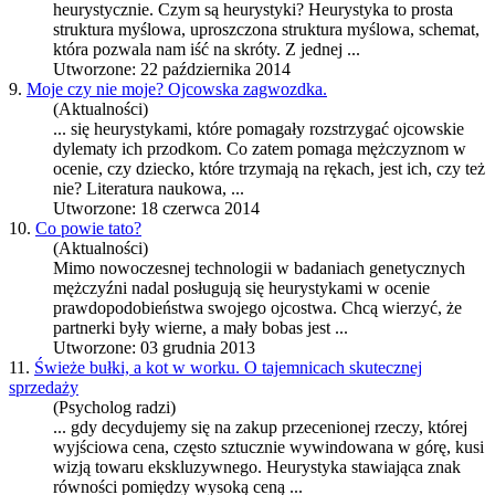
heurystycznie. Czym są heurystyki?
Heurystyka
to prosta
struktura myślowa, uproszczona struktura myślowa, schemat,
która pozwala nam iść na skróty. Z jednej ...
Utworzone: 22 października 2014
9.
Moje czy nie moje? Ojcowska zagwozdka.
(Aktualności)
... się
heurystyka
mi, które pomagały rozstrzygać ojcowskie
dylematy ich przodkom. Co zatem pomaga mężczyznom w
ocenie, czy dziecko, które trzymają na rękach, jest ich, czy też
nie? Literatura naukowa, ...
Utworzone: 18 czerwca 2014
10.
Co powie tato?
(Aktualności)
Mimo nowoczesnej technologii w badaniach genetycznych
mężczyźni nadal posługują się
heurystyka
mi w ocenie
prawdopodobieństwa swojego ojcostwa. Chcą wierzyć, że
partnerki były wierne, a mały bobas jest ...
Utworzone: 03 grudnia 2013
11.
Świeże bułki, a kot w worku. O tajemnicach skutecznej
sprzedaży
(Psycholog radzi)
... gdy decydujemy się na zakup przecenionej rzeczy, której
wyjściowa cena, często sztucznie wywindowana w górę, kusi
wizją towaru ekskluzywnego.
Heurystyka
stawiająca znak
równości pomiędzy wysoką ceną ...