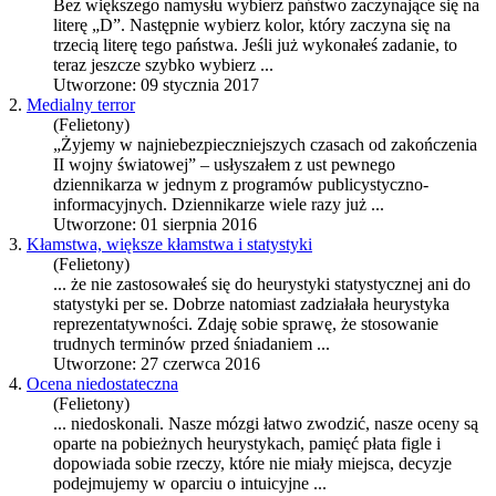
Bez większego namysłu wybierz państwo zaczynające się na
literę „D”. Następnie wybierz kolor, który zaczyna się na
trzecią literę tego państwa. Jeśli już wykonałeś zadanie, to
teraz jeszcze szybko wybierz ...
Utworzone: 09 stycznia 2017
2.
Medialny terror
(Felietony)
„Żyjemy w najniebezpieczniejszych czasach od zakończenia
II wojny światowej” – usłyszałem z ust pewnego
dziennikarza w jednym z programów publicystyczno-
informacyjnych. Dziennikarze wiele razy już ...
Utworzone: 01 sierpnia 2016
3.
Kłamstwa, większe kłamstwa i statystyki
(Felietony)
... że nie zastosowałeś się do heurystyki statystycznej ani do
statystyki per se. Dobrze natomiast zadziałała
heurystyka
reprezentatywności. Zdaję sobie sprawę, że stosowanie
trudnych terminów przed śniadaniem ...
Utworzone: 27 czerwca 2016
4.
Ocena niedostateczna
(Felietony)
... niedoskonali. Nasze mózgi łatwo zwodzić, nasze oceny są
oparte na pobieżnych
heurystyka
ch, pamięć płata figle i
dopowiada sobie rzeczy, które nie miały miejsca, decyzje
podejmujemy w oparciu o intuicyjne ...