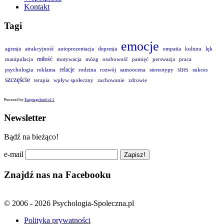
Kontakt
Tagi
emocje
agresja
atrakcyjność
autoprezentacja
depresja
empatia
kultura
lęk
miłość
manipulacja
motywacja
mózg
osobowość
pamięć
perswazja
praca
relacje
stres
psychologia
reklama
rodzina
rozwój
samoocena
stereotypy
sukces
szczęście
terapia
wpływ społeczny
zachowanie
zdrowie
Powered by
Easytagcloud v2.1
Newsletter
Bądź na bieżąco!
e-mail
Znajdź nas na Facebooku
© 2006 - 2026 Psychologia-Spoleczna.pl
Polityka prywatności