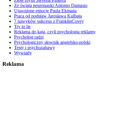
Złote myśli Stevena Pinkera
Ze świata neuronauki Antonio Damasio
Ujawnione emocje Paula Ekmana
Praca od podstaw Jarosława Kulbata
7 nawyków sukcesu z FranklinCovey
Try to lie
Reklama do kąta, czyli psychologia reklamy
Psycholog radzi
Psychologiczny słownik angielsko-polski
Testy i psychozabawy
Wywiady
Reklama