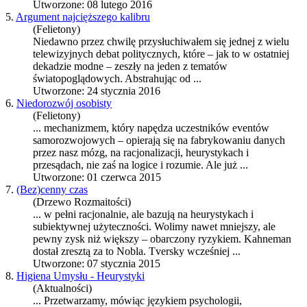
Utworzone: 08 lutego 2016
5.
Argument najcięższego kalibru
(Felietony)
Niedawno przez chwilę przysłuchiwałem się jednej z wielu
telewizyjnych debat politycznych, które – jak to w ostatniej
dekadzie modne – zeszły na jeden z tematów
światopoglądowych. Abstrahując od ...
Utworzone: 24 stycznia 2016
6.
Niedorozwój osobisty
(Felietony)
... mechanizmem, który napędza uczestników eventów
samorozwojowych – opierają się na fabrykowaniu danych
przez nasz mózg, na racjonalizacji,
heurystyka
ch i
przesądach, nie zaś na logice i rozumie. Ale już ...
Utworzone: 01 czerwca 2015
7.
(Bez)cenny czas
(Drzewo Rozmaitości)
... w pełni racjonalnie, ale bazują na
heurystyka
ch i
subiektywnej użyteczności. Wolimy nawet mniejszy, ale
pewny zysk niż większy – obarczony ryzykiem. Kahneman
dostał zresztą za to Nobla. Tversky wcześniej ...
Utworzone: 07 stycznia 2015
8.
Higiena Umysłu - Heurystyki
(Aktualności)
... Przetwarzamy, mówiąc językiem psychologii,