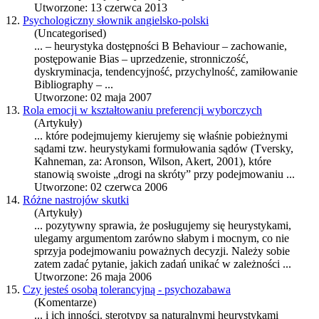
Utworzone: 13 czerwca 2013
12.
Psychologiczny słownik angielsko-polski
(Uncategorised)
... –
heurystyka
dostępności B Behaviour – zachowanie,
postępowanie Bias – uprzedzenie, stronniczość,
dyskryminacja, tendencyjność, przychylność, zamiłowanie
Bibliography – ...
Utworzone: 02 maja 2007
13.
Rola emocji w kształtowaniu preferencji wyborczych
(Artykuły)
... które podejmujemy kierujemy się właśnie pobieżnymi
sądami tzw.
heurystyka
mi formułowania sądów (Tversky,
Kahneman, za: Aronson, Wilson, Akert, 2001), które
stanowią swoiste „drogi na skróty” przy podejmowaniu ...
Utworzone: 02 czerwca 2006
14.
Różne nastrojów skutki
(Artykuły)
... pozytywny sprawia, że posługujemy się
heurystyka
mi,
ulegamy argumentom zarówno słabym i mocnym, co nie
sprzyja podejmowaniu poważnych decyzji. Należy sobie
zatem zadać pytanie, jakich zadań unikać w zależności ...
Utworzone: 26 maja 2006
15.
Czy jesteś osobą tolerancyjną - psychozabawa
(Komentarze)
... i ich inności. sterotypy są naturalnymi
heurystyka
mi