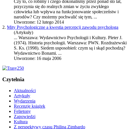
Czy to, co robimy i czego dokonaliśmy przez ponad sto lat,
przyczynia się do realnych zmian w życiu zwykłego
człowieka lub wpływa na funkcjonowanie społeczeństw i
narodów? Czy możemy pochwalić się tym, ...
Utworzone: 12 lutego 2014
2.
Mity Psychologiczne a kwestia percepcji zawodu psychologa
(Artykuły)
... Warszawa: Wydawnictwo Psychologii i Kultury. Pleter J.
(1974).
Historia psychologii
. Warszawa: PWN. Rozdrażewski
S. Ks. (1998). Siedem usposobień: czym są i skąd pochodzą?
Wydawnictwo Bonami. ...
Utworzone: 16 maja 2006
Czytelnia
Aktualności
Artykuły
Wydarzenia
Recenzje książek
Felietony
Zapowiedzi
Kultura
Z perspektywy czasu Philipa Zimbardo