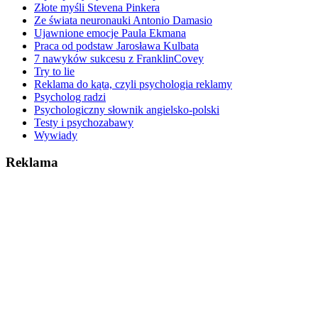
Złote myśli Stevena Pinkera
Ze świata neuronauki Antonio Damasio
Ujawnione emocje Paula Ekmana
Praca od podstaw Jarosława Kulbata
7 nawyków sukcesu z FranklinCovey
Try to lie
Reklama do kąta, czyli psychologia reklamy
Psycholog radzi
Psychologiczny słownik angielsko-polski
Testy i psychozabawy
Wywiady
Reklama