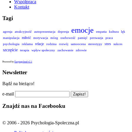
Współpraca
Kontakt
Tagi
emocje
agresja
atrakcyjność
autoprezentacja
depresja
empatia
kultura
lęk
miłość
manipulacja
motywacja
mózg
osobowość
pamięć
perswazja
praca
relacje
stres
psychologia
reklama
rodzina
rozwój
samoocena
stereotypy
sukces
szczęście
terapia
wpływ społeczny
zachowanie
zdrowie
Powered by
Easytagcloud v2.1
Newsletter
Bądź na bieżąco!
e-mail
Znajdź nas na Facebooku
© 2006 - 2026 Psychologia-Spoleczna.pl