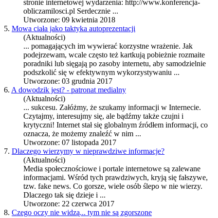
stronie
internet
owej wydarzenia: http://www.konferencja-
obliczamilosci.pl Serdecznie ...
Utworzone: 09 kwietnia 2018
5.
Mowa ciała jako taktyka autoprezentacji
(Aktualności)
... pomagających im wywierać korzystne wrażenie. Jak
podejrzewam, wcale często też kartkują pobieżnie rozmaite
poradniki lub sięgają po zasoby
internet
u, aby samodzielnie
podszkolić się w efektywnym wykorzystywaniu ...
Utworzone: 03 grudnia 2017
6.
A dowodzik jest? - patronat medialny
(Aktualności)
... sukcesu. Załóżmy, że szukamy informacji w Internecie.
Czytajmy, interesujmy się, ale bądźmy także czujni i
krytyczni!
Internet
stał się globalnym źródłem informacji, co
oznacza, że możemy znaleźć w nim ...
Utworzone: 07 listopada 2017
7.
Dlaczego wierzymy w nieprawdziwe informacje?
(Aktualności)
Media społecznościowe i portale
internet
owe są zalewane
informacjami. Wśród tych prawdziwych, kryją się fałszywe,
tzw. fake news. Co gorsze, wiele osób ślepo w nie wierzy.
Dlaczego tak się dzieje i ...
Utworzone: 22 czerwca 2017
8.
Czego oczy nie widzą... tym nie są zgorszone