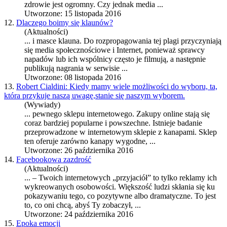
zdrowie jest ogromny. Czy jednak media ...
Utworzone: 15 listopada 2016
12.
Dlaczego boimy się klaunów?
(Aktualności)
... i masce klauna. Do rozpropagowania tej plagi przyczyniają
się media społecznościowe i
Internet
, ponieważ sprawcy
napadów lub ich wspólnicy często je filmują, a następnie
publikują nagrania w serwisie ...
Utworzone: 08 listopada 2016
13.
Robert Cialdini: Kiedy mamy wiele możliwości do wyboru, ta,
która przykuje naszą uwagę,stanie się naszym wyborem.
(Wywiady)
... pewnego sklepu
internet
owego. Zakupy online stają się
coraz bardziej popularne i powszechne. Istnieje badanie
przeprowadzone w
internet
owym sklepie z kanapami. Sklep
ten oferuje zarówno kanapy wygodne, ...
Utworzone: 26 października 2016
14.
Facebookowa zazdrość
(Aktualności)
... – Twoich
internet
owych „przyjaciół” to tylko reklamy ich
wykreowanych osobowości. Większość ludzi skłania się ku
pokazywaniu tego, co pozytywne albo dramatyczne. To jest
to, co oni chcą, abyś Ty zobaczył, ...
Utworzone: 24 października 2016
15.
Epoka emocji