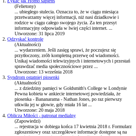
1.
Łykać jak Homo sapiens
(Felietony)
... ubiegłego stulecia. Oznacza to, że w ciągu miesiąca
przetwarzamy więcej informacji, niż nasi dziadkowie i
rodzice w ciągu całego swojego życia. Za ten przesyt
informacyjny odpowiada w lwiej części
internet
. ...
Utworzone: 31 lipca 2019
2.
Odzyskać kontrolę
(Aktualności)
... wydarzeniem. Jeśli zasięg sprawi, że poczujesz się
przytłoczony, zrób kompletną przerwę od wiadomości.
Unikaj wiadomości telewizyjnych i
internet
owych i przestań
sprawdzać media społecznościowe przez ...
Utworzone: 13 września 2018
3.
Syndrom ostatniej piosenki
(Aktualności)
... z dziedziny pamięci w Goldsmith's College w Londynie
Pewna kobieta w ankiecie
internet
owej powiedziała, że
piosenka - Bananarama - Nathan Jones, po raz pierwszy
utkwiła jej w głowie, gdy miała 16 lat ...
Utworzone: 20 maja 2018
4.
Oblicza Miłości - patronat medialny
(Zapowiedzi)
... rejestracja w dobiega końca 17 kwietnia 2018 r. Formularz
zgłoszeniowy oraz szczegółowe informacje dostępne są na