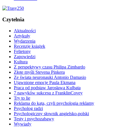
Czytelnia
Aktualności
Artykuły
Wydarzenia
Recenzje książek
Felietony
Zapowiedzi
Kultura
Z perspektywy czasu Philipa Zimbardo
Złote myśli Stevena Pinkera
Ze świata neuronauki Antonio Damasio
Ujawnione emocje Paula Ekmana
Praca od podstaw Jarosława Kulbata
7 nawyków sukcesu z FranklinCovey
Try to lie
Reklama do kąta, czyli psychologia reklamy
Psycholog radzi
Psychologiczny słownik angielsko-polski
Testy i psychozabawy
Wywiady