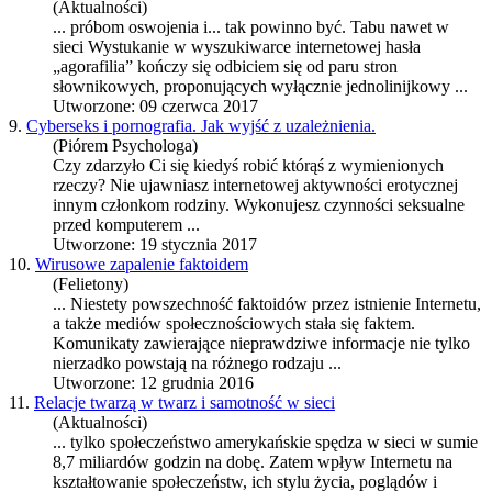
(Aktualności)
... próbom oswojenia i... tak powinno być. Tabu nawet w
sieci Wystukanie w wyszukiwarce
internet
owej hasła
„agorafilia” kończy się odbiciem się od paru stron
słownikowych, proponujących wyłącznie jednolinijkowy ...
Utworzone: 09 czerwca 2017
9.
Cyberseks i pornografia. Jak wyjść z uzależnienia.
(Piórem Psychologa)
Czy zdarzyło Ci się kiedyś robić którąś z wymienionych
rzeczy? Nie ujawniasz
internet
owej aktywności erotycznej
innym członkom rodziny. Wykonujesz czynności seksualne
przed komputerem ...
Utworzone: 19 stycznia 2017
10.
Wirusowe zapalenie faktoidem
(Felietony)
... Niestety powszechność faktoidów przez istnienie
Internet
u,
a także mediów społecznościowych stała się faktem.
Komunikaty zawierające nieprawdziwe informacje nie tylko
nierzadko powstają na różnego rodzaju ...
Utworzone: 12 grudnia 2016
11.
Relacje twarzą w twarz i samotność w sieci
(Aktualności)
... tylko społeczeństwo amerykańskie spędza w sieci w sumie
8,7 miliardów godzin na dobę. Zatem wpływ
Internet
u na
kształtowanie społeczeństw, ich stylu życia, poglądów i