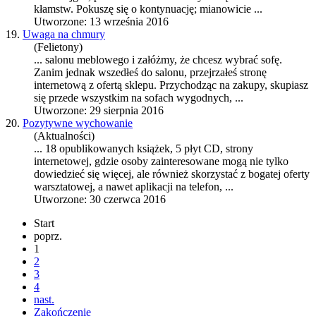
kłamstw. Pokuszę się o kontynuację; mianowicie ...
Utworzone: 13 września 2016
19.
Uwaga na chmury
(Felietony)
... salonu meblowego i załóżmy, że chcesz wybrać sofę.
Zanim jednak wszedłeś do salonu, przejrzałeś stronę
internet
ową z ofertą sklepu. Przychodząc na zakupy, skupiasz
się przede wszystkim na sofach wygodnych, ...
Utworzone: 29 sierpnia 2016
20.
Pozytywne wychowanie
(Aktualności)
... 18 opublikowanych książek, 5 płyt CD, strony
internet
owej, gdzie osoby zainteresowane mogą nie tylko
dowiedzieć się więcej, ale również skorzystać z bogatej oferty
warsztatowej, a nawet aplikacji na telefon, ...
Utworzone: 30 czerwca 2016
Start
poprz.
1
2
3
4
nast.
Zakończenie