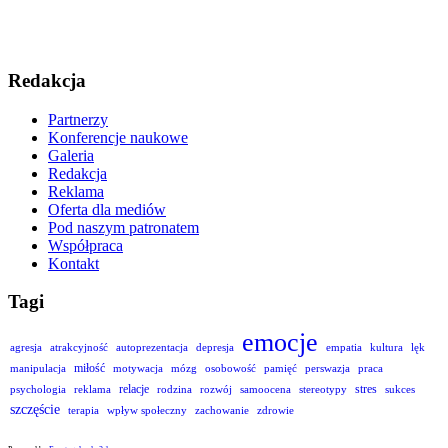
Redakcja
Partnerzy
Konferencje naukowe
Galeria
Redakcja
Reklama
Oferta dla mediów
Pod naszym patronatem
Współpraca
Kontakt
Tagi
emocje
agresja
atrakcyjność
autoprezentacja
depresja
empatia
kultura
lęk
miłość
manipulacja
motywacja
mózg
osobowość
pamięć
perswazja
praca
relacje
stres
psychologia
reklama
rodzina
rozwój
samoocena
stereotypy
sukces
szczęście
terapia
wpływ społeczny
zachowanie
zdrowie