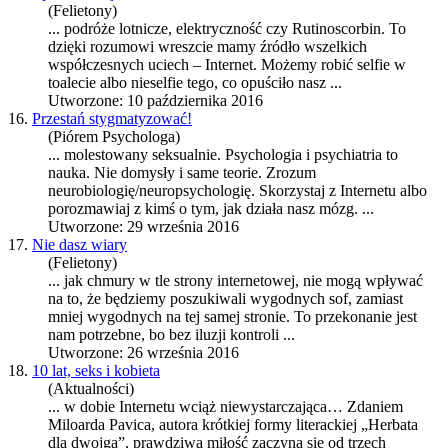
(Felietony)
... podróże lotnicze, elektryczność czy Rutinoscorbin. To
dzięki rozumowi wreszcie mamy źródło wszelkich
współczesnych uciech –
Internet
. Możemy robić selfie w
toalecie albo nieselfie tego, co opuściło nasz ...
Utworzone: 10 października 2016
16.
Przestań stygmatyzować!
(Piórem Psychologa)
... molestowany seksualnie. Psychologia i psychiatria to
nauka. Nie domysły i same teorie. Zrozum
neurobiologię/neuropsychologię. Skorzystaj z
Internet
u albo
porozmawiaj z kimś o tym, jak działa nasz mózg. ...
Utworzone: 29 września 2016
17.
Nie dasz wiary
(Felietony)
... jak chmury w tle strony
internet
owej, nie mogą wpływać
na to, że będziemy poszukiwali wygodnych sof, zamiast
mniej wygodnych na tej samej stronie. To przekonanie jest
nam potrzebne, bo bez iluzji kontroli ...
Utworzone: 26 września 2016
18.
10 lat, seks i kobieta
(Aktualności)
... w dobie
Internet
u wciąż niewystarczająca… Zdaniem
Miloarda Pavica, autora krótkiej formy literackiej „Herbata
dla dwojga”, prawdziwa miłość zaczyna się od trzech