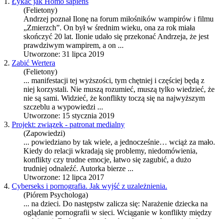
1.
Łykać jak Homo sapiens
(Felietony)
Andrzej poznał Ilonę na forum miłośników wampirów i filmu
„Zmierzch”. On był w średnim wieku, ona za rok miała
skończyć 20 lat. Ilonie udało się przekonać Andrzeja, że jest
prawdziwym wampirem, a on ...
Utworzone: 31 lipca 2019
2.
Zabić Wertera
(Felietony)
... manifestacji tej wyższości, tym chętniej i częściej będą z
niej korzystali. Nie muszą rozumieć, muszą tylko wiedzieć, że
nie są sami. Widzieć, że
konflikty
toczą się na najwyższym
szczeblu a wypowiedzi ...
Utworzone: 15 stycznia 2019
3.
Projekt: związek - patronat medialny
(Zapowiedzi)
... powiedziano by tak wiele, a jednocześnie… wciąż za mało.
Kiedy do relacji wkradają się problemy, niedomówienia,
konflikty
czy trudne emocje, łatwo się zagubić, a dużo
trudniej odnaleźć. Autorka bierze ...
Utworzone: 12 lipca 2017
4.
Cyberseks i pornografia. Jak wyjść z uzależnienia.
(Piórem Psychologa)
... na dzieci. Do następstw zalicza się: Narażenie dziecka na
oglądanie pornografii w sieci. Wciąganie w
konflikty
między