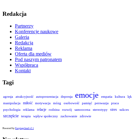
Redakcja
Partnerzy
Konferencje naukowe
Galeria
Redakcja
Reklama
Oferta dla mediów
Pod naszym patronatem
Współpraca
Kontakt
Tagi
emocje
agresja
atrakcyjność
autoprezentacja
depresja
empatia
kultura
lęk
miłość
manipulacja
motywacja
mózg
osobowość
pamięć
perswazja
praca
relacje
stres
psychologia
reklama
rodzina
rozwój
samoocena
stereotypy
sukces
szczęście
terapia
wpływ społeczny
zachowanie
zdrowie
Powered by
Easytagcloud v2.1