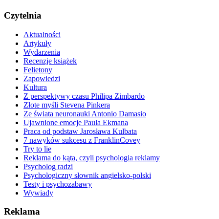
Czytelnia
Aktualności
Artykuły
Wydarzenia
Recenzje książek
Felietony
Zapowiedzi
Kultura
Z perspektywy czasu Philipa Zimbardo
Złote myśli Stevena Pinkera
Ze świata neuronauki Antonio Damasio
Ujawnione emocje Paula Ekmana
Praca od podstaw Jarosława Kulbata
7 nawyków sukcesu z FranklinCovey
Try to lie
Reklama do kąta, czyli psychologia reklamy
Psycholog radzi
Psychologiczny słownik angielsko-polski
Testy i psychozabawy
Wywiady
Reklama