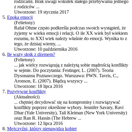
rodzicami. Brak uwagi wskutek stałego przebywania jednego
z rodziców ...
Utworzone: 19 stycznia 2017
5.
Epoka emocji
(Felietony)
Rafał Ohme często podkreśla podczas swoich wystąpień, że
żyjemy w wieku emocji i relacji. O ile XX wiek był wiekiem
rozumu, to XXI wiek należy właśnie do emocji. Wynika to z
tego, że dzisiaj wiemy, ...
Utworzone: 10 października 2016
6.
Ile waży słoik z dżemem?
(Felietony)
... jak wielcy rozwiązują z należytą sobie mądrością
konflikty
w sejmie. Do poczytania: Festinger, L. (2007). Teoria
Dysonansu Poznawczego. Warszawa: PWN. Tavris, C.,
Aronson, E. (2007). Błądzą wszyscy ...
Utworzone: 18 lipca 2016
7.
Pozytywne konflikty
(Aktualności)
... chętniej decydować się na kompromisy i rozwiązywać
konflikty
poprzez określone wybory. Jennifer Savary, Ravi
Dhar (Yale University), Tali Kleiman (New York University)
oraz Ran R. Hassin (The Hebrew ...
Utworzone: 12 lipca 2016
8.
Mężczyźni, którzy nienawidzą kobiet