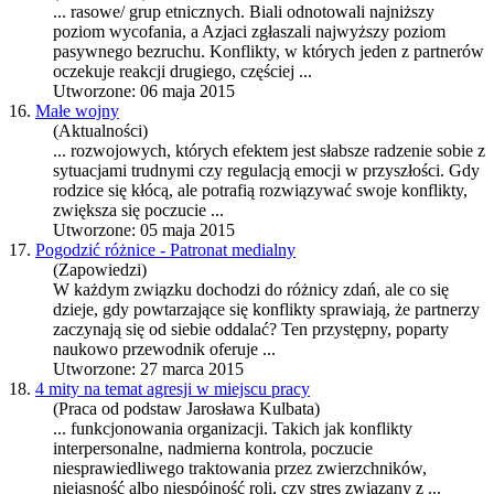
... rasowe/ grup etnicznych. Biali odnotowali najniższy
poziom wycofania, a Azjaci zgłaszali najwyższy poziom
pasywnego bezruchu.
Konflikty
, w których jeden z partnerów
oczekuje reakcji drugiego, częściej ...
Utworzone: 06 maja 2015
16.
Małe wojny
(Aktualności)
... rozwojowych, których efektem jest słabsze radzenie sobie z
sytuacjami trudnymi czy regulacją emocji w przyszłości. Gdy
rodzice się kłócą, ale potrafią rozwiązywać swoje
konflikty
,
zwiększa się poczucie ...
Utworzone: 05 maja 2015
17.
Pogodzić różnice - Patronat medialny
(Zapowiedzi)
W każdym związku dochodzi do różnicy zdań, ale co się
dzieje, gdy powtarzające się
konflikty
sprawiają, że partnerzy
zaczynają się od siebie oddalać? Ten przystępny, poparty
naukowo przewodnik oferuje ...
Utworzone: 27 marca 2015
18.
4 mity na temat agresji w miejscu pracy
(Praca od podstaw Jarosława Kulbata)
... funkcjonowania organizacji. Takich jak
konflikty
interpersonalne, nadmierna kontrola, poczucie
niesprawiedliwego traktowania przez zwierzchników,
niejasność albo niespójność roli, czy stres związany z ...