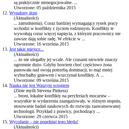
są praktycznie nienegocjowalne. ...
Utworzone: 05 października 2015
12.
Wypalony dom
(Aktualności)
... zatrudnienia). Coraz bardziej wymagający rynek pracy
wchodzi w
konflikty
z życiem rodzinnym.
Konflikty
te
wywołują coraz więcej napięcia, z którymi pracownicy nie
zawsze dają sobie radę. W efekcie w ...
Utworzone: 16 września 2015
13.
Jest takie miejsce...
(Aktualności)
... że nie ulegałby jej wcale. Ale czasami niewiele znaczy
ogromnie dużo. Gdyby bowiem choć częściowo żona
panowała nad swoją potrzebą dominacji, to mąż mniej
wybuchałby gniewem i wszczynał
konflikty
. A ...
Utworzone: 09 września 2015
14.
Nauka nie jest Waszym wrogiem
(Złote myśli Stevena Pinkera)
... broni, lokalne
konflikty
na peryferiach mocarstw –
wszystkie te wydarzenia zaangażowały, w różnym stopniu,
stosowanie badań naukowych do rozwoju zaawansowanej
technologii. Przykład z prawicy, pochodzący ...
Utworzone: 29 czerwca 2015
15.
Wycofanie – nie popełniaj tego błędu!
(Aktualności)