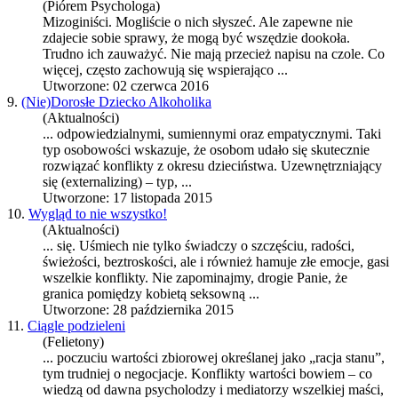
(Piórem Psychologa)
Mizoginiści. Mogliście o nich słyszeć. Ale zapewne nie
zdajecie sobie sprawy, że mogą być wszędzie dookoła.
Trudno ich zauważyć. Nie mają przecież napisu na czole. Co
więcej, często zachowują się wspierająco ...
Utworzone: 02 czerwca 2016
9.
(Nie)Dorosłe Dziecko Alkoholika
(Aktualności)
... odpowiedzialnymi, sumiennymi oraz empatycznymi. Taki
typ osobowości wskazuje, że osobom udało się skutecznie
rozwiązać
konflikty
z okresu dzieciństwa. Uzewnętrzniający
się (externalizing) – typ, ...
Utworzone: 17 listopada 2015
10.
Wygląd to nie wszystko!
(Aktualności)
... się. Uśmiech nie tylko świadczy o szczęściu, radości,
świeżości, beztroskości, ale i również hamuje złe emocje, gasi
wszelkie
konflikty
. Nie zapominajmy, drogie Panie, że
granica pomiędzy kobietą seksowną ...
Utworzone: 28 października 2015
11.
Ciągle podzieleni
(Felietony)
... poczuciu wartości zbiorowej określanej jako „racja stanu”,
tym trudniej o negocjacje.
Konflikty
wartości bowiem – co
wiedzą od dawna psycholodzy i mediatorzy wszelkiej maści,