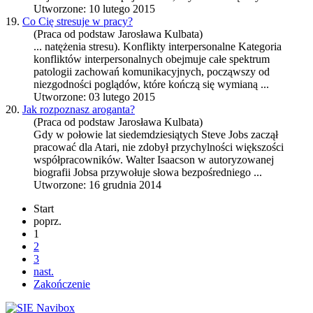
Utworzone: 10 lutego 2015
19.
Co Cię stresuje w pracy?
(Praca od podstaw Jarosława Kulbata)
... natężenia stresu).
Konflikty
interpersonalne Kategoria
konfliktów interpersonalnych obejmuje całe spektrum
patologii zachowań komunikacyjnych, począwszy od
niezgodności poglądów, które kończą się wymianą ...
Utworzone: 03 lutego 2015
20.
Jak rozpoznasz aroganta?
(Praca od podstaw Jarosława Kulbata)
Gdy w połowie lat siedemdziesiątych Steve Jobs zaczął
pracować dla Atari, nie zdobył przychylności większości
współpracowników. Walter Isaacson w autoryzowanej
biografii Jobsa przywołuje słowa bezpośredniego ...
Utworzone: 16 grudnia 2014
Start
poprz.
1
2
3
nast.
Zakończenie