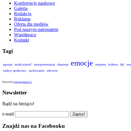
Konferencje naukowe
Galeria
Redakcja
Reklama
Oferta dla mediów
Pod naszym patronatem
Współpraca
Kontakt
Tagi
emocje
agresja
atrakcyjność
autoprezentacja
depresja
empatia
kultura
lęk
ma
wpływ społeczny
zachowanie
zdrowie
Powered by
Easytagcloud v2.1
Newsletter
Bądź na bieżąco!
e-mail
Znajdź nas na Facebooku