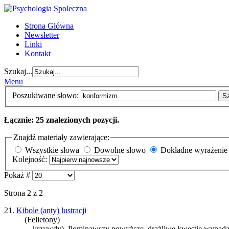
Strona Główna
Newsletter
Linki
Kontakt
Szukaj...
Menu
Poszukiwane słowo:
S
Łącznie: 25 znalezionych pozycji.
Znajdź materiały zawierające:
Wszystkie słowa
Dowolne słowo
Dokładne wyrażenie
Kolejność:
Pokaż #
Strona 2 z 2
21.
Kibole (anty) lustracji
(Felietony)
... krzywdy). Pominąwszy powyższe, drażliwe kwestie wypada