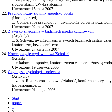
środowiskach („Wykształciuchy ...
Utworzone: 15 maja 2007
22.
Psychologiczny słownik angielsko-polski
(Uncategorised)
... Comparative psychology – psychologia porównawcza Conflict
Utworzone: 02 maja 2007
23.
Zjawisko zmęczenia w badaniach międzykulturowych
(Artykuły)
... S. Schwarz uwzględniając w swoich badaniach zestaw dziesi
konformizm
, bezpieczeństwo ...
Utworzone: 27 kwietnia 2007
24.
Nowe pozycje wydawnictwa 'Scholar'
(Książki)
... eskalowania sporów,
konformizm
em vs. niezależnością wobe
Utworzone: 19 czerwca 2006
25.
Czym jest psychologia społeczna
(Artykuły)
... z nas. Rozproszona odpowiedzialność,
konformizm
czy akty
tak pasjonujące. ...
Utworzone: 01 lutego 2006
Start
poprz.
1
2