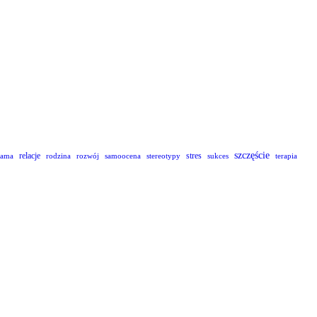
szczęście
relacje
stres
lama
rodzina
rozwój
samoocena
stereotypy
sukces
terapia