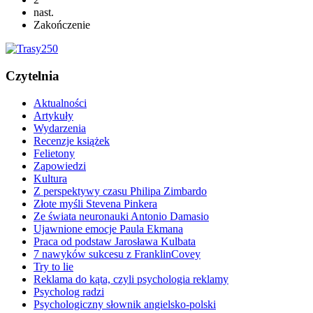
nast.
Zakończenie
Czytelnia
Aktualności
Artykuły
Wydarzenia
Recenzje książek
Felietony
Zapowiedzi
Kultura
Z perspektywy czasu Philipa Zimbardo
Złote myśli Stevena Pinkera
Ze świata neuronauki Antonio Damasio
Ujawnione emocje Paula Ekmana
Praca od podstaw Jarosława Kulbata
7 nawyków sukcesu z FranklinCovey
Try to lie
Reklama do kąta, czyli psychologia reklamy
Psycholog radzi
Psychologiczny słownik angielsko-polski