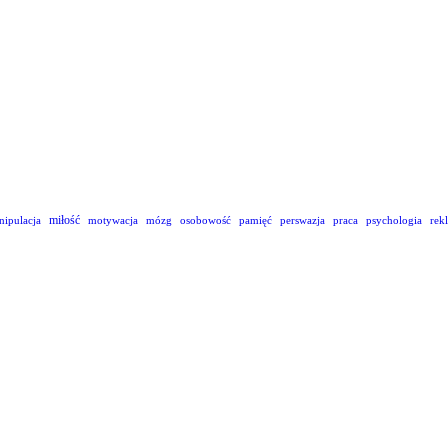
miłość
nipulacja
motywacja
mózg
osobowość
pamięć
perswazja
praca
psychologia
rek