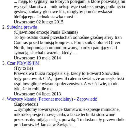
... mają, to sygnały, na których polegam, a które pozwalają mi
wykryć kłamstwo –
mikroekspresje
i subekspresje, potknięcia
gestów, zmiany głosowe itp., mogłyby pomóc wskazać
blefującego. Jednak stawka musi ...
Utworzone: 02 lutego 2015
2.
Subtelna prawda
(Ujawnione emocje Paula Ekmana)
To był ostatni dzień przesłuchań odnośnie głośnej afery Iran-
Contras przed komisją kongresu. Porucznik Colonel Oliver
North, imponująco umundurowany, bardzo panujący nad
sytuacją, słuchał uważnie, kiedy ...
Utworzone: 19 maja 2014
3.
Czar PR(y)IS(ł)M
(Try to lie)
Prawdziwa burza rozpętała się, kiedy to Edward Snowden –
były pracownik CIA, ujawnił całemu światu, że amerykański
rząd inwigiluje własne społeczeństwo. A właściwie, to nie
tyle, że to robi, ile ma ...
Utworzone: 04 lipca 2013
4.
Wszyscy kłamią (Patronat medialny) - Zapowiedź
(Zapowiedzi)
... symptomy towarzyszące kłamstwu: ekspresje mimiczne,
mikroekspresje
i mowę ciała, a także techniki stosowane
przez osoby mijające się z prawdą. To doskonały przewodnik
po kłamstwie! Jarosław Świątek ...