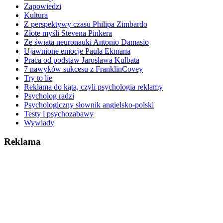
Zapowiedzi
Kultura
Z perspektywy czasu Philipa Zimbardo
Złote myśli Stevena Pinkera
Ze świata neuronauki Antonio Damasio
Ujawnione emocje Paula Ekmana
Praca od podstaw Jarosława Kulbata
7 nawyków sukcesu z FranklinCovey
Try to lie
Reklama do kąta, czyli psychologia reklamy
Psycholog radzi
Psychologiczny słownik angielsko-polski
Testy i psychozabawy
Wywiady
Reklama