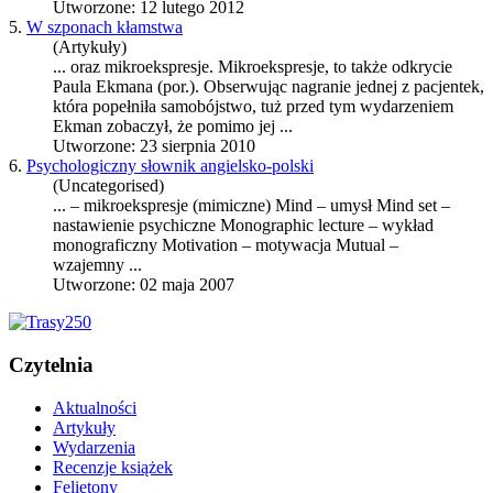
Utworzone: 12 lutego 2012
5.
W szponach kłamstwa
(Artykuły)
... oraz
mikroekspresje
.
Mikroekspresje
, to także odkrycie
Paula Ekmana (por.). Obserwując nagranie jednej z pacjentek,
która popełniła samobójstwo, tuż przed tym wydarzeniem
Ekman zobaczył, że pomimo jej ...
Utworzone: 23 sierpnia 2010
6.
Psychologiczny słownik angielsko-polski
(Uncategorised)
... –
mikroekspresje
(mimiczne) Mind – umysł Mind set –
nastawienie psychiczne Monographic lecture – wykład
monograficzny Motivation – motywacja Mutual –
wzajemny ...
Utworzone: 02 maja 2007
Czytelnia
Aktualności
Artykuły
Wydarzenia
Recenzje książek
Felietony