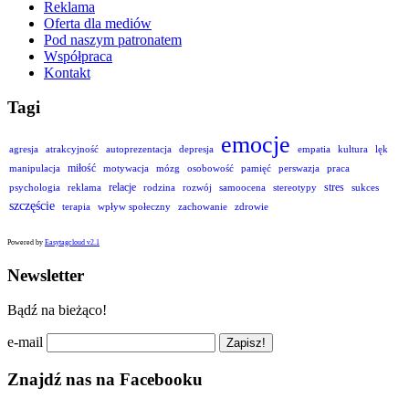
Reklama
Oferta dla mediów
Pod naszym patronatem
Współpraca
Kontakt
Tagi
emocje
agresja
atrakcyjność
autoprezentacja
depresja
empatia
kultura
lęk
miłość
manipulacja
motywacja
mózg
osobowość
pamięć
perswazja
praca
relacje
stres
psychologia
reklama
rodzina
rozwój
samoocena
stereotypy
sukces
szczęście
terapia
wpływ społeczny
zachowanie
zdrowie
Powered by
Easytagcloud v2.1
Newsletter
Bądź na bieżąco!
e-mail
Znajdź nas na Facebooku