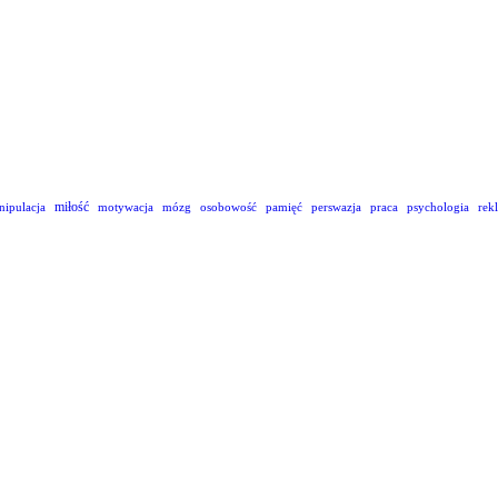
miłość
nipulacja
motywacja
mózg
osobowość
pamięć
perswazja
praca
psychologia
rek