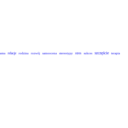
szczęście
relacje
stres
lama
rodzina
rozwój
samoocena
stereotypy
sukces
terapia