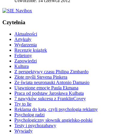
Utworzone: 14 czerwca 2012
Czytelnia
Aktualności
Artykuły
Wydarzenia
Recenzje książek
Felietony
Zapowiedzi
Kultura
Z perspektywy czasu Philipa Zimbardo
Złote myśli Stevena Pinkera
Ze świata neuronauki Antonio Damasio
Ujawnione emocje Paula Ekmana
Praca od podstaw Jarosława Kulbata
7 nawyków sukcesu z FranklinCovey
Try to lie
Reklama do kąta, czyli psychologia reklamy
Psycholog radzi
Psychologiczny słownik angielsko-polski
Testy i psychozabawy
Wywiady