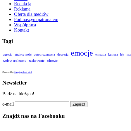
Redakcja
Reklama
Oferta dla mediów
Pod naszym patronatem
Współpraca
Kontakt
Tagi
emocje
agresja
atrakcyjność
autoprezentacja
depresja
empatia
kultura
lęk
ma
wpływ społeczny
zachowanie
zdrowie
Powered by
Easytagcloud v2.1
Newsletter
Bądź na bieżąco!
e-mail
Znajdź nas na Facebooku