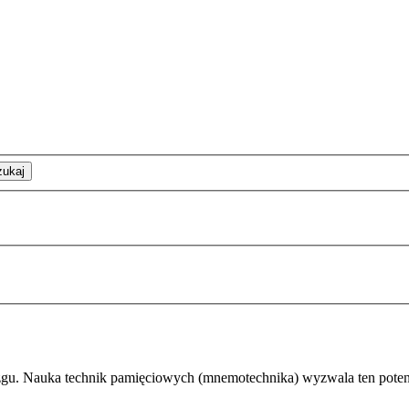
zukaj
zgu. Nauka technik pamięciowych (
mnemotechnika
) wyzwala ten poten