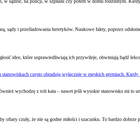
, w sądzie, na policji, w szpitalu czy potem w domu rodzinnym. Kiedy
arą, sądy i prześladowania heretyków. Naukowe fakty, poprzez odsło
głosić idee, które usprawiedliwiają ich przywileje, obwiniają bądź le
stanowiskach często obradują wyłącznie w męskich gremiach. Kiedy poj
ównież wychodzę z roli kata – nawet jeśli wysokie stanowisko mi to u
aby
ofiary
czuły, że nie są godne miłości i szacunku. To bardzo dobrze p