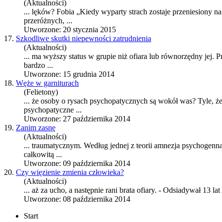
(Aktualności)
... lęków? Fobia „Kiedy wyparty strach zostaje przeniesiony n
przeróżnych, ...
Utworzone: 20 stycznia 2015
17.
Szkodliwe skutki niepewności zatrudnienia
(Aktualności)
... ma wyższy status w grupie niż ofiara lub równorzędny jej. 
bardzo ...
Utworzone: 15 grudnia 2014
18.
Węże w garniturach
(Felietony)
... że osoby o rysach psychopatycznych są wokół was? Tyle, ż
psychopatyczne ...
Utworzone: 27 października 2014
19.
Zanim zasnę
(Aktualności)
... traumatycznym. Według jednej z teorii amnezja psychogenna
całkowitą ...
Utworzone: 09 października 2014
20.
Czy więzienie zmienia człowieka?
(Aktualności)
... aż za ucho, a następnie rani brata
ofiary
. - Odsiadywał 13 lat
Utworzone: 08 października 2014
Start