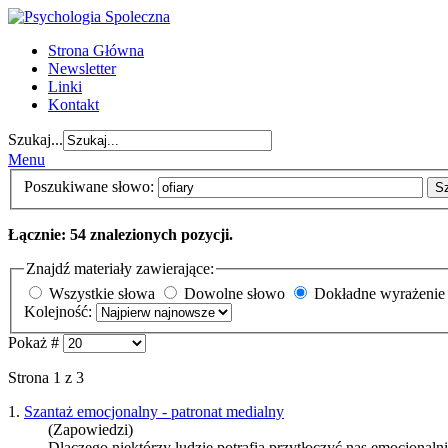
Strona Główna
Newsletter
Linki
Kontakt
Szukaj...
Menu
Poszukiwane słowo:
S
Łącznie: 54 znalezionych pozycji.
Znajdź materiały zawierające:
Wszystkie słowa
Dowolne słowo
Dokładne wyrażenie
Kolejność:
Pokaż #
Strona 1 z 3
1.
Szantaż emocjonalny - patronat medialny
(Zapowiedzi)
Dlaczego niektórzy ludzie potrafią przytłoczyć nas emocjonalni