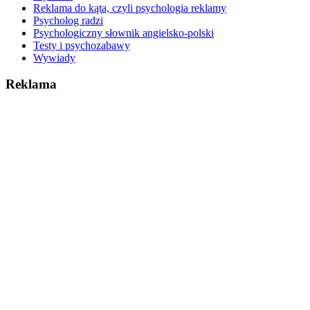
Reklama do kąta, czyli psychologia reklamy
Psycholog radzi
Psychologiczny słownik angielsko-polski
Testy i psychozabawy
Wywiady
Reklama