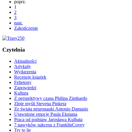
poprz.
1
2
3
nast.
Zakończenie
Czytelnia
Aktualności
Artykuły
Wydarzenia
Recenzje książek
Felietony
Zapowiedzi
Kultura
Z perspektywy czasu Philipa Zimbardo
Złote myśli Stevena Pinkera
Ze świata neuronauki Antonio Damasio
Ujawnione emocje Paula Ekmana
Praca od podstaw Jarosława Kulbata
7 nawyków sukcesu z FranklinCovey
Try to lie