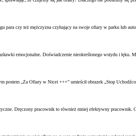
kingu para czy też mężczyzna czyhający na swoje
ofiary
w parku lub autob
Huśtawki emocjonalne. Doświadczenie nieokreślonego wstydu i lęku. M
owym postem „Za
Ofiary
w Nicei +++” umieścił obrazek „Stop Uchodźcom
matyczne. Dręczony pracownik to również mniej efektywny pracownik.
O