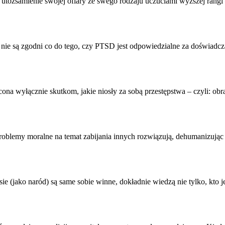
ź utożsamienie swojej
ofiary
ze swego rodzaju uczuciami wyższej rangi
e nie są zgodni co do tego, czy PTSD jest odpowiedzialne za doświadc
ona wyłącznie skutkom, jakie niosły za sobą przestępstwa – czyli: obr
a problemy moralne na temat zabijania innych rozwiązują, dehumanizują
 (jako naród) są same sobie winne, dokładnie wiedzą nie tylko, kto jes