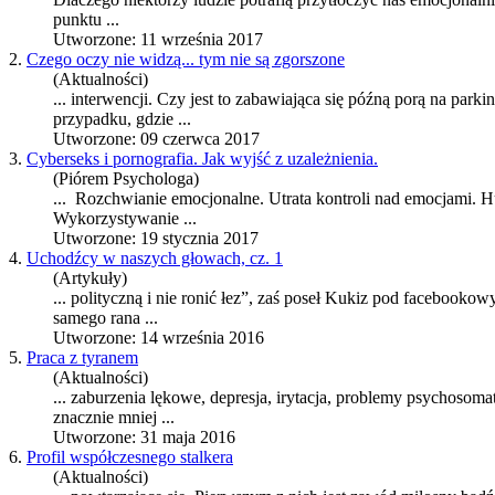
punktu ...
Utworzone: 11 września 2017
2.
Czego oczy nie widzą... tym nie są zgorszone
(Aktualności)
... interwencji. Czy jest to zabawiająca się późną porą na par
przypadku, gdzie ...
Utworzone: 09 czerwca 2017
3.
Cyberseks i pornografia. Jak wyjść z uzależnienia.
(Piórem Psychologa)
... Rozchwianie emocjonalne. Utrata kontroli nad emocjami. 
Wykorzystywanie ...
Utworzone: 19 stycznia 2017
4.
Uchodźcy w naszych głowach, cz. 1
(Artykuły)
... polityczną i nie ronić łez”, zaś poseł Kukiz pod facebook
samego rana ...
Utworzone: 14 września 2016
5.
Praca z tyranem
(Aktualności)
... zaburzenia lękowe, depresja, irytacja, problemy psychoso
znacznie mniej ...
Utworzone: 31 maja 2016
6.
Profil współczesnego stalkera
(Aktualności)