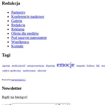
Redakcja
Partnerzy
Konferencje naukowe
Galeria
Redakcja
Reklama
Oferta dla mediów
Pod naszym patronatem
Współpraca
Kontakt
Tagi
emocje
agresja
atrakcyjność
autoprezentacja
depresja
empatia
kultura
lęk
ma
wpływ społeczny
zachowanie
zdrowie
Powered by
Easytagcloud v2.1
Newsletter
Bądź na bieżąco!