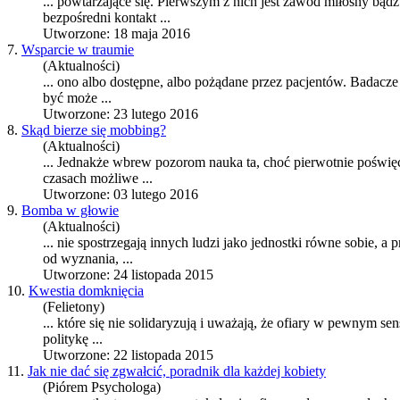
... powtarzające się. Pierwszym z nich jest zawód miłosny bąd
bezpośredni kontakt ...
Utworzone: 18 maja 2016
7.
Wsparcie w traumie
(Aktualności)
... ono albo dostępne, albo pożądane przez pacjentów. Badacz
być może ...
Utworzone: 23 lutego 2016
8.
Skąd bierze się mobbing?
(Aktualności)
... Jednakże wbrew pozorom nauka ta, choć pierwotnie poświęc
czasach możliwe ...
Utworzone: 03 lutego 2016
9.
Bomba w głowie
(Aktualności)
... nie spostrzegają innych ludzi jako jednostki równe sobie, 
od wyznania, ...
Utworzone: 24 listopada 2015
10.
Kwestia domknięcia
(Felietony)
... które się nie solidaryzują i uważają, że
ofiary
w pewnym sensie
politykę ...
Utworzone: 22 listopada 2015
11.
Jak nie dać się zgwałcić, poradnik dla każdej kobiety
(Piórem Psychologa)