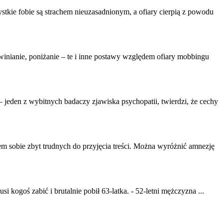
ystkie fobie są strachem nieuzasadnionym, a
ofiary
cierpią z powodu
obwinianie, poniżanie – te i inne postawy względem
ofiary
mobbingu
– jeden z wybitnych badaczy zjawiska psychopatii, twierdzi, że cechy
 sobie zbyt trudnych do przyjęcia treści. Można wyróżnić amnezję
i kogoś zabić i brutalnie pobił 63-latka. - 52-letni mężczyzna ...