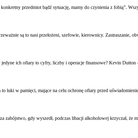
a konkretny przedmiot bądź sytuację, mamy do czynienia z fobią”. Wsz
Przeważnie są to nasi przełożeni, szefowie, kierownicy. Zastraszanie, 
e jedyne ich
ofiary
to cyfry, liczby i operacje finansowe? Kevin Dutton 
 to luki w pamięci, mające na celu ochronę
ofiary
przed uświadomieniem
 za zabójstwo, gdy wyszedł, podczas libacji alkoholowej krzyczał, że mus