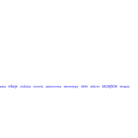
szczęście
relacje
stres
lama
rodzina
rozwój
samoocena
stereotypy
sukces
terapia