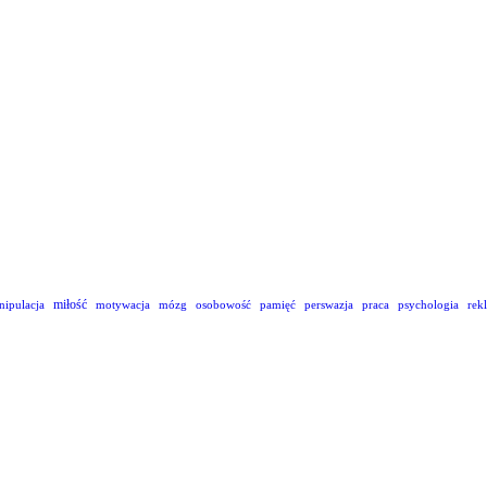
miłość
nipulacja
motywacja
mózg
osobowość
pamięć
perswazja
praca
psychologia
rek