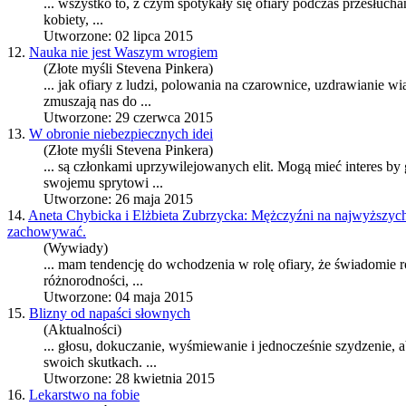
... wszystko to, z czym spotykały się
ofiary
podczas przesłuchań
kobiety, ...
Utworzone: 02 lipca 2015
12.
Nauka nie jest Waszym wrogiem
(Złote myśli Stevena Pinkera)
... jak
ofiary
z ludzi, polowania na czarownice, uzdrawianie wi
zmuszają nas do ...
Utworzone: 29 czerwca 2015
13.
W obronie niebezpiecznych idei
(Złote myśli Stevena Pinkera)
... są członkami uprzywilejowanych elit. Mogą mieć interes by 
swojemu sprytowi ...
Utworzone: 26 maja 2015
14.
Aneta Chybicka i Elżbieta Zubrzycka: Mężczyźni na najwyższych 
zachowywać.
(Wywiady)
... mam tendencję do wchodzenia w rolę
ofiary
, że świadomie r
różnorodności, ...
Utworzone: 04 maja 2015
15.
Blizny od napaści słownych
(Aktualności)
... głosu, dokuczanie, wyśmiewanie i jednocześnie szydzenie, 
swoich skutkach. ...
Utworzone: 28 kwietnia 2015
16.
Lekarstwo na fobie