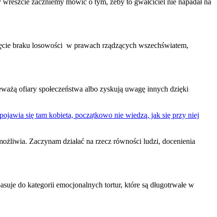
 wreszcie zaczniemy mówić o tym, żeby to gwałciciel nie napadał na
nięcie braku losowości w prawach rządzących wszechświatem,
kceważą
ofiary
społeczeństwa albo zyskują uwagę innych dzięki
awia się tam kobieta, początkowo nie wiedzą, jak się przy niej
możliwia. Zaczynam działać na rzecz równości ludzi, docenienia
asuje do kategorii emocjonalnych tortur, które są długotrwałe w