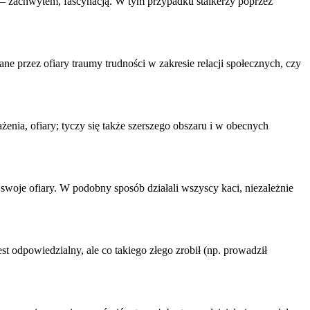
 – zachwytem, fascynacją. W tym przypadku stalkerzy poprzez
zane przez
ofiary
traumy trudności w zakresie relacji społecznych, czy
ażenia,
ofiary
; tyczy się także szerszego obszaru i w obecnych
c swoje
ofiary
. W podobny sposób działali wszyscy kaci, niezależnie
t odpowiedzialny, ale co takiego złego zrobił (np. prowadził