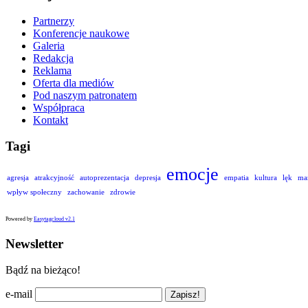
Partnerzy
Konferencje naukowe
Galeria
Redakcja
Reklama
Oferta dla mediów
Pod naszym patronatem
Współpraca
Kontakt
Tagi
emocje
agresja
atrakcyjność
autoprezentacja
depresja
empatia
kultura
lęk
ma
wpływ społeczny
zachowanie
zdrowie
Powered by
Easytagcloud v2.1
Newsletter
Bądź na bieżąco!
e-mail