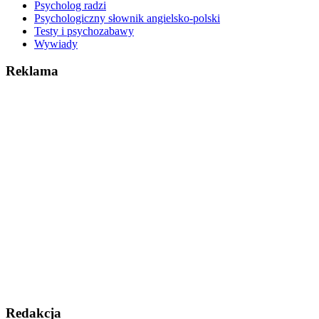
Psycholog radzi
Psychologiczny słownik angielsko-polski
Testy i psychozabawy
Wywiady
Reklama
Redakcja