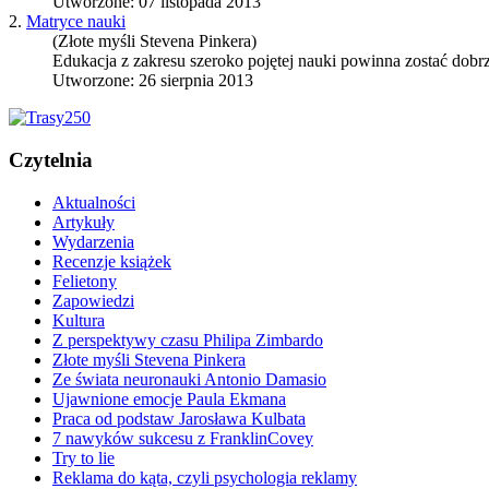
Utworzone: 07 listopada 2013
2.
Matryce nauki
(Złote myśli Stevena Pinkera)
Edukacja z zakresu szeroko pojętej nauki powinna zostać dobrze
Utworzone: 26 sierpnia 2013
Czytelnia
Aktualności
Artykuły
Wydarzenia
Recenzje książek
Felietony
Zapowiedzi
Kultura
Z perspektywy czasu Philipa Zimbardo
Złote myśli Stevena Pinkera
Ze świata neuronauki Antonio Damasio
Ujawnione emocje Paula Ekmana
Praca od podstaw Jarosława Kulbata
7 nawyków sukcesu z FranklinCovey
Try to lie
Reklama do kąta, czyli psychologia reklamy