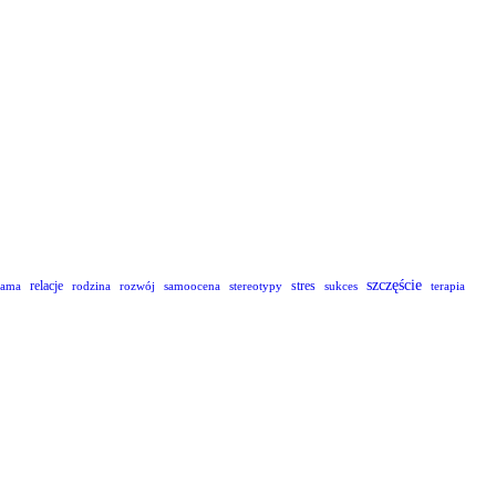
szczęście
relacje
stres
lama
rodzina
rozwój
samoocena
stereotypy
sukces
terapia