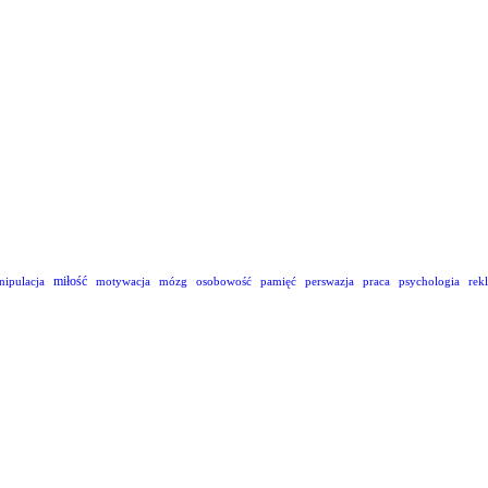
miłość
nipulacja
motywacja
mózg
osobowość
pamięć
perswazja
praca
psychologia
rek