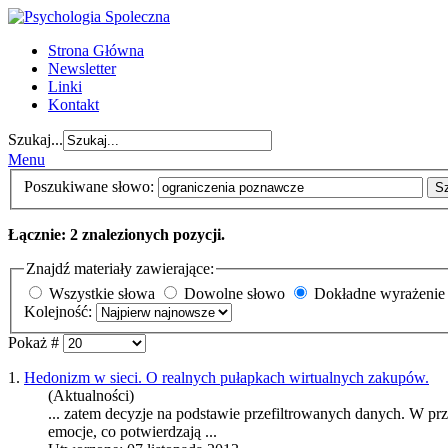
Strona Główna
Newsletter
Linki
Kontakt
Szukaj...
Menu
Poszukiwane słowo:
S
Łącznie: 2 znalezionych pozycji.
Znajdź materiały zawierające:
Wszystkie słowa
Dowolne słowo
Dokładne wyrażenie
Kolejność:
Pokaż #
1.
Hedonizm w sieci. O realnych pułapkach wirtualnych zakupów.
(Aktualności)
... zatem decyzje na podstawie przefiltrowanych danych. W
emocje, co potwierdzają ...