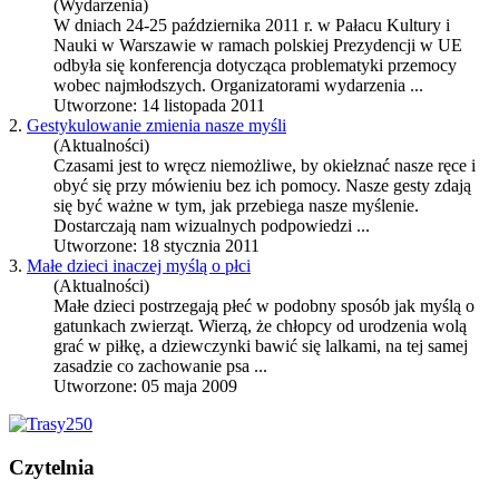
(Wydarzenia)
W dniach 24-25 października 2011 r. w Pałacu Kultury i
Nauki w Warszawie w ramach polskiej Prezydencji w UE
odbyła się konferencja dotycząca problematyki przemocy
wobec najmłodszych. Organizatorami wydarzenia ...
Utworzone: 14 listopada 2011
2.
Gestykulowanie zmienia nasze myśli
(Aktualności)
Czasami jest to wręcz niemożliwe, by okiełznać nasze ręce i
obyć się przy mówieniu bez ich pomocy. Nasze gesty zdają
się być ważne w tym, jak przebiega nasze myślenie.
Dostarczają nam wizualnych podpowiedzi ...
Utworzone: 18 stycznia 2011
3.
Małe dzieci inaczej myślą o płci
(Aktualności)
Małe dzieci postrzegają płeć w podobny sposób jak myślą o
gatunkach zwierząt. Wierzą, że chłopcy od urodzenia wolą
grać w piłkę, a dziewczynki bawić się lalkami, na tej samej
zasadzie co zachowanie psa ...
Utworzone: 05 maja 2009
Czytelnia