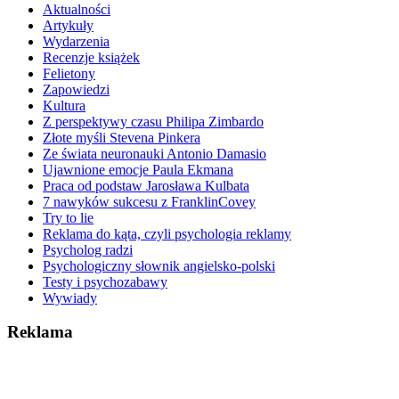
Aktualności
Artykuły
Wydarzenia
Recenzje książek
Felietony
Zapowiedzi
Kultura
Z perspektywy czasu Philipa Zimbardo
Złote myśli Stevena Pinkera
Ze świata neuronauki Antonio Damasio
Ujawnione emocje Paula Ekmana
Praca od podstaw Jarosława Kulbata
7 nawyków sukcesu z FranklinCovey
Try to lie
Reklama do kąta, czyli psychologia reklamy
Psycholog radzi
Psychologiczny słownik angielsko-polski
Testy i psychozabawy
Wywiady
Reklama