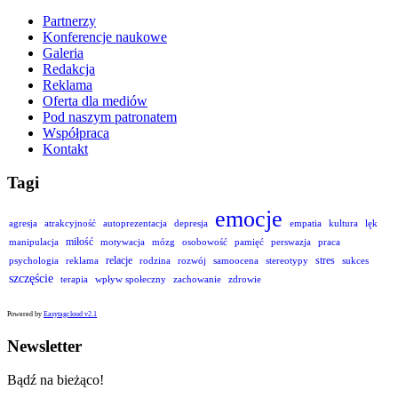
Partnerzy
Konferencje naukowe
Galeria
Redakcja
Reklama
Oferta dla mediów
Pod naszym patronatem
Współpraca
Kontakt
Tagi
emocje
agresja
atrakcyjność
autoprezentacja
depresja
empatia
kultura
lęk
miłość
manipulacja
motywacja
mózg
osobowość
pamięć
perswazja
praca
relacje
stres
psychologia
reklama
rodzina
rozwój
samoocena
stereotypy
sukces
szczęście
terapia
wpływ społeczny
zachowanie
zdrowie
Powered by
Easytagcloud v2.1
Newsletter
Bądź na bieżąco!