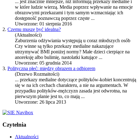
... jest znacznie mniejsze, niż informują
przekazy medialne
i
w które ludzie wierzą. Media poprzez wpływanie na emocje
obrazowymi przekazami i tym samym wzmacniając ich
dostępność poznawczą poprzez częste ...
Utworzone: 01 sierpnia 2016
2.
Czemu muszę być idealna?
(Aktualności)
Zaburzenia odżywiania występują u coraz młodszych osób
Czy winne są tylko
przekazy medialne
nakazujące
utrzymywać BMI poniżej normy? Małe dzieci cierpiące na
anoreksję albo bulimię, nastolatki katujące ...
Utworzone: 05 grudnia 2014
3.
Polityczna płeć: między obrazem a odbiorem
(Drzewo Rozmaitości)
...
przekazy medialne
dotyczące polityków-kobiet koncentrują
się w na ich cechach charakteru, a nie na argumentach. W
przypadku polityków-mężczyzn zasada jest odwrotna, na
pierwszym planie jest to, co mają ...
Utworzone: 26 lipca 2013
Czytelnia
Aktualności