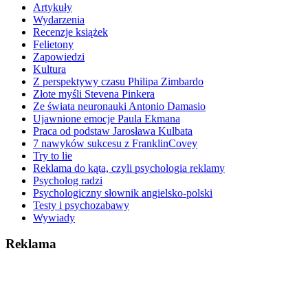
Artykuły
Wydarzenia
Recenzje książek
Felietony
Zapowiedzi
Kultura
Z perspektywy czasu Philipa Zimbardo
Złote myśli Stevena Pinkera
Ze świata neuronauki Antonio Damasio
Ujawnione emocje Paula Ekmana
Praca od podstaw Jarosława Kulbata
7 nawyków sukcesu z FranklinCovey
Try to lie
Reklama do kąta, czyli psychologia reklamy
Psycholog radzi
Psychologiczny słownik angielsko-polski
Testy i psychozabawy
Wywiady
Reklama