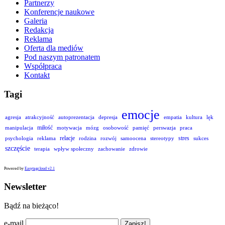
Partnerzy
Konferencje naukowe
Galeria
Redakcja
Reklama
Oferta dla mediów
Pod naszym patronatem
Współpraca
Kontakt
Tagi
emocje
agresja
atrakcyjność
autoprezentacja
depresja
empatia
kultura
lęk
miłość
manipulacja
motywacja
mózg
osobowość
pamięć
perswazja
praca
relacje
stres
psychologia
reklama
rodzina
rozwój
samoocena
stereotypy
sukces
szczęście
terapia
wpływ społeczny
zachowanie
zdrowie
Powered by
Easytagcloud v2.1
Newsletter
Bądź na bieżąco!
e-mail