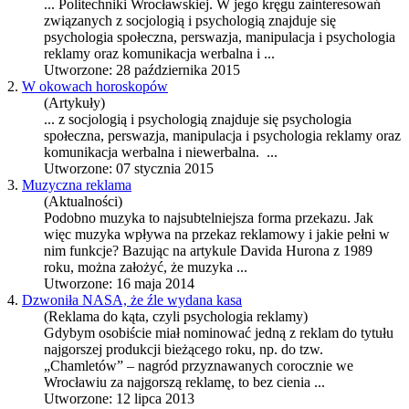
... Politechniki Wrocławskiej. W jego kręgu zainteresowań
związanych z socjologią i psychologią znajduje się
psychologia społeczna, perswazja, manipulacja i
psychologia
reklamy
oraz komunikacja werbalna i ...
Utworzone: 28 października 2015
2.
W okowach horoskopów
(Artykuły)
... z socjologią i psychologią znajduje się psychologia
społeczna, perswazja, manipulacja i
psychologia reklamy
oraz
komunikacja werbalna i niewerbalna. ...
Utworzone: 07 stycznia 2015
3.
Muzyczna reklama
(Aktualności)
Podobno muzyka to najsubtelniejsza forma przekazu. Jak
więc muzyka wpływa na przekaz reklamowy i jakie pełni w
nim funkcje? Bazując na artykule Davida Hurona z 1989
roku, można założyć, że muzyka ...
Utworzone: 16 maja 2014
4.
Dzwoniła NASA, że źle wydana kasa
(Reklama do kąta, czyli psychologia reklamy)
Gdybym osobiście miał nominować jedną z reklam do tytułu
najgorszej produkcji bieżącego roku, np. do tzw.
„Chamletów” – nagród przyznawanych corocznie we
Wrocławiu za najgorszą reklamę, to bez cienia ...
Utworzone: 12 lipca 2013