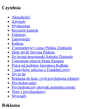
Czytelnia
Aktualności
Artykuły
Wydarzenia
Recenzje książek
Felietony
Zapowiedzi
Kultura
Z perspektywy czasu Philipa Zimbardo
Złote myśli Stevena Pinkera
Ze świata neuronauki Antonio Damasio
Ujawnione emocje Paula Ekmana
Praca od podstaw Jarosława Kulbata
7 nawyków sukcesu z FranklinCovey
Try to lie
Reklama do kąta, czyli psychologia reklamy
Psycholog radzi
Psychologiczny słownik angielsko-polski
Testy i psychozabawy
Wywiady
Reklama