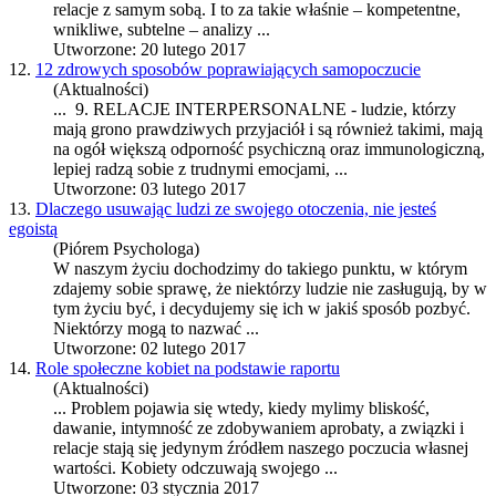
relacje
z samym sobą. I to za takie właśnie – kompetentne,
wnikliwe, subtelne – analizy ...
Utworzone: 20 lutego 2017
12.
12 zdrowych sposobów poprawiających samopoczucie
(Aktualności)
... 9.
RELACJE
INTERPERSONALNE - ludzie, którzy
mają grono prawdziwych przyjaciół i są również takimi, mają
na ogół większą odporność psychiczną oraz immunologiczną,
lepiej radzą sobie z trudnymi emocjami, ...
Utworzone: 03 lutego 2017
13.
Dlaczego usuwając ludzi ze swojego otoczenia, nie jesteś
egoistą
(Piórem Psychologa)
W naszym życiu dochodzimy do takiego punktu, w którym
zdajemy sobie sprawę, że niektórzy ludzie nie zasługują, by w
tym życiu być, i decydujemy się ich w jakiś sposób pozbyć.
Niektórzy mogą to nazwać ...
Utworzone: 02 lutego 2017
14.
Role społeczne kobiet na podstawie raportu
(Aktualności)
... Problem pojawia się wtedy, kiedy mylimy bliskość,
dawanie, intymność ze zdobywaniem aprobaty, a związki i
relacje
stają się jedynym źródłem naszego poczucia własnej
wartości. Kobiety odczuwają swojego ...
Utworzone: 03 stycznia 2017