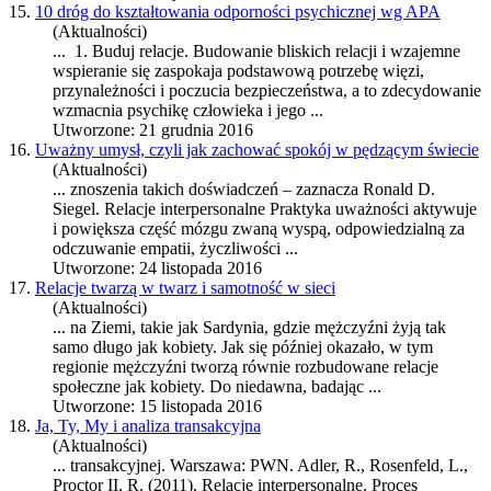
15.
10 dróg do kształtowania odporności psychicznej wg APA
(Aktualności)
... 1. Buduj
relacje
. Budowanie bliskich relacji i wzajemne
wspieranie się zaspokaja podstawową potrzebę więzi,
przynależności i poczucia bezpieczeństwa, a to zdecydowanie
wzmacnia psychikę człowieka i jego ...
Utworzone: 21 grudnia 2016
16.
Uważny umysł, czyli jak zachować spokój w pędzącym świecie
(Aktualności)
... znoszenia takich doświadczeń – zaznacza Ronald D.
Siegel.
Relacje
interpersonalne Praktyka uważności aktywuje
i powiększa część mózgu zwaną wyspą, odpowiedzialną za
odczuwanie empatii, życzliwości ...
Utworzone: 24 listopada 2016
17.
Relacje twarzą w twarz i samotność w sieci
(Aktualności)
... na Ziemi, takie jak Sardynia, gdzie mężczyźni żyją tak
samo długo jak kobiety. Jak się później okazało, w tym
regionie mężczyźni tworzą równie rozbudowane
relacje
społeczne jak kobiety. Do niedawna, badając ...
Utworzone: 15 listopada 2016
18.
Ja, Ty, My i analiza transakcyjna
(Aktualności)
... transakcyjnej. Warszawa: PWN. Adler, R., Rosenfeld, L.,
Proctor II, R. (2011).
Relacje
interpersonalne. Proces