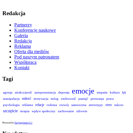
Redakcja
Partnerzy
Konferencje naukowe
Galeria
Redakcja
Reklama
Oferta dla mediów
Pod naszym patronatem
Współpraca
Kontakt
Tagi
emocje
agresja
atrakcyjność
autoprezentacja
depresja
empatia
kultura
lęk
miłość
manipulacja
motywacja
mózg
osobowość
pamięć
perswazja
praca
relacje
stres
psychologia
reklama
rodzina
rozwój
samoocena
stereotypy
sukces
szczęście
terapia
wpływ społeczny
zachowanie
zdrowie
Powered by
Easytagcloud v2.1