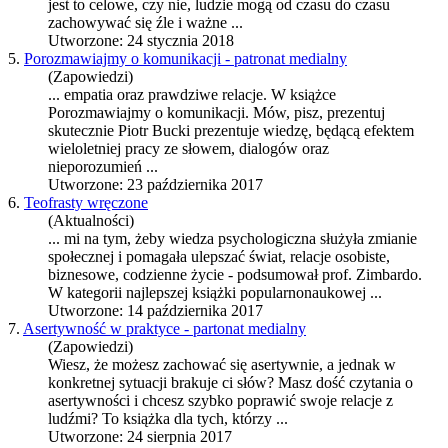
jest to celowe, czy nie, ludzie mogą od czasu do czasu
zachowywać się źle i ważne ...
Utworzone: 24 stycznia 2018
5.
Porozmawiajmy o komunikacji - patronat medialny
(Zapowiedzi)
... empatia oraz prawdziwe
relacje
. W książce
Porozmawiajmy o komunikacji. Mów, pisz, prezentuj
skutecznie Piotr Bucki prezentuje wiedzę, będącą efektem
wieloletniej pracy ze słowem, dialogów oraz
nieporozumień ...
Utworzone: 23 października 2017
6.
Teofrasty wręczone
(Aktualności)
... mi na tym, żeby wiedza psychologiczna służyła zmianie
społecznej i pomagała ulepszać świat,
relacje
osobiste,
biznesowe, codzienne życie - podsumował prof. Zimbardo.
W kategorii najlepszej książki popularnonaukowej ...
Utworzone: 14 października 2017
7.
Asertywność w praktyce - partonat medialny
(Zapowiedzi)
Wiesz, że możesz zachować się asertywnie, a jednak w
konkretnej sytuacji brakuje ci słów? Masz dość czytania o
asertywności i chcesz szybko poprawić swoje
relacje
z
ludźmi? To książka dla tych, którzy ...
Utworzone: 24 sierpnia 2017