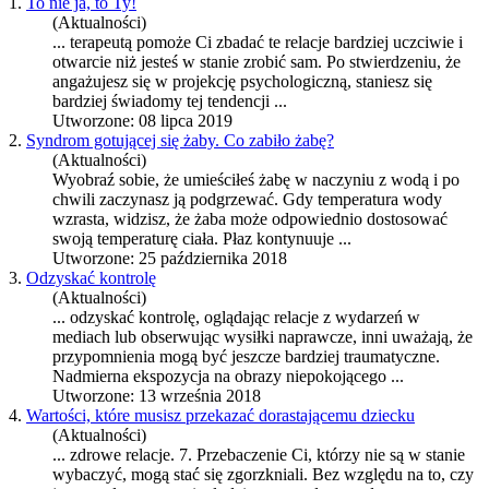
1.
To nie ja, to Ty!
(Aktualności)
... terapeutą pomoże Ci zbadać te
relacje
bardziej uczciwie i
otwarcie niż jesteś w stanie zrobić sam. Po stwierdzeniu, że
angażujesz się w projekcję psychologiczną, staniesz się
bardziej świadomy tej tendencji ...
Utworzone: 08 lipca 2019
2.
Syndrom gotującej się żaby. Co zabiło żabę?
(Aktualności)
Wyobraź sobie, że umieściłeś żabę w naczyniu z wodą i po
chwili zaczynasz ją podgrzewać. Gdy temperatura wody
wzrasta, widzisz, że żaba może odpowiednio dostosować
swoją temperaturę ciała. Płaz kontynuuje ...
Utworzone: 25 października 2018
3.
Odzyskać kontrolę
(Aktualności)
... odzyskać kontrolę, oglądając
relacje
z wydarzeń w
mediach lub obserwując wysiłki naprawcze, inni uważają, że
przypomnienia mogą być jeszcze bardziej traumatyczne.
Nadmierna ekspozycja na obrazy niepokojącego ...
Utworzone: 13 września 2018
4.
Wartości, które musisz przekazać dorastającemu dziecku
(Aktualności)
... zdrowe
relacje
. 7. Przebaczenie Ci, którzy nie są w stanie
wybaczyć, mogą stać się zgorzkniali. Bez względu na to, czy