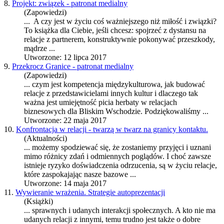
8.
Projekt: związek - patronat medialny
(Zapowiedzi)
... A czy jest w życiu coś ważniejszego niż miłość i związki?
To książka dla Ciebie, jeśli chcesz: spojrzeć z dystansu na
relacje
z partnerem, konstruktywnie pokonywać przeszkody,
mądrze ...
Utworzone: 12 lipca 2017
9.
Przekrocz Granice - patronat medialny
(Zapowiedzi)
... czym jest kompetencja międzykulturowa, jak budować
relacje
z przedstawicielami innych kultur i dlaczego tak
ważna jest umiejętność picia herbaty w relacjach
biznesowych dla Bliskim Wschodzie. Podziękowaliśmy ...
Utworzone: 22 maja 2017
10.
Konfrontacja w relacji - twarzą w twarz na granicy kontaktu.
(Aktualności)
... możemy spodziewać się, że zostaniemy przyjęci i uznani
mimo różnicy zdań i odmiennych poglądów. I choć zawsze
istnieje ryzyko doświadczenia odrzucenia, są w życiu
relacje
,
które zaspokajając nasze bazowe ...
Utworzone: 14 maja 2017
11.
Wywieranie wrażenia. Strategie autoprezentacji
(Książki)
... sprawnych i udanych interakcji społecznych. A kto nie ma
udanych relacji z innymi, temu trudno jest także o dobre