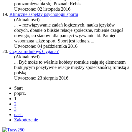
porozumiewania się. Poznań: Rebis. ...
Utworzone: 02 listopada 2016
19.
Kliniczne aspekty psychologii sportu
(Aktualności)
... – rozwiązywanie zadań logicznych, nauka języków
obcych, dbanie o bliskie
relacje
społeczne, robienie czegoś
nowego, co stanowi dla pamięci wyzwanie itd. Pamięć
wspomaga także sport. Sport jest jedną z ...
Utworzone: 04 października 2016
20.
Czy zatrudniłbyś Cygana?
(Aktualności)
... Być może to właśnie kobiety romskie stają się elementem
budującym pozytywne
relacje
między społecznością romską a
polską. ...
Utworzone: 23 sierpnia 2016
Start
poprz.
1
2
3
nast.
Zakończenie