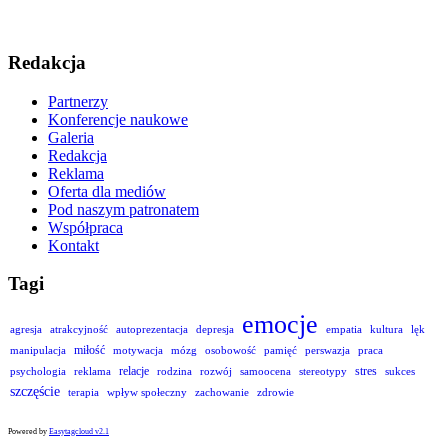
Redakcja
Partnerzy
Konferencje naukowe
Galeria
Redakcja
Reklama
Oferta dla mediów
Pod naszym patronatem
Współpraca
Kontakt
Tagi
emocje
agresja
atrakcyjność
autoprezentacja
depresja
empatia
kultura
lęk
miłość
manipulacja
motywacja
mózg
osobowość
pamięć
perswazja
praca
relacje
stres
psychologia
reklama
rodzina
rozwój
samoocena
stereotypy
sukces
szczęście
terapia
wpływ społeczny
zachowanie
zdrowie
Powered by
Easytagcloud v2.1