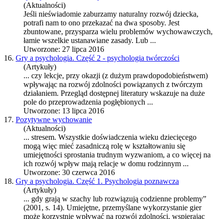
(Aktualności)
Jeśli nieświadomie zaburzamy naturalny
rozwój
dziecka,
potrafi nam to ono przekazać na dwa sposoby. Jest
zbuntowane, przysparza wielu problemów wychowawczych,
łamie wszelkie ustanawiane zasady. Lub ...
Utworzone: 27 lipca 2016
16.
Gry a psychologia. Część 2 - psychologia twórczości
(Artykuły)
... czy lekcje, przy okazji (z dużym prawdopodobieństwem)
wpływając na
rozwój
zdolności powiązanych z twórczym
działaniem. Przegląd dostępnej literatury wskazuje na duże
pole do przeprowadzenia pogłębionych ...
Utworzone: 13 lipca 2016
17.
Pozytywne wychowanie
(Aktualności)
... stresem. Wszystkie doświadczenia wieku dziecięcego
mogą więc mieć zasadniczą rolę w kształtowaniu się
umiejętności sprostania trudnym wyzwaniom, a co więcej na
ich
rozwój
wpływ mają relacje w domu rodzinnym ...
Utworzone: 30 czerwca 2016
18.
Gry a psychologia. Część 1. Psychologia poznawcza
(Artykuły)
... gdy grają w szachy lub rozwiązują codzienne problemy”
(2001, s. 14). Umiejętne, przemyślane wykorzystanie gier
może korzystnie wpływać na
rozwój
zdolności, wspierając