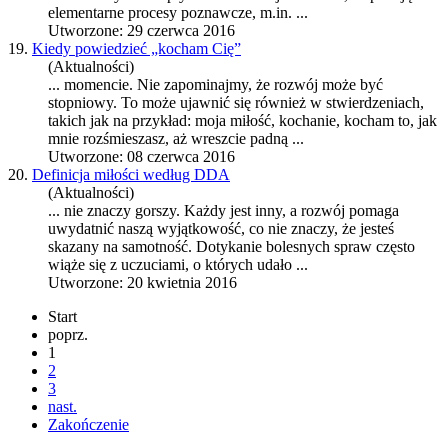
elementarne procesy poznawcze, m.in. ...
Utworzone: 29 czerwca 2016
19.
Kiedy powiedzieć „kocham Cię”
(Aktualności)
... momencie. Nie zapominajmy, że
rozwój
może być
stopniowy. To może ujawnić się również w stwierdzeniach,
takich jak na przykład: moja miłość, kochanie, kocham to, jak
mnie rozśmieszasz, aż wreszcie padną ...
Utworzone: 08 czerwca 2016
20.
Definicja miłości według DDA
(Aktualności)
... nie znaczy gorszy. Każdy jest inny, a
rozwój
pomaga
uwydatnić naszą wyjątkowość, co nie znaczy, że jesteś
skazany na samotność. Dotykanie bolesnych spraw często
wiąże się z uczuciami, o których udało ...
Utworzone: 20 kwietnia 2016
Start
poprz.
1
2
3
nast.
Zakończenie