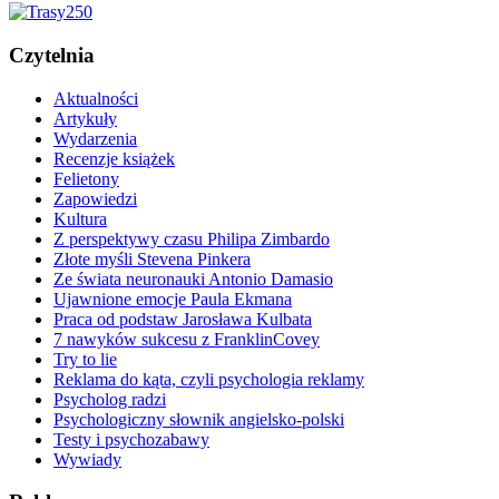
Czytelnia
Aktualności
Artykuły
Wydarzenia
Recenzje książek
Felietony
Zapowiedzi
Kultura
Z perspektywy czasu Philipa Zimbardo
Złote myśli Stevena Pinkera
Ze świata neuronauki Antonio Damasio
Ujawnione emocje Paula Ekmana
Praca od podstaw Jarosława Kulbata
7 nawyków sukcesu z FranklinCovey
Try to lie
Reklama do kąta, czyli psychologia reklamy
Psycholog radzi
Psychologiczny słownik angielsko-polski
Testy i psychozabawy
Wywiady