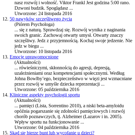
nasz
rozwój
i wolność. Viktor Frankl Jest godzina 5:00 rano.
Dzwoni budzik. Spoglądasz ...
Utworzone: 24 listopada 2016
12.
50 nawyków szczęśliwego życia
(Piórem Psychologa)
... się z naturą. Sprawdzaj się.
Rozwój
wynika z naginania
swoich granic. Zachowaj otwarty umysł. Otwarty znaczy
szczęśliwy. Jedz z przyjemnością. Kochaj swoje jedzenie. Nie
jedz w biegu ...
Utworzone: 10 listopada 2016
13.
Emocje uprawomocnione
(Aktualności)
... rówieśniczymi, skłonnością do agresji, depresją,
uzależnieniami oraz kompetencjami społecznymi. Według
Johna Bowlby’ego, bezpieczeństwo w więzi jest wzmacniane
przez
rozwój
w umyśle dziecka reprezentacji ...
Utworzone: 05 października 2016
14.
Kliniczne aspekty psychologii sportu
(Aktualności)
... pamięci (Lista, Sorrentino 2010), a niski beta-amyloidu
opóźnia pogarszanie się zdolności pamięciowych i
rozwój
chorób poznawczych, tj. Alzheimer (Lazarov i in. 2005).
Wpływ sportu na funkcjonowanie ...
Utworzone: 04 października 2016
15.
Skąd się bierze bunt lub wycofanie u dzieci?