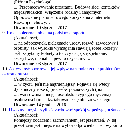
(Piórem Psychologa)
... Przepracowywanie programu. Budowa sieci kontaktów
międzyludzkich. Włączenie rodziny i znajomych.
Opracowanie planu zdrowego korzystania z Internetu.
Rozwój
duchowy. ...
Utworzone: 19 stycznia 2017
9.
Role społeczne kobiet na podstawie raportu
(Aktualności)
... na odpoczynek, pielęgnację urody,
rozwój
zawodowy i
osobisty. Jak wysokie wymagania stawiają sobie kobiety?
Jeśli zapytamy kobiety o to, czy czują się spełnione,
szczęśliwe, niemal na pewno uzyskamy ...
Utworzone: 03 stycznia 2017
10.
Aktywność sportowa i jej wpływ na zmniejszenie problemów
okresu dorastania
(Aktualności)
... w życiu, jeśli nie najtrudniejszy. Pojawia się wtedy
dynamiczny
rozwój
procesów poznawczych (m.in.
zaawansowana umiejętność abstrakcyjnego myślenia),
osobowości (m.in. kształtowanie się obrazu własnego ...
Utworzone: 14 grudnia 2016
11.
Uważny umysł, czyli jak zachować spokój w pędzącym świecie
(Aktualności)
Pomiędzy bodźcem i zachowaniem jest przestrzeń. W tej
przestrzeni jest miejsce na wybór odpowiedzi. Ten wybór to