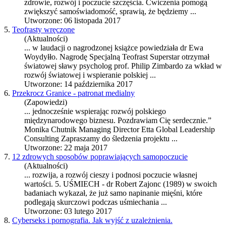
zdrowie,
rozwój
i poczucie szczęścia. Ćwiczenia pomogą
zwiększyć samoświadomość, sprawią, że będziemy ...
Utworzone: 06 listopada 2017
5.
Teofrasty wręczone
(Aktualności)
... w laudacji o nagrodzonej książce powiedziała dr Ewa
Woydyłło. Nagrodę Specjalną Teofrast Superstar otrzymał
światowej sławy psycholog prof. Philip Zimbardo za wkład w
rozwój
światowej i wspieranie polskiej ...
Utworzone: 14 października 2017
6.
Przekrocz Granice - patronat medialny
(Zapowiedzi)
... jednocześnie wspierając
rozwój
polskiego
międzynarodowego biznesu. Pozdrawiam Cię serdecznie.”
Monika Chutnik Managing Director Etta Global Leadership
Consulting Zapraszamy do śledzenia projektu ...
Utworzone: 22 maja 2017
7.
12 zdrowych sposobów poprawiających samopoczucie
(Aktualności)
... rozwija, a
rozwój
cieszy i podnosi poczucie własnej
wartości. 5. UŚMIECH - dr Robert Zajonc (1989) w swoich
badaniach wykazał, że już samo napinanie mięśni, które
podlegają skurczowi podczas uśmiechania ...
Utworzone: 03 lutego 2017
8.
Cyberseks i pornografia. Jak wyjść z uzależnienia.