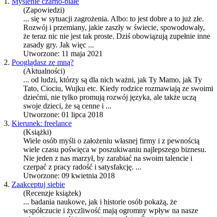
1.
Myślenie czarno-białe
(Zapowiedzi)
... się w sytuacji zagrożenia. Albo: to jest dobre a to już złe.
Rozwój
i przemiany, jakie zaszły w świecie, spowodowały,
że teraz nic nie jest tak proste. Dziś obowiązują zupełnie inne
zasady gry. Jak więc ...
Utworzone: 11 maja 2021
2.
Pooglądasz ze mną?
(Aktualności)
... od ludzi, którzy są dla nich ważni, jak Ty Mamo, jak Ty
Tato, Ciociu, Wujku etc. Kiedy rodzice rozmawiają ze swoimi
dziećmi, nie tylko promują
rozwój
języka, ale także uczą
swoje dzieci, że są cenne i ...
Utworzone: 01 lipca 2018
3.
Kierunek: freelance
(Książki)
Wiele osób myśli o założeniu własnej firmy i z pewnością
wiele czasu poświęca w poszukiwaniu najlepszego biznesu.
Nie jeden z nas marzył, by zarabiać na swoim talencie i
czerpać z pracy radość i satysfakcję. ...
Utworzone: 09 kwietnia 2018
4.
Zaakceptuj siebie
(Recenzje książek)
... badania naukowe, jak i historie osób pokażą, że
współczucie i życzliwość mają ogromny wpływ na nasze