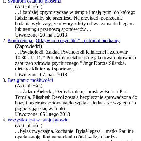
1.
Syndrom ostatniej piosenki
(Aktualności)
... i bardziej optymistyczne w tempie i mają rytm, do którego
ludzie mogliby się przenieść. Na przykład, poprzednie
badania wykazały, że utwory z listy odtwarzania do biegania
lub treningu przenoszą
sport
owców ...
Utworzone: 20 maja 2018
2.
Konferencja „Odżywiona psychika” - patronat medialny
(Zapowiedzi)
... Psychologii, Zakład Psychologii Klinicznej i Zdrowia/
10.30 - 11.15 “ Problemy metaboliczne jako uwarunkowania
zaburzeń zdrowia psychicznego ” /mgr Dorota Silarska,
dietetyk kliniczny i
sport
owy, ...
Utworzone: 07 maja 2018
3.
Bez granic możliwości
(Aktualności)
... - Adam Bielecki, Denis Urubko, Jarosław Botor i Piotr
Tomala. Elisabeth Revol została bezpiecznie sprowadzona do
bazy i przetran
sport
owana do szpitala. Jednak ze względu na
pogarszające się warunki ...
Utworzone: 05 lutego 2018
4.
Wszystko jest w twojej głowie
(Aktualności)
... byłaś zwyczajna, kochanie. Byłaś lepsza – matka Pauline
oparła swoją dłoń na ramieniu córki. – Była bardzo