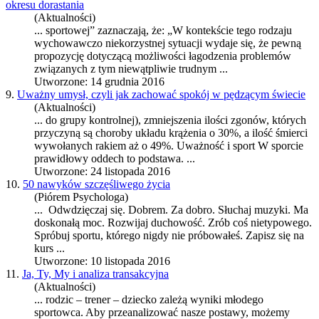
okresu dorastania
(Aktualności)
...
sport
owej” zaznaczają, że: „W kontekście tego rodzaju
wychowawczo niekorzystnej sytuacji wydaje się, że pewną
propozycję dotyczącą możliwości łagodzenia problemów
związanych z tym niewątpliwie trudnym ...
Utworzone: 14 grudnia 2016
9.
Uważny umysł, czyli jak zachować spokój w pędzącym świecie
(Aktualności)
... do grupy kontrolnej), zmniejszenia ilości zgonów, których
przyczyną są choroby układu krążenia o 30%, a ilość śmierci
wywołanych rakiem aż o 49%. Uważność i
sport
W sporcie
prawidłowy oddech to podstawa. ...
Utworzone: 24 listopada 2016
10.
50 nawyków szczęśliwego życia
(Piórem Psychologa)
... Odwdzięczaj się. Dobrem. Za dobro. Słuchaj muzyki. Ma
doskonałą moc. Rozwijaj duchowość. Zrób coś nietypowego.
Spróbuj
sport
u, którego nigdy nie próbowałeś. Zapisz się na
kurs ...
Utworzone: 10 listopada 2016
11.
Ja, Ty, My i analiza transakcyjna
(Aktualności)
... rodzic – trener – dziecko zależą wyniki młodego
sport
owca. Aby przeanalizować nasze postawy, możemy