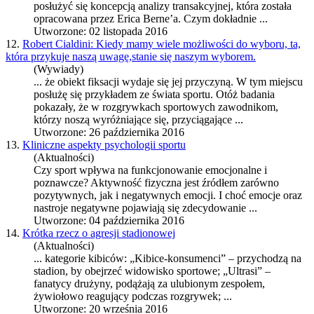
posłużyć się koncepcją analizy transakcyjnej, która została
opracowana przez Erica Berne’a. Czym dokładnie ...
Utworzone: 02 listopada 2016
12.
Robert Cialdini: Kiedy mamy wiele możliwości do wyboru, ta,
która przykuje naszą uwagę,stanie się naszym wyborem.
(Wywiady)
... że obiekt fiksacji wydaje się jej przyczyną. W tym miejscu
posłużę się przykładem ze świata
sport
u. Otóż badania
pokazały, że w rozgrywkach
sport
owych zawodnikom,
którzy noszą wyróżniające się, przyciągające ...
Utworzone: 26 października 2016
13.
Kliniczne aspekty psychologii sportu
(Aktualności)
Czy
sport
wpływa na funkcjonowanie emocjonalne i
poznawcze? Aktywność fizyczna jest źródłem zarówno
pozytywnych, jak i negatywnych emocji. I choć emocje oraz
nastroje negatywne pojawiają się zdecydowanie ...
Utworzone: 04 października 2016
14.
Krótka rzecz o agresji stadionowej
(Aktualności)
... kategorie kibiców: „Kibice-konsumenci” – przychodzą na
stadion, by obejrzeć widowisko
sport
owe; „Ultrasi” –
fanatycy drużyny, podążają za ulubionym zespołem,
żywiołowo reagujący podczas rozgrywek; ...
Utworzone: 20 września 2016