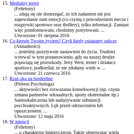
15.
Medialny terror
(Felietony)
... zdają się nie dostrzegać, że ich zadaniem nie jest
zapewnianie nam emocji (co czynią z powodzeniem mecze i
rozgrywki
sport
owe oraz thrillery), tylko informacji. Zamiast
więc poinformowani, chodzimy poirytowani. ...
Utworzone: 01 sierpnia 2016
16.
Co kieruje Twoim życiem? Czyli kiedy osiągamy sukces
(Aktualności)
... jesteśmy pozytywnie nastawieni do życia. Trudniej
wytrwać w tym postanowieniu, gdy na naszej drodze
pojawiają się przeszkody. Jerry West, trener i działacz
sport
owy, podkreślał, że nie zdołamy wiele w ...
Utworzone: 21 czerwca 2016
17.
Rzut oka na borderline
(Piórem Psychologa)
... aktywności bez rozważania konsekwencji (np. częsta
zmiana partnerów seksualnych,
sport
y ekstremalne itp.)
Samookaleczenia lub nadużywanie substancji
psychoaktywnych. Lęk przed odrzuceniem lub
opuszczeniem. ...
Utworzone: 12 maja 2016
18.
W intencji
(Felietony)
... o charakterze historycznym. Także obserwując wielu