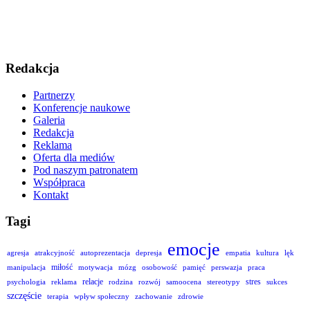
Redakcja
Partnerzy
Konferencje naukowe
Galeria
Redakcja
Reklama
Oferta dla mediów
Pod naszym patronatem
Współpraca
Kontakt
Tagi
emocje
agresja
atrakcyjność
autoprezentacja
depresja
empatia
kultura
lęk
miłość
manipulacja
motywacja
mózg
osobowość
pamięć
perswazja
praca
relacje
stres
psychologia
reklama
rodzina
rozwój
samoocena
stereotypy
sukces
szczęście
terapia
wpływ społeczny
zachowanie
zdrowie