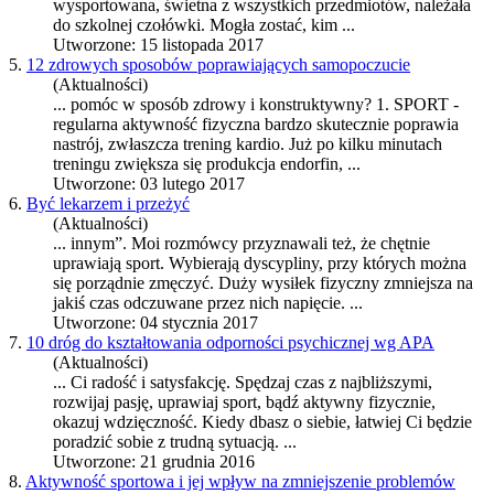
wy
sport
owana, świetna z wszystkich przedmiotów, należała
do szkolnej czołówki. Mogła zostać, kim ...
Utworzone: 15 listopada 2017
5.
12 zdrowych sposobów poprawiających samopoczucie
(Aktualności)
... pomóc w sposób zdrowy i konstruktywny? 1.
SPORT
-
regularna aktywność fizyczna bardzo skutecznie poprawia
nastrój, zwłaszcza trening kardio. Już po kilku minutach
treningu zwiększa się produkcja endorfin, ...
Utworzone: 03 lutego 2017
6.
Być lekarzem i przeżyć
(Aktualności)
... innym”. Moi rozmówcy przyznawali też, że chętnie
uprawiają
sport
. Wybierają dyscypliny, przy których można
się porządnie zmęczyć. Duży wysiłek fizyczny zmniejsza na
jakiś czas odczuwane przez nich napięcie. ...
Utworzone: 04 stycznia 2017
7.
10 dróg do kształtowania odporności psychicznej wg APA
(Aktualności)
... Ci radość i satysfakcję. Spędzaj czas z najbliższymi,
rozwijaj pasję, uprawiaj
sport
, bądź aktywny fizycznie,
okazuj wdzięczność. Kiedy dbasz o siebie, łatwiej Ci będzie
poradzić sobie z trudną sytuacją. ...
Utworzone: 21 grudnia 2016
8.
Aktywność sportowa i jej wpływ na zmniejszenie problemów