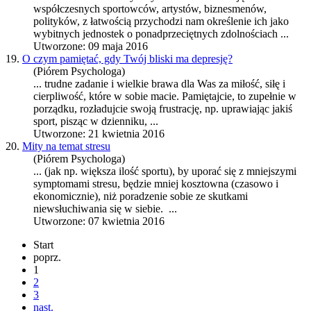
współczesnych
sport
owców, artystów, biznesmenów,
polityków, z łatwością przychodzi nam określenie ich jako
wybitnych jednostek o ponadprzeciętnych zdolnościach ...
Utworzone: 09 maja 2016
19.
O czym pamiętać, gdy Twój bliski ma depresję?
(Piórem Psychologa)
... trudne zadanie i wielkie brawa dla Was za miłość, siłę i
cierpliwość, które w sobie macie. Pamiętajcie, to zupełnie w
porządku, rozładujcie swoją frustrację, np. uprawiając jakiś
sport
, pisząc w dzienniku, ...
Utworzone: 21 kwietnia 2016
20.
Mity na temat stresu
(Piórem Psychologa)
... (jak np. większa ilość
sport
u), by uporać się z mniejszymi
symptomami stresu, będzie mniej kosztowna (czasowo i
ekonomicznie), niż poradzenie sobie ze skutkami
niewsłuchiwania się w siebie. ...
Utworzone: 07 kwietnia 2016
Start
poprz.
1
2
3
nast.