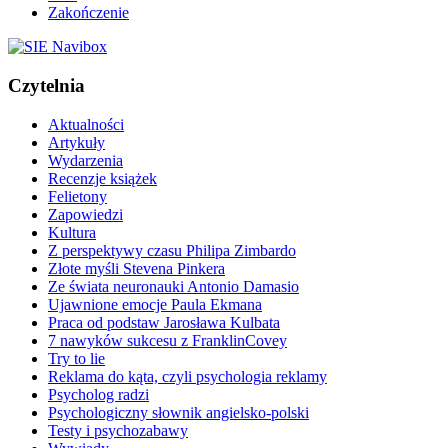
Zakończenie
Czytelnia
Aktualności
Artykuły
Wydarzenia
Recenzje książek
Felietony
Zapowiedzi
Kultura
Z perspektywy czasu Philipa Zimbardo
Złote myśli Stevena Pinkera
Ze świata neuronauki Antonio Damasio
Ujawnione emocje Paula Ekmana
Praca od podstaw Jarosława Kulbata
7 nawyków sukcesu z FranklinCovey
Try to lie
Reklama do kąta, czyli psychologia reklamy
Psycholog radzi
Psychologiczny słownik angielsko-polski
Testy i psychozabawy