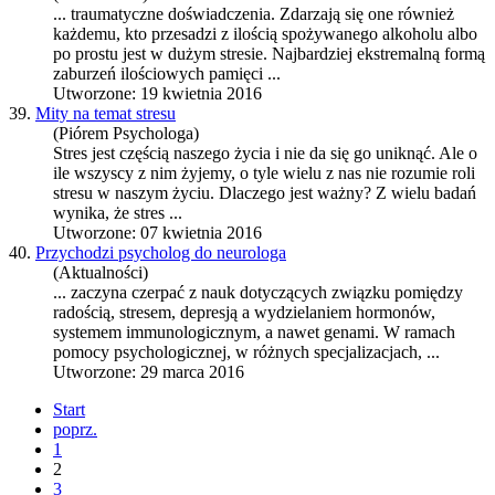
... traumatyczne doświadczenia. Zdarzają się one również
każdemu, kto przesadzi z ilością spożywanego alkoholu albo
po prostu jest w dużym
stres
ie. Najbardziej ekstremalną formą
zaburzeń ilościowych pamięci ...
Utworzone: 19 kwietnia 2016
39.
Mity na temat stresu
(Piórem Psychologa)
Stres
jest częścią naszego życia i nie da się go uniknąć. Ale o
ile wszyscy z nim żyjemy, o tyle wielu z nas nie rozumie roli
stres
u w naszym życiu. Dlaczego jest ważny? Z wielu badań
wynika, że
stres
...
Utworzone: 07 kwietnia 2016
40.
Przychodzi psycholog do neurologa
(Aktualności)
... zaczyna czerpać z nauk dotyczących związku pomiędzy
radością,
stres
em, depresją a wydzielaniem hormonów,
systemem immunologicznym, a nawet genami. W ramach
pomocy psychologicznej, w różnych specjalizacjach, ...
Utworzone: 29 marca 2016
Start
poprz.
1
2
3