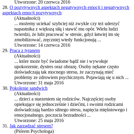
Utworzone: 20 czerwca 2016
28.
O pozytywnych aspektach negatywnych emocji i negatywnych
aspektach emocji pozytywnych
(Aktualności)
... możemy uciekać szybciej niż zwykle czy też uderzyć
napastnika z większą siłą i stawić mu opór. Wielu ludzi
twierdzi, że lubi pracować w
stres
ie, gdyż łatwiej im się
zmobilizować, zręczniej wtedy funkcjonują ...
Utworzone: 14 czerwca 2016
29.
Praca z tyranem
(Aktualności)
... które może być świadome bądź nie i wywołuje
upokorzenie, dy
stres
oraz obrazę. Osoby nękane często
doświadczają tak mocnego
stres
u, że zaczynają mieć
problemy ze zdrowiem psychicznym. Pojawiają się u nich ...
Utworzone: 31 maja 2016
30.
Pokolenie sandwich
(Aktualności)
... dzieci a starzeniem się rodziców. Najczęściej osoby
opiekujące się jednocześnie i dziećmi, i swoimi rodzicami
doświadczają bardzo silnego
stres
u, napięcia mięśniowego i
emocjonalnego, poczucia bezradności ...
Utworzone: 25 maja 2016
31.
Jak zarządzać stresem?
(Piórem Psychologa)