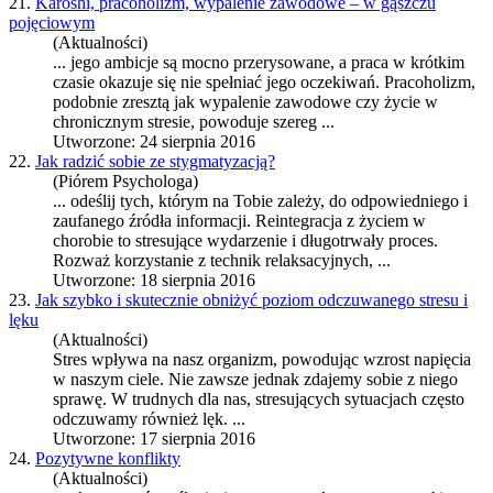
21.
Karoshi, pracoholizm, wypalenie zawodowe – w gąszczu
pojęciowym
(Aktualności)
... jego ambicje są mocno przerysowane, a praca w krótkim
czasie okazuje się nie spełniać jego oczekiwań. Pracoholizm,
podobnie zresztą jak wypalenie zawodowe czy życie w
chronicznym
stres
ie, powoduje szereg ...
Utworzone: 24 sierpnia 2016
22.
Jak radzić sobie ze stygmatyzacją?
(Piórem Psychologa)
... odeślij tych, którym na Tobie zależy, do odpowiedniego i
zaufanego źródła informacji. Reintegracja z życiem w
chorobie to
stres
ujące wydarzenie i długotrwały proces.
Rozważ korzystanie z technik relaksacyjnych, ...
Utworzone: 18 sierpnia 2016
23.
Jak szybko i skutecznie obniżyć poziom odczuwanego stresu i
lęku
(Aktualności)
Stres
wpływa na nasz organizm, powodując wzrost napięcia
w naszym ciele. Nie zawsze jednak zdajemy sobie z niego
sprawę. W trudnych dla nas,
stres
ujących sytuacjach często
odczuwamy również lęk. ...
Utworzone: 17 sierpnia 2016
24.
Pozytywne konflikty
(Aktualności)