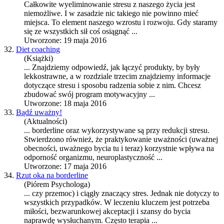
Całkowite wyeliminowanie
stres
u z naszego życia jest
niemożliwe. I w zasadzie nic takiego nie powinno mieć
miejsca. To element naszego wzrostu i rozwoju. Gdy staramy
się ze wszystkich sił coś osiągnąć ...
Utworzone: 19 maja 2016
32.
Diet coaching
(Książki)
... Znajdziemy odpowiedź, jak łączyć produkty, by były
lekkostrawne, a w rozdziale trzecim znajdziemy informacje
dotyczące
stres
u i sposobu radzenia sobie z nim. Chcesz
zbudować swój program motywacyjny ...
Utworzone: 18 maja 2016
33.
Bądź uważny!
(Aktualności)
... borderline oraz wykorzystywane są przy redukcji
stres
u.
Stwierdzono również, że praktykowanie uważności (uważnej
obecności, uważnego bycia tu i teraz) korzystnie wpływa na
odporność organizmu, neuroplastyczność ...
Utworzone: 17 maja 2016
34.
Rzut oka na borderline
(Piórem Psychologa)
... czy przemoc) i ciągły znaczący
stres
. Jednak nie dotyczy to
wszystkich przypadków. W leczeniu kluczem jest potrzeba
miłości, bezwarunkowej akceptacji i szansy do bycia
naprawdę wysłuchanym. Często terapia ...