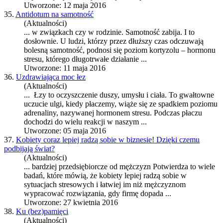
Utworzone: 12 maja 2016
35.
Antidotum na samotność
(Aktualności)
... w związkach czy w rodzinie. Samotność zabija. I to
dosłownie. U ludzi, którzy przez dłuższy czas odczuwają
bolesną samotność, podnosi się poziom kortyzolu – hormonu
stres
u, którego długotrwałe działanie ...
Utworzone: 11 maja 2016
36.
Uzdrawiająca moc łez
(Aktualności)
... Łzy to oczyszczenie duszy, umysłu i ciała. To gwałtowne
uczucie ulgi, kiedy płaczemy, wiąże się ze spadkiem poziomu
adrenaliny, nazywanej hormonem
stres
u. Podczas płaczu
dochodzi do wielu reakcji w naszym ...
Utworzone: 05 maja 2016
37.
Kobiety coraz lepiej radzą sobie w biznesie! Dzięki czemu
podbijają świat?
(Aktualności)
... bardziej przedsiębiorcze od mężczyzn Potwierdza to wiele
badań, które mówią, że kobiety lepiej radzą sobie w
sytuacjach
stres
owych i łatwiej im niż mężczyznom
wypracować rozwiązania, gdy firmę dopada ...
Utworzone: 27 kwietnia 2016
38.
Ku (bez)pamięci
(Aktualności)