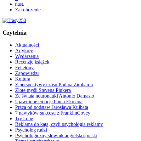
nast.
Zakończenie
Czytelnia
Aktualności
Artykuły
Wydarzenia
Recenzje książek
Felietony
Zapowiedzi
Kultura
Z perspektywy czasu Philipa Zimbardo
Złote myśli Stevena Pinkera
Ze świata neuronauki Antonio Damasio
Ujawnione emocje Paula Ekmana
Praca od podstaw Jarosława Kulbata
7 nawyków sukcesu z FranklinCovey
Try to lie
Reklama do kąta, czyli psychologia reklamy
Psycholog radzi
Psychologiczny słownik angielsko-polski