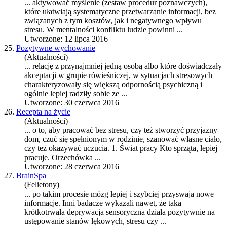
... aktywować myślenie (zestaw procedur poznawczych),
które ułatwiają systematyczne przetwarzanie informacji, bez
związanych z tym kosztów, jak i negatywnego wpływu
stres
u. W mentalności konfliktu ludzie powinni ...
Utworzone: 12 lipca 2016
25.
Pozytywne wychowanie
(Aktualności)
... relację z przynajmniej jedną osobą albo które doświadczały
akceptacji w grupie rówieśniczej, w sytuacjach
stres
owych
charakteryzowały się większą odpornością psychiczną i
ogólnie lepiej radziły sobie ze ...
Utworzone: 30 czerwca 2016
26.
Recepta na życie
(Aktualności)
... o to, aby pracować bez
stres
u, czy też stworzyć przyjazny
dom, czuć się spełnionym w rodzinie, szanować własne ciało,
czy też okazywać uczucia. 1. Świat pracy Kto sprząta, lepiej
pracuje. Orzechówka ...
Utworzone: 28 czerwca 2016
27.
BrainSpa
(Felietony)
... po takim procesie mózg lepiej i szybciej przyswaja nowe
informacje. Inni badacze wykazali nawet, że taka
krótkotrwała deprywacja sensoryczna działa pozytywnie na
ustępowanie stanów lękowych,
stres
u czy ...