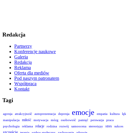
Redakcja
Partnerzy
Konferencje naukowe
Galeria
Redakcja
Reklama
Oferta dla mediów
Pod naszym patronatem
Współpraca
Kontakt
Tagi
emocje
agresja
atrakcyjność
autoprezentacja
depresja
empatia
kultura
lęk
miłość
manipulacja
motywacja
mózg
osobowość
pamięć
perswazja
praca
relacje
stres
psychologia
reklama
rodzina
rozwój
samoocena
stereotypy
sukces
szczęście
terapia
wpływ społeczny
zachowanie
zdrowie