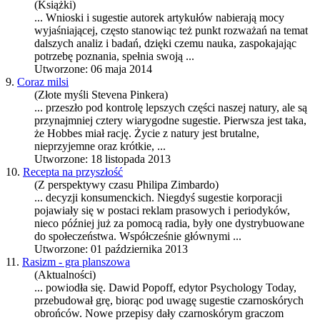
(Książki)
... Wnioski i
sugestie
autorek artykułów nabierają mocy
wyjaśniającej, często stanowiąc też punkt rozważań na temat
dalszych analiz i badań, dzięki czemu nauka, zaspokajając
potrzebę poznania, spełnia swoją ...
Utworzone: 06 maja 2014
9.
Coraz milsi
(Złote myśli Stevena Pinkera)
... przeszło pod kontrolę lepszych części naszej natury, ale są
przynajmniej cztery wiarygodne
sugestie
. Pierwsza jest taka,
że Hobbes miał rację. Życie z natury jest brutalne,
nieprzyjemne oraz krótkie, ...
Utworzone: 18 listopada 2013
10.
Recepta na przyszłość
(Z perspektywy czasu Philipa Zimbardo)
... decyzji konsumenckich. Niegdyś
sugestie
korporacji
pojawiały się w postaci reklam prasowych i periodyków,
nieco później już za pomocą radia, były one dystrybuowane
do społeczeństwa. Współcześnie głównymi ...
Utworzone: 01 października 2013
11.
Rasizm - gra planszowa
(Aktualności)
... powiodła się. Dawid Popoff, edytor Psychology Today,
przebudował grę, biorąc pod uwagę
sugestie
czarnoskórych
obrońców. Nowe przepisy dały czarnoskórym graczom