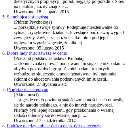
dietetycznych propozycji i porad. Sięgając po poradnik Stres
na detoksie, każdy znajdzie ...
Utworzone: 18 listopada 2015
5.
Samobójca jest egoistą
(Piórem Psychologa)
... porządkuje swoje sprawy. Podejmuje nieadekwatne do
sytuacji, ryzykowne działania. Przestaje dbać o swój wygląd
zewnętrzny. Zwiększa spożycie alkoholu i pod jego
wpływem wyraża
sugestie
, że nikt jej ...
Utworzone: 05 lutego 2015
6.
Dobre rady (nie) zawsze w cenie
(Praca od podstaw Jarosława Kulbata)
... skłonni zaakceptować podsuwane im
sugestie
niż badani z
obydwu pozostałych grup. Z kolei badani, u których
wzbudzono skutecznie emocje negatywne, byli najmniej
skłonni do akceptowania podsuwanych im sugestii. ...
Utworzone: 27 stycznia 2015
7.
(Nie)stałość stereotypu
(Aktualności)
...
sugestie
co do poziomu stałości-zmienności cech odnosiły
się do narodu polskiego, a nie do innych narodowości.
Niemcy byli lepiej oceniani, gdy przekonania o własnej
stałości odnosiły się do własnej nacji, ...
Utworzone: 17 października 2014
8.
Podróże między kobiecością a męskością – recenzja