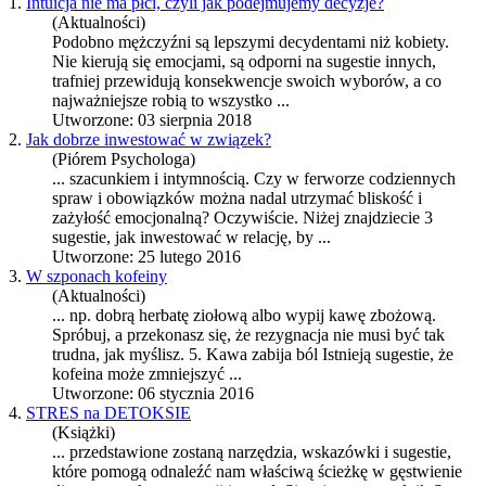
1.
Intuicja nie ma płci, czyli jak podejmujemy decyzje?
(Aktualności)
Podobno mężczyźni są lepszymi decydentami niż kobiety.
Nie kierują się emocjami, są odporni na
sugestie
innych,
trafniej przewidują konsekwencje swoich wyborów, a co
najważniejsze robią to wszystko ...
Utworzone: 03 sierpnia 2018
2.
Jak dobrze inwestować w związek?
(Piórem Psychologa)
... szacunkiem i intymnością. Czy w ferworze codziennych
spraw i obowiązków można nadal utrzymać bliskość i
zażyłość emocjonalną? Oczywiście. Niżej znajdziecie 3
sugestie
, jak inwestować w relację, by ...
Utworzone: 25 lutego 2016
3.
W szponach kofeiny
(Aktualności)
... np. dobrą herbatę ziołową albo wypij kawę zbożową.
Spróbuj, a przekonasz się, że rezygnacja nie musi być tak
trudna, jak myślisz. 5. Kawa zabija ból Istnieją
sugestie
, że
kofeina może zmniejszyć ...
Utworzone: 06 stycznia 2016
4.
STRES na DETOKSIE
(Książki)
... przedstawione zostaną narzędzia, wskazówki i
sugestie
,
które pomogą odnaleźć nam właściwą ścieżkę w gęstwienie