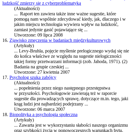
ludzkość zmierzy się z cyberproblematyką
(Aktualności)
... Raport ten zawiera także inne ważne
sugestie
, które
pomogą nam wspólnie zdecydować kiedy, jak, dlaczego i w
jakim miejscu technologia wywiera wpływ na ludzkość,
zamiast jedynie gasić pojawiające się ...
Utworzone: 09 lipca 2008
16.
Zjawisko zmęczenia w badaniach międzykulturowych
(Artykuły)
... Levy-Bruhla, pojęcie myślenie prelogicznego wydaj się nie
do końca właściwe ze względu na
sugestie
nielogiczności
takiej formy przetwarzani informacji (zob. Jahoda, 1971). (2)
Badania na grupie czeskiej ...
Utworzone: 27 kwietnia 2007
17.
Psycholog szuka zabójcy
(Aktualności)
... popełnienia przez niego następnego przestępstwa
w przyszłości. Psychologowie zawierają też w raporcie
sugestie
dla prowadzących sprawę, dotyczące m.in. tego, jaki
krąg ludzi jest najbardziej podejrzany ...
Utworzone: 06 marca 2007
18.
Biopolityka a psychologia społeczna
(Artykuły)
... Zawarta jest w wykorzystaniu słabości naszego organizmu
oraz szybkości życia w ponowoczesnych warunkach bytu.