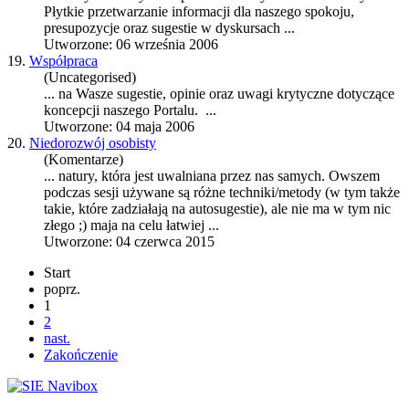
Płytkie przetwarzanie informacji dla naszego spokoju,
presupozycje oraz
sugestie
w dyskursach ...
Utworzone: 06 września 2006
19.
Współpraca
(Uncategorised)
... na Wasze
sugestie
, opinie oraz uwagi krytyczne dotyczące
koncepcji naszego Portalu. ...
Utworzone: 04 maja 2006
20.
Niedorozwój osobisty
(Komentarze)
... natury, która jest uwalniana przez nas samych. Owszem
podczas sesji używane są różne techniki/metody (w tym także
takie, które zadziałają na auto
sugestie
), ale nie ma w tym nic
złego ;) maja na celu łatwiej ...
Utworzone: 04 czerwca 2015
Start
poprz.
1
2
nast.
Zakończenie