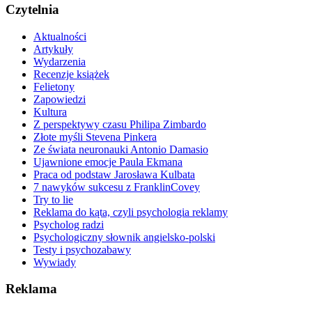
Czytelnia
Aktualności
Artykuły
Wydarzenia
Recenzje książek
Felietony
Zapowiedzi
Kultura
Z perspektywy czasu Philipa Zimbardo
Złote myśli Stevena Pinkera
Ze świata neuronauki Antonio Damasio
Ujawnione emocje Paula Ekmana
Praca od podstaw Jarosława Kulbata
7 nawyków sukcesu z FranklinCovey
Try to lie
Reklama do kąta, czyli psychologia reklamy
Psycholog radzi
Psychologiczny słownik angielsko-polski
Testy i psychozabawy
Wywiady
Reklama