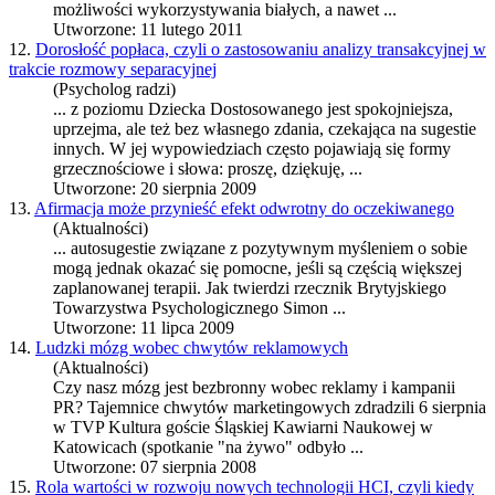
możliwości wykorzystywania białych, a nawet ...
Utworzone: 11 lutego 2011
12.
Dorosłość popłaca, czyli o zastosowaniu analizy transakcyjnej w
trakcie rozmowy separacyjnej
(Psycholog radzi)
... z poziomu Dziecka Dostosowanego jest spokojniejsza,
uprzejma, ale też bez własnego zdania, czekająca na
sugestie
innych. W jej wypowiedziach często pojawiają się formy
grzecznościowe i słowa: proszę, dziękuję, ...
Utworzone: 20 sierpnia 2009
13.
Afirmacja może przynieść efekt odwrotny do oczekiwanego
(Aktualności)
... auto
sugestie
związane z pozytywnym myśleniem o sobie
mogą jednak okazać się pomocne, jeśli są częścią większej
zaplanowanej terapii. Jak twierdzi rzecznik Brytyjskiego
Towarzystwa Psychologicznego Simon ...
Utworzone: 11 lipca 2009
14.
Ludzki mózg wobec chwytów reklamowych
(Aktualności)
Czy nasz mózg jest bezbronny wobec reklamy i kampanii
PR? Tajemnice chwytów marketingowych zdradzili 6 sierpnia
w TVP Kultura goście Śląskiej Kawiarni Naukowej w
Katowicach (spotkanie "na żywo" odbyło ...
Utworzone: 07 sierpnia 2008
15.
Rola wartości w rozwoju nowych technologii HCI, czyli kiedy