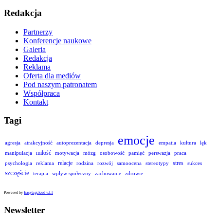
Redakcja
Partnerzy
Konferencje naukowe
Galeria
Redakcja
Reklama
Oferta dla mediów
Pod naszym patronatem
Współpraca
Kontakt
Tagi
emocje
agresja
atrakcyjność
autoprezentacja
depresja
empatia
kultura
lęk
miłość
manipulacja
motywacja
mózg
osobowość
pamięć
perswazja
praca
relacje
stres
psychologia
reklama
rodzina
rozwój
samoocena
stereotypy
sukces
szczęście
terapia
wpływ społeczny
zachowanie
zdrowie
Powered by
Easytagcloud v2.1
Newsletter