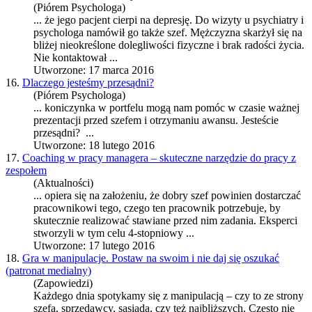
(Piórem Psychologa)
... że jego pacjent cierpi na depresję. Do wizyty u psychiatry i
psychologa namówił go także
szef
. Mężczyzna skarżył się na
bliżej nieokreślone dolegliwości fizyczne i brak radości życia.
Nie kontaktował ...
Utworzone: 17 marca 2016
16.
Dlaczego jesteśmy przesądni?
(Piórem Psychologa)
... koniczynka w portfelu mogą nam pomóc w czasie ważnej
prezentacji przed
szef
em i otrzymaniu awansu. Jesteście
przesądni? ...
Utworzone: 18 lutego 2016
17.
Coaching w pracy managera – skuteczne narzędzie do pracy z
zespołem
(Aktualności)
... opiera się na założeniu, że dobry
szef
powinien dostarczać
pracownikowi tego, czego ten pracownik potrzebuje, by
skutecznie realizować stawiane przed nim zadania. Eksperci
stworzyli w tym celu 4-stopniowy ...
Utworzone: 17 lutego 2016
18.
Gra w manipulacje. Postaw na swoim i nie daj się oszukać
(patronat medialny)
(Zapowiedzi)
Każdego dnia spotykamy się z manipulacją – czy to ze strony
szef
a, sprzedawcy, sąsiada, czy też najbliższych. Często nie