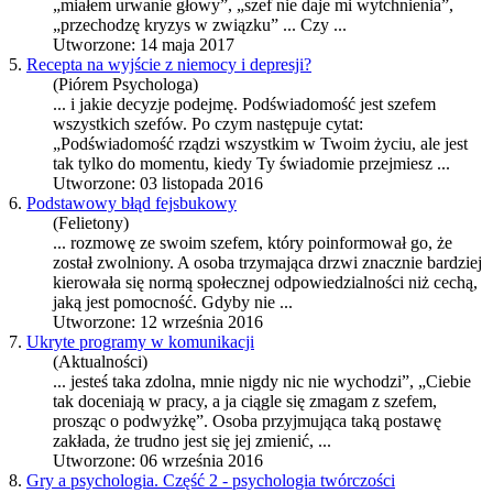
„miałem urwanie głowy”, „
szef
nie daje mi wytchnienia”,
„przechodzę kryzys w związku” ... Czy ...
Utworzone: 14 maja 2017
5.
Recepta na wyjście z niemocy i depresji?
(Piórem Psychologa)
... i jakie decyzje podejmę. Podświadomość jest
szef
em
wszystkich
szef
ów. Po czym następuje cytat:
„Podświadomość rządzi wszystkim w Twoim życiu, ale jest
tak tylko do momentu, kiedy Ty świadomie przejmiesz ...
Utworzone: 03 listopada 2016
6.
Podstawowy błąd fejsbukowy
(Felietony)
... rozmowę ze swoim
szef
em, który poinformował go, że
został zwolniony. A osoba trzymająca drzwi znacznie bardziej
kierowała się normą społecznej odpowiedzialności niż cechą,
jaką jest pomocność. Gdyby nie ...
Utworzone: 12 września 2016
7.
Ukryte programy w komunikacji
(Aktualności)
... jesteś taka zdolna, mnie nigdy nic nie wychodzi”, „Ciebie
tak doceniają w pracy, a ja ciągle się zmagam z
szef
em,
prosząc o podwyżkę”. Osoba przyjmująca taką postawę
zakłada, że trudno jest się jej zmienić, ...
Utworzone: 06 września 2016
8.
Gry a psychologia. Część 2 - psychologia twórczości