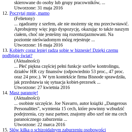
skierowane do osoby lub grupy pracowników, ...
Utworzone: 31 maja 2016
12.
Poczytaj mnie, mamo
(Felietony)
... zgadzamy z
szef
em, ale nie możemy się mu przeciwstawić.
Aprobujemy więc jego dyspozycję, okazując to także naszym
ciałem, choć nie jesteśmy nią rozentuzjazmowani. Na
poziomie nieświadomym mózg rejestruje ...
Utworzone: 16 maja 2016
13.
Kobiety coraz lepiej radzą sobie w biznesie! Dzięki czemu
podbijają świat?
(Aktualności)
... Płeć piękna częściej pełni funkcje
szef
ów kontrolingu,
działów HR czy finansów (odpowiednio 53 proc., 47 proc.
oraz 24 proc.). W tym kontekście firma Bisnode sprawdziła,
jak przedstawia się sytuacja kobiet-prezesek ...
Utworzone: 27 kwietnia 2016
14.
Masz paranoję!
(Aktualności)
... osobiste szczęście. Joe Navarro, autor książki „Dangerous
Personalities”, wymienia 15 cech, które powinny wzbudzić
podejrzenia, czy nasz partner, znajomy albo
szef
nie ma cech
paranoicznego zaburzenia ...
Utworzone: 22 marca 2016
15.
Słów kilka o schizoidalnym zaburzeniu osobowości