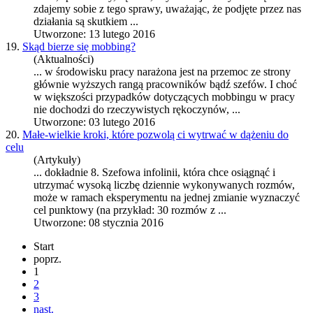
zdajemy sobie z tego sprawy, uważając, że podjęte przez nas
działania są skutkiem ...
Utworzone: 13 lutego 2016
19.
Skąd bierze się mobbing?
(Aktualności)
... w środowisku pracy narażona jest na przemoc ze strony
głównie wyższych rangą pracowników bądź
szef
ów. I choć
w większości przypadków dotyczących mobbingu w pracy
nie dochodzi do rzeczywistych rękoczynów, ...
Utworzone: 03 lutego 2016
20.
Małe-wielkie kroki, które pozwolą ci wytrwać w dążeniu do
celu
(Artykuły)
... dokładnie 8.
Szef
owa infolinii, która chce osiągnąć i
utrzymać wysoką liczbę dziennie wykonywanych rozmów,
może w ramach eksperymentu na jednej zmianie wyznaczyć
cel punktowy (na przykład: 30 rozmów z ...
Utworzone: 08 stycznia 2016
Start
poprz.
1
2
3
nast.