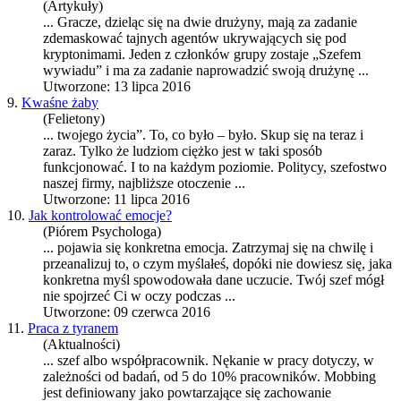
(Artykuły)
... Gracze, dzieląc się na dwie drużyny, mają za zadanie
zdemaskować tajnych agentów ukrywających się pod
kryptonimami. Jeden z członków grupy zostaje „
Szef
em
wywiadu” i ma za zadanie naprowadzić swoją drużynę ...
Utworzone: 13 lipca 2016
9.
Kwaśne żaby
(Felietony)
... twojego życia”. To, co było – było. Skup się na teraz i
zaraz. Tylko że ludziom ciężko jest w taki sposób
funkcjonować. I to na każdym poziomie. Politycy,
szef
ostwo
naszej firmy, najbliższe otoczenie ...
Utworzone: 11 lipca 2016
10.
Jak kontrolować emocje?
(Piórem Psychologa)
... pojawia się konkretna emocja. Zatrzymaj się na chwilę i
przeanalizuj to, o czym myślałeś, dopóki nie dowiesz się, jaka
konkretna myśl spowodowała dane uczucie. Twój
szef
mógł
nie spojrzeć Ci w oczy podczas ...
Utworzone: 09 czerwca 2016
11.
Praca z tyranem
(Aktualności)
...
szef
albo współpracownik. Nękanie w pracy dotyczy, w
zależności od badań, od 5 do 10% pracowników. Mobbing
jest definiowany jako powtarzające się zachowanie