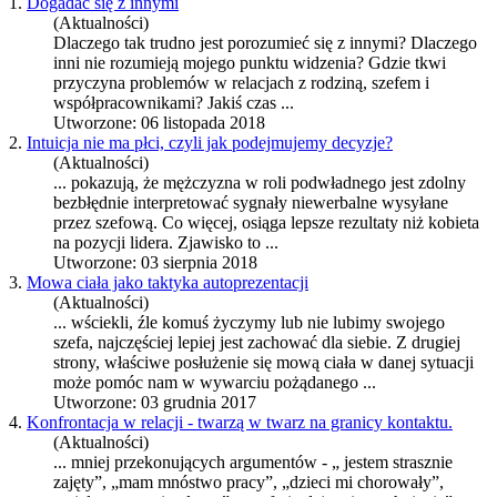
1.
Dogadać się z innymi
(Aktualności)
Dlaczego tak trudno jest porozumieć się z innymi? Dlaczego
inni nie rozumieją mojego punktu widzenia? Gdzie tkwi
przyczyna problemów w relacjach z rodziną,
szef
em i
współpracownikami? Jakiś czas ...
Utworzone: 06 listopada 2018
2.
Intuicja nie ma płci, czyli jak podejmujemy decyzje?
(Aktualności)
... pokazują, że mężczyzna w roli podwładnego jest zdolny
bezbłędnie interpretować sygnały niewerbalne wysyłane
przez
szef
ową. Co więcej, osiąga lepsze rezultaty niż kobieta
na pozycji lidera. Zjawisko to ...
Utworzone: 03 sierpnia 2018
3.
Mowa ciała jako taktyka autoprezentacji
(Aktualności)
... wściekli, źle komuś życzymy lub nie lubimy swojego
szef
a, najczęściej lepiej jest zachować dla siebie. Z drugiej
strony, właściwe posłużenie się mową ciała w danej sytuacji
może pomóc nam w wywarciu pożądanego ...
Utworzone: 03 grudnia 2017
4.
Konfrontacja w relacji - twarzą w twarz na granicy kontaktu.
(Aktualności)
... mniej przekonujących argumentów - „ jestem strasznie
zajęty”, „mam mnóstwo pracy”, „dzieci mi chorowały”,