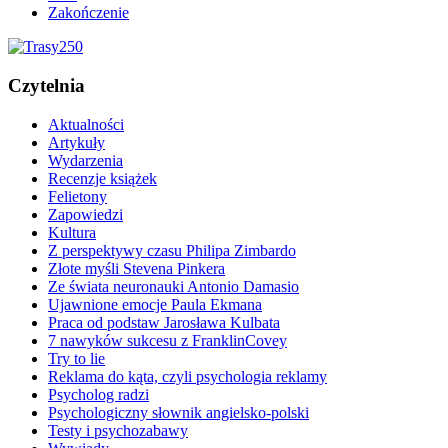
Zakończenie
Czytelnia
Aktualności
Artykuły
Wydarzenia
Recenzje książek
Felietony
Zapowiedzi
Kultura
Z perspektywy czasu Philipa Zimbardo
Złote myśli Stevena Pinkera
Ze świata neuronauki Antonio Damasio
Ujawnione emocje Paula Ekmana
Praca od podstaw Jarosława Kulbata
7 nawyków sukcesu z FranklinCovey
Try to lie
Reklama do kąta, czyli psychologia reklamy
Psycholog radzi
Psychologiczny słownik angielsko-polski
Testy i psychozabawy