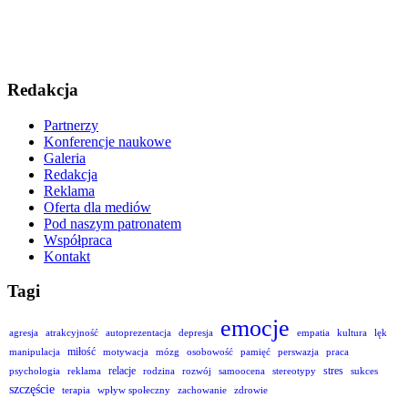
Redakcja
Partnerzy
Konferencje naukowe
Galeria
Redakcja
Reklama
Oferta dla mediów
Pod naszym patronatem
Współpraca
Kontakt
Tagi
emocje
agresja
atrakcyjność
autoprezentacja
depresja
empatia
kultura
lęk
miłość
manipulacja
motywacja
mózg
osobowość
pamięć
perswazja
praca
relacje
stres
psychologia
reklama
rodzina
rozwój
samoocena
stereotypy
sukces
szczęście
terapia
wpływ społeczny
zachowanie
zdrowie