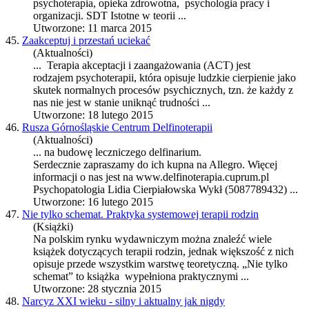
psycho
terapia
, opieka zdrowotna, psychologia pracy i
organizacji. SDT Istotne w teorii ...
Utworzone: 11 marca 2015
45.
Zaakceptuj i przestań uciekać
(Aktualności)
...
Terapia
akceptacji i zaangażowania (ACT) jest
rodzajem psychoterapii, która opisuje ludzkie cierpienie jako
skutek normalnych procesów psychicznych, tzn. że każdy z
nas nie jest w stanie uniknąć trudności ...
Utworzone: 18 lutego 2015
46.
Rusza Górnośląskie Centrum Delfinoterapii
(Aktualności)
... na budowę leczniczego delfinarium.
Serdecznie zapraszamy do ich kupna na Allegro. Więcej
informacji o nas jest na www.delfino
terapia
.cuprum.pl
Psychopatologia Lidia Cierpiałowska Wykł (5087789432) ...
Utworzone: 16 lutego 2015
47.
Nie tylko schemat. Praktyka systemowej terapii rodzin
(Książki)
Na polskim rynku wydawniczym można znaleźć wiele
książek dotyczących terapii rodzin, jednak większość z nich
opisuje przede wszystkim warstwę teoretyczną. „Nie tylko
schemat” to książka wypełniona praktycznymi ...
Utworzone: 28 stycznia 2015
48.
Narcyz XXI wieku - silny i aktualny jak nigdy