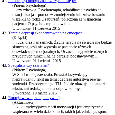
41.
Pomoc psychologiczna – z czym to się je?
(Piórem Psychologa)
... czy zdrowia. Psycho
terapia
, rehabilitacja psychiczna,
resocjalizacja – pomoc w zmniejszeniu lub zniwelowaniu
wszelkiego rodzaju zaburzeń, połączona ze wsparciem
pacjenta. O psychoterapii opowiem ...
Utworzone: 11 czerwca 2015
42.
Terapia depresji skoncentrowana na emocjach
(Książki)
... ludzi oraz nas samych. Żadna
terapia
na świecie nie będzie
skuteczna, jeśli nie wywoła w pacjencie różnych
doświadczeń emocjonalnych. Uczucia mają wiele różnych
przydatnych funkcji, na najbardziej podstawowym ...
Utworzone: 01 kwietnia 2015
43.
Specjalista czy szarlatan?
(Piórem Psychologa)
W Sieci trochę zawrzało. Powstał krzywdzący i
nieprawdziwy tekst na temat depresji autorstwa pewnej
studentki. Przeczytacie go TU. Jak się okazuje, ani autorka
tekstu, ani redakcja nie ma odpowiedniego ...
Utworzone: 19 marca 2015
44.
Emocje wewnętrznej motywacji
(Aktualności)
... kilku tradycyjnych teorii motywacji i jest empirycznie
wspierana w wielu dziedzinach, takich jak edukacja, sport,