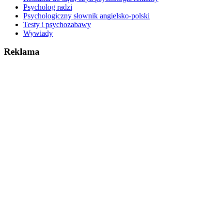
Psycholog radzi
Psychologiczny słownik angielsko-polski
Testy i psychozabawy
Wywiady
Reklama