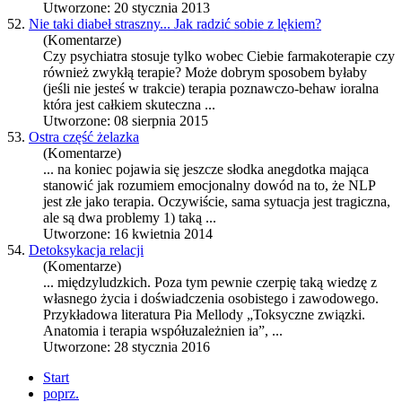
Utworzone: 20 stycznia 2013
52.
Nie taki diabeł straszny... Jak radzić sobie z lękiem?
(Komentarze)
Czy psychiatra stosuje tylko wobec Ciebie farmakoterapie czy
również zwykłą terapie? Może dobrym sposobem byłaby
(jeśli nie jesteś w trakcie)
terapia
poznawczo-behaw ioralna
która jest całkiem skuteczna ...
Utworzone: 08 sierpnia 2015
53.
Ostra część żelazka
(Komentarze)
... na koniec pojawia się jeszcze słodka anegdotka mająca
stanowić jak rozumiem emocjonalny dowód na to, że NLP
jest złe jako
terapia
. Oczywiście, sama sytuacja jest tragiczna,
ale są dwa problemy 1) taką ...
Utworzone: 16 kwietnia 2014
54.
Detoksykacja relacji
(Komentarze)
... międzyludzkich. Poza tym pewnie czerpię taką wiedzę z
własnego życia i doświadczenia osobistego i zawodowego.
Przykładowa literatura Pia Mellody „Toksyczne związki.
Anatomia i
terapia
współuzależnien ia”, ...
Utworzone: 28 stycznia 2016
Start
poprz.