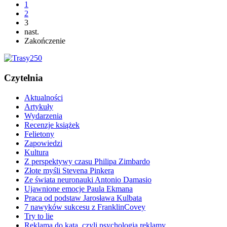
1
2
3
nast.
Zakończenie
Czytelnia
Aktualności
Artykuły
Wydarzenia
Recenzje książek
Felietony
Zapowiedzi
Kultura
Z perspektywy czasu Philipa Zimbardo
Złote myśli Stevena Pinkera
Ze świata neuronauki Antonio Damasio
Ujawnione emocje Paula Ekmana
Praca od podstaw Jarosława Kulbata
7 nawyków sukcesu z FranklinCovey
Try to lie
Reklama do kąta, czyli psychologia reklamy