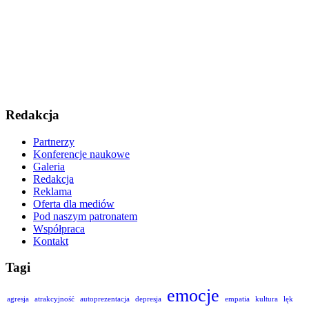
Redakcja
Partnerzy
Konferencje naukowe
Galeria
Redakcja
Reklama
Oferta dla mediów
Pod naszym patronatem
Współpraca
Kontakt
Tagi
emocje
agresja
atrakcyjność
autoprezentacja
depresja
empatia
kultura
lęk