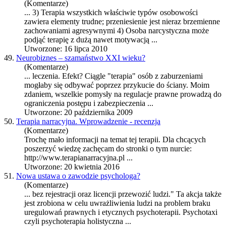
(Komentarze)
... 3)
Terapia
wszystkich właściwie typów osobowości
zawiera elementy trudne; przeniesienie jest nieraz brzemienne
zachowaniami agresywnymi 4) Osoba narcystyczna może
podjąć terapię z dużą nawet motywacją ...
Utworzone: 16 lipca 2010
49.
Neurobiznes – szamaństwo XXI wieku?
(Komentarze)
... leczenia. Efekt? Ciągle "
terapia
" osób z zaburzeniami
mogłaby się odbywać poprzez przykucie do ściany. Moim
zdaniem, wszelkie pomysły na regulacje prawne prowadzą do
ograniczenia postępu i zabezpieczenia ...
Utworzone: 20 października 2009
50.
Terapia narracyjna. Wprowadzenie - recenzja
(Komentarze)
Trochę mało informacji na temat tej terapii. Dla chcących
poszerzyć wiedzę zachęcam do stronki o tym nurcie:
http://www.
terapia
narracyjna.pl ...
Utworzone: 20 kwietnia 2016
51.
Nowa ustawa o zawodzie psychologa?
(Komentarze)
... bez rejestracji oraz licencji przewozić ludzi." Ta akcja także
jest zrobiona w celu uwrażliwienia ludzi na problem braku
uregulowań prawnych i etycznych psychoterapii. Psychotaxi
czyli psycho
terapia
holistyczna ...