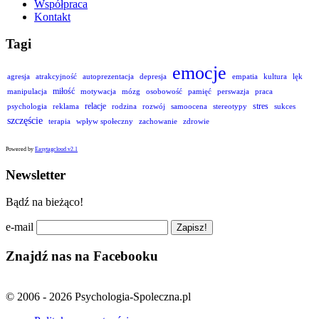
Współpraca
Kontakt
Tagi
emocje
agresja
atrakcyjność
autoprezentacja
depresja
empatia
kultura
lęk
miłość
manipulacja
motywacja
mózg
osobowość
pamięć
perswazja
praca
relacje
stres
psychologia
reklama
rodzina
rozwój
samoocena
stereotypy
sukces
szczęście
terapia
wpływ społeczny
zachowanie
zdrowie
Powered by
Easytagcloud v2.1
Newsletter
Bądź na bieżąco!
e-mail
Znajdź nas na Facebooku
© 2006 - 2026 Psychologia-Spoleczna.pl