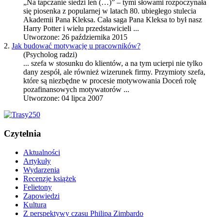
„Na tapczanie siedzi leń (…)” – tymi słowami rozpoczynała
się piosenka z popularnej w latach 80. ubiegłego stulecia
Akademii Pana Kleksa. Cała saga Pana Kleksa to był nasz
Harry Potter i wielu przedstawicieli ...
Utworzone: 26 października 2015
2.
Jak budować motywację u pracowników?
(Psycholog radzi)
... szefa w stosunku do klientów, a na tym ucierpi nie tylko
dany zespół, ale również
wizerunek firmy
. Przymioty szefa,
które są niezbędne w procesie motywowania Doceń rolę
pozafinansowych motywatorów ...
Utworzone: 04 lipca 2007
Czytelnia
Aktualności
Artykuły
Wydarzenia
Recenzje książek
Felietony
Zapowiedzi
Kultura
Z perspektywy czasu Philipa Zimbardo