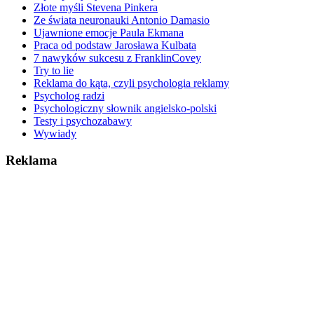
Złote myśli Stevena Pinkera
Ze świata neuronauki Antonio Damasio
Ujawnione emocje Paula Ekmana
Praca od podstaw Jarosława Kulbata
7 nawyków sukcesu z FranklinCovey
Try to lie
Reklama do kąta, czyli psychologia reklamy
Psycholog radzi
Psychologiczny słownik angielsko-polski
Testy i psychozabawy
Wywiady
Reklama