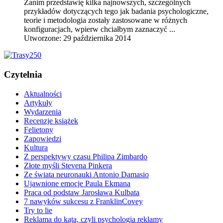
Zanim przedstawię kilka najnowszych, szczególnych
przykładów dotyczących tego jak badania psychologiczne,
teorie i metodologia zostały zastosowane w różnych
konfiguracjach, wpierw chciałbym zaznaczyć ...
Utworzone: 29 października 2014
Czytelnia
Aktualności
Artykuły
Wydarzenia
Recenzje książek
Felietony
Zapowiedzi
Kultura
Z perspektywy czasu Philipa Zimbardo
Złote myśli Stevena Pinkera
Ze świata neuronauki Antonio Damasio
Ujawnione emocje Paula Ekmana
Praca od podstaw Jarosława Kulbata
7 nawyków sukcesu z FranklinCovey
Try to lie
Reklama do kąta, czyli psychologia reklamy