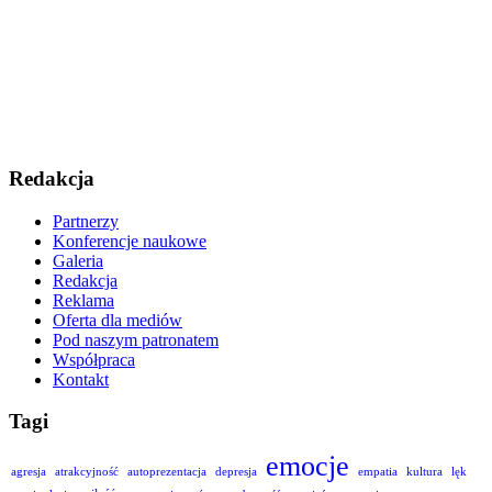
Redakcja
Partnerzy
Konferencje naukowe
Galeria
Redakcja
Reklama
Oferta dla mediów
Pod naszym patronatem
Współpraca
Kontakt
Tagi
emocje
agresja
atrakcyjność
autoprezentacja
depresja
empatia
kultura
lęk