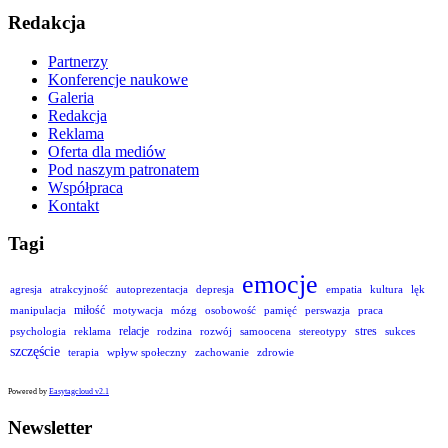
Redakcja
Partnerzy
Konferencje naukowe
Galeria
Redakcja
Reklama
Oferta dla mediów
Pod naszym patronatem
Współpraca
Kontakt
Tagi
emocje
agresja
atrakcyjność
autoprezentacja
depresja
empatia
kultura
lęk
miłość
manipulacja
motywacja
mózg
osobowość
pamięć
perswazja
praca
relacje
stres
psychologia
reklama
rodzina
rozwój
samoocena
stereotypy
sukces
szczęście
terapia
wpływ społeczny
zachowanie
zdrowie
Powered by
Easytagcloud v2.1
Newsletter