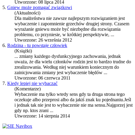
Utworzone: 08 lipca 2014
5.
Gniew może pomagać związkowi
(Aktualności)
Dla małżeństwa nie zawsze najlepszym rozwiązaniem jest
wybaczenie
i zapomnienie grzechów drugiej strony. Czasem
wyrażanie gniewu może być niezbędne dla rozwiązania
problemu, co przyniesie, w krótkiej perspektywie, ...
Utworzone: 26 września 2012
6.
Rodzina - tu powstaje człowiek
(Książki)
... zmiany każdego dysfunkcyjnego zachowania, jednak
uważa, że dla wielu członków rodzin jest to bardzo trudne do
zrealizowania. Według niej warunkiem koniecznym do
zainicjowania zmiany jest
wybaczenie
błędów ...
Utworzone: 06 czerwca 2011
7.
Kiedy lepiej nie wybaczać
(Komentarze)
Wybaczenie
ma tylko wtedy sens gdy ta druga strona tego
oczekuje albo przeprosi albo da jakiś znak ku pojednaniu.Jeśl
i jednak tak nie jest to
wybaczenie
nie ma sensu.Najgorzej jest
gdy np. ktos zrani ...
Utworzone: 14 sierpnia 2014