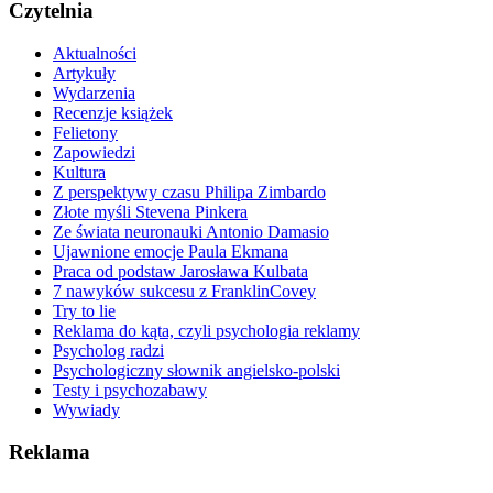
Czytelnia
Aktualności
Artykuły
Wydarzenia
Recenzje książek
Felietony
Zapowiedzi
Kultura
Z perspektywy czasu Philipa Zimbardo
Złote myśli Stevena Pinkera
Ze świata neuronauki Antonio Damasio
Ujawnione emocje Paula Ekmana
Praca od podstaw Jarosława Kulbata
7 nawyków sukcesu z FranklinCovey
Try to lie
Reklama do kąta, czyli psychologia reklamy
Psycholog radzi
Psychologiczny słownik angielsko-polski
Testy i psychozabawy
Wywiady
Reklama