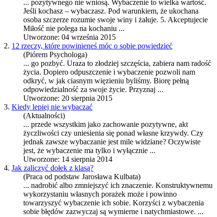
... pozytywnego nie wniosą.
Wybaczenie
to wielka wartość.
Jeśli kochasz – wybaczasz. Pod warunkiem, że ukochana
osoba szczerze rozumie swoje winy i żałuje. 5. Akceptujecie
Miłość nie polega na kochaniu ...
Utworzone: 04 września 2015
2.
12 rzeczy, które powinieneś móc o sobie powiedzieć
(Piórem Psychologa)
... go pozbyć. Uraza to złodziej szczęścia, zabiera nam radość
życia. Dopiero odpuszczenie i
wybaczenie
pozwoli nam
odkryć, w jak ciasnym więzieniu byliśmy. Biorę pełną
odpowiedzialność za swoje życie. Przyznaj ...
Utworzone: 20 sierpnia 2015
3.
Kiedy lepiej nie wybaczać
(Aktualności)
... przede wszystkim jako zachowanie pozytywne, akt
życzliwości czy uniesienia się ponad własne krzywdy. Czy
jednak zawsze wybaczanie jest mile widziane? Oczywiste
jest, że
wybaczenie
ma tylko i wyłącznie ...
Utworzone: 14 sierpnia 2014
4.
Jak zaliczyć dołek z klasą?
(Praca od podstaw Jarosława Kulbata)
... nadrobić albo zmniejszyć ich znaczenie. Konstruktywnemu
wykorzystaniu własnych porażek może i powinno
towarzyszyć
wybaczenie
ich sobie. Korzyści z wybaczenia
sobie błędów zazwyczaj są wymierne i natychmiastowe. ...