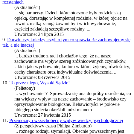
rozstaniach
(Aktualności)
... się partnerzy. Dzieci, które otoczone były rodzicielską
opieką, dorastając w kompletnej rodzinie, w której ojciec na
równi z matką zaangażowani byli w ich
wychowanie
,
częściej zakładają szczęśliwe rodziny. ...
Utworzone: 24 lipca 2015
9.
Darwin czy koledzy, czyli o tym co sprawia, że zachowujemy się
tak, a nie inaczej
(Aktualności)
... bardzo trudne z racji chociażby tego, że na nasze
zachowanie ma wpływ szereg zróżnicowanych czynników,
takich jak:
wychowanie
, kultura w której żyjemy, rówieśnicy,
cechy charakteru oraz indywidualne doświadczenia. ...
Utworzone: 08 czerwca 2015
10.
To przez niego, Wysoki Sądzie!
(Felietony)
...
wychowanie
”? Sprowadza się ona do próby określenia, co
ma większy wpływ na nasze zachowanie – środowisko czy
oprzyrządowanie biologiczne. Behawioryści w połowie
ubiegłego stulecia określali ludzi mianem ...
Utworzone: 27 kwietnia 2015
11.
Przemożny i wszechobecny wpływ wiedzy psychologicznej
(Z perspektywy czasu Philipa Zimbardo)
... rożnego rodzaju stymulacji. Obecnie powszechnym jest