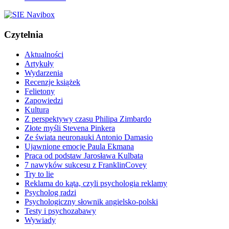
Czytelnia
Aktualności
Artykuły
Wydarzenia
Recenzje książek
Felietony
Zapowiedzi
Kultura
Z perspektywy czasu Philipa Zimbardo
Złote myśli Stevena Pinkera
Ze świata neuronauki Antonio Damasio
Ujawnione emocje Paula Ekmana
Praca od podstaw Jarosława Kulbata
7 nawyków sukcesu z FranklinCovey
Try to lie
Reklama do kąta, czyli psychologia reklamy
Psycholog radzi
Psychologiczny słownik angielsko-polski
Testy i psychozabawy
Wywiady