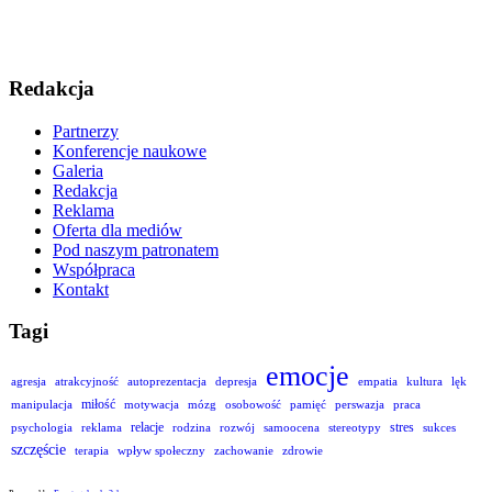
Redakcja
Partnerzy
Konferencje naukowe
Galeria
Redakcja
Reklama
Oferta dla mediów
Pod naszym patronatem
Współpraca
Kontakt
Tagi
emocje
agresja
atrakcyjność
autoprezentacja
depresja
empatia
kultura
lęk
miłość
manipulacja
motywacja
mózg
osobowość
pamięć
perswazja
praca
relacje
stres
psychologia
reklama
rodzina
rozwój
samoocena
stereotypy
sukces
szczęście
terapia
wpływ społeczny
zachowanie
zdrowie