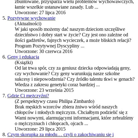
zbuntowane, przysparza wielu problemów wychowawczych,
łamie wszelkie ustanawiane zasady. Lub ...
Utworzone: 27 lipca 2016
5.
Pozytywne wychowanie
(Aktualności)
W jaki sposób możemy dać naszym dzieciom szczęśliwe
dzieciństwo i dobry start w życie? Czy jest ono zależne od
ilości gadżetów, fajnych wycieczek, a może bliskich relacji?
Program Pozytywnej Dyscypliny ...
Utworzone: 30 czerwca 2016
6.
Geny i edukacja
(Książki)
Od lat trwa spór, czy za geniusz dziecka odpowiadają geny,
czy
wychowanie
? Czy geny warunkują nasze szkolne
sukcesy i niepowodzenia? Czy źródło talentu tkwi w genach?
Wiedza z zakresu genetyki coraz bardziej ...
Utworzone: 23 września 2015
7.
Gdzie Ci mężczyźni?
(Z perspektywy czasu Philipa Zimbardo)
Brak męskich wzorców zbiera żniwo wśród naszych
chłopców i młodych mężczyzn. Chciałbym podzielić się z
Wami nowymi, alarmującymi informacjami, które zebraliśmy
o mężczyznach i chłopcach, ojcach ...
Utworzone: 29 lipca 2015
8.
Czym skorupka za młodu… czyli o zakochiwaniu się i