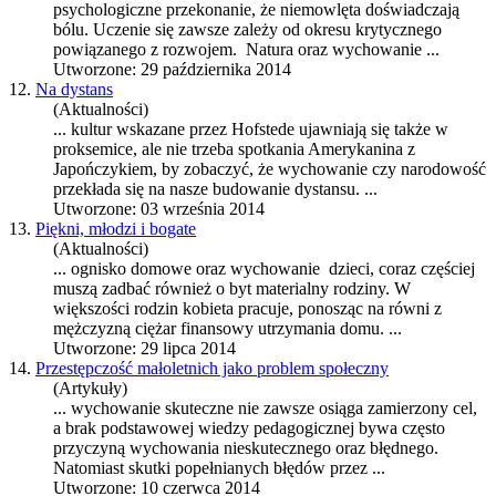
psychologiczne przekonanie, że niemowlęta doświadczają
bólu. Uczenie się zawsze zależy od okresu krytycznego
powiązanego z rozwojem. Natura oraz
wychowanie
...
Utworzone: 29 października 2014
12.
Na dystans
(Aktualności)
... kultur wskazane przez Hofstede ujawniają się także w
proksemice, ale nie trzeba spotkania Amerykanina z
Japończykiem, by zobaczyć, że
wychowanie
czy narodowość
przekłada się na nasze budowanie dystansu. ...
Utworzone: 03 września 2014
13.
Piękni, młodzi i bogate
(Aktualności)
... ognisko domowe oraz
wychowanie
dzieci, coraz częściej
muszą zadbać również o byt materialny rodziny. W
większości rodzin kobieta pracuje, ponosząc na równi z
mężczyzną ciężar finansowy utrzymania domu. ...
Utworzone: 29 lipca 2014
14.
Przestępczość małoletnich jako problem społeczny
(Artykuły)
...
wychowanie
skuteczne nie zawsze osiąga zamierzony cel,
a brak podstawowej wiedzy pedagogicznej bywa często
przyczyną wychowania nieskutecznego oraz błędnego.
Natomiast skutki popełnianych błędów przez ...
Utworzone: 10 czerwca 2014