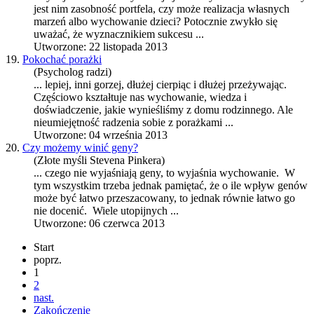
jest nim zasobność portfela, czy może realizacja własnych
marzeń albo
wychowanie
dzieci? Potocznie zwykło się
uważać, że wyznacznikiem sukcesu ...
Utworzone: 22 listopada 2013
19.
Pokochać porażki
(Psycholog radzi)
... lepiej, inni gorzej, dłużej cierpiąc i dłużej przeżywając.
Częściowo kształtuje nas
wychowanie
, wiedza i
doświadczenie, jakie wynieśliśmy z domu rodzinnego. Ale
nieumiejętność radzenia sobie z porażkami ...
Utworzone: 04 września 2013
20.
Czy możemy winić geny?
(Złote myśli Stevena Pinkera)
... czego nie wyjaśniają geny, to wyjaśnia
wychowanie
. W
tym wszystkim trzeba jednak pamiętać, że o ile wpływ genów
może być łatwo przeszacowany, to jednak równie łatwo go
nie docenić. Wiele utopijnych ...
Utworzone: 06 czerwca 2013
Start
poprz.
1
2
nast.
Zakończenie