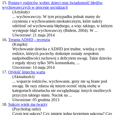
15.
Postawy rodziców wobec dzieci oraz świadomość błędów
wychowawczych w procesie socjalizacji
(Artykuły)
... wychowawczy. W tym przypadku jednak mamy do
czynienia z
wychowanie
m nieskutecznym, które należy
odróżnić od wychowania błędnego, a więc takiego, w którym
występuje błąd wychowawczy (Ibidem, 2004). W ...
Utworzone: 21 maja 2014
16.
Terapia ADHD - recenzja
(Książki)
Wychowanie
dziecka z ADHD jest trudne, wiedzą o tym
rodzice, których pociechy dotknięte zostały zespołem
nadpobudliwości ruchowej z deficytem uwagi. Takie dziecko
z reguły słyszy tylko 50% komunikatu, ...
Utworzone: 14 maja 2014
17.
Otyłość śmiechu warta
(Aktualności)
... wsparcie rodziców,
wychowanie
, geny nie są brane pod
uwagę. Ile razy zdarza się innym ocenić otyłą osobę w
kategoriach obżartucha nie uwzględniając innych możliwych
przyczyn takiego stanu. Nacisk na ...
Utworzone: 05 grudnia 2013
18.
Sukces wiele ma twarzy
(Psycholog radzi)
Czym jest sukces? Czy istnieje jedno kryterium sukcesu? Czy