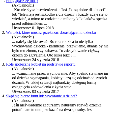
1.
Pooglądasz ze mną?
(Aktualności)
Kto nie słyszał stwierdzenia: "książki są dobre dla dzieci"
lub "telewizja jest szkodliwa dla dzieci"? Każdy zdaje się to
wiedzieć, a mimo to codziennie miliony kilkulatków spędza
przed odbiornikiem ...
Utworzone: 01 lipca 2018
2.
Wartości, które musisz przekazać dorastającemu dziecku
(Aktualności)
... należy się kierować. Bo rola rodzica to nie tylko
wychowanie
dziecka - karmienie, przewijanie, dbanie by nie
było mu zimno, czy zabawa. To zdecydowanie cięższy
orzech do zgryzienia. Oto kilka lekcji ...
Utworzone: 24 stycznia 2018
3.
Role społeczne kobiet na podstawie raportu
(Aktualności)
... wzmacniane przez
wychowanie
. Aby spełnić stawiane im
od dziecka wymagania, kobiety uczą się odcinać od swoich
doznań. W takiej sytuacji najbardziej dostępną formą
osiągnięcia zadowolenia z życia staje ...
Utworzone: 03 stycznia 2017
4.
Skąd się bierze bunt lub wycofanie u dzieci?
(Aktualności)
Jeśli nieświadomie zaburzamy naturalny rozwój dziecka,
potrafi nam to ono przekazać na dwa sposoby. Jest