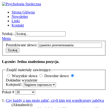
Strona Główna
Newsletter
Linki
Kontakt
Szukaj...
Menu
Poszukiwane słowo:
Szukaj
Łącznie: Jedna znaleziona pozycja.
Znajdź materiały zawierające:
Wszystkie słowa
Dowolne słowo
Dokładne wyrażenie
Kolejność:
Pokaż #
1.
Czy każdy z nas może zabić, czyli kim jest współczesny zabójca
(Aktualności)