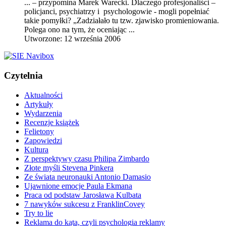
... – przypomina Marek Warecki. Dlaczego profesjonaliści –
policjanci, psychiatrzy i psychologowie - mogli popełniać
takie pomyłki? „Zadziałało tu tzw.
zjawisko promieniowania
.
Polega ono na tym, że oceniając ...
Utworzone: 12 września 2006
Czytelnia
Aktualności
Artykuły
Wydarzenia
Recenzje książek
Felietony
Zapowiedzi
Kultura
Z perspektywy czasu Philipa Zimbardo
Złote myśli Stevena Pinkera
Ze świata neuronauki Antonio Damasio
Ujawnione emocje Paula Ekmana
Praca od podstaw Jarosława Kulbata
7 nawyków sukcesu z FranklinCovey
Try to lie
Reklama do kąta, czyli psychologia reklamy