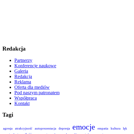
Redakcja
Partnerzy
Konferencje naukowe
Galeria
Redakcja
Reklama
Oferta dla mediów
Pod naszym patronatem
Współpraca
Kontakt
Tagi
emocje
agresja
atrakcyjność
autoprezentacja
depresja
empatia
kultura
lęk