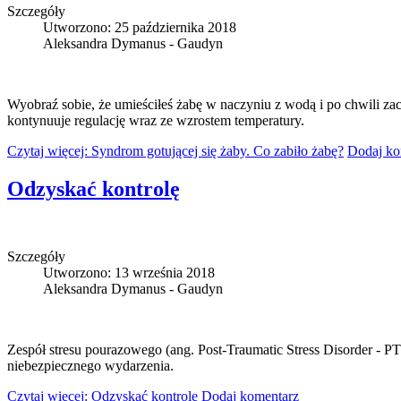
Szczegóły
Utworzono: 25 października 2018
Aleksandra Dymanus - Gaudyn
Wyobraź sobie, że umieściłeś żabę w naczyniu z wodą i po chwili z
kontynuuje regulację wraz ze wzrostem temperatury.
Czytaj więcej: Syndrom gotującej się żaby. Co zabiło żabę?
Dodaj ko
Odzyskać kontrolę
Szczegóły
Utworzono: 13 września 2018
Aleksandra Dymanus - Gaudyn
Zespół stresu pourazowego (ang. Post-Traumatic Stress Disorder - PTS
niebezpiecznego wydarzenia.
Czytaj więcej: Odzyskać kontrolę
Dodaj komentarz