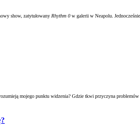
chowy show, zatytułowany
Rhythm 0
w galerii w Neapolu. Jednocześnie 
ie rozumieją mojego punktu widzenia? Gdzie tkwi przyczyna problemów
ę?