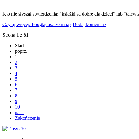
Kto nie słyszał stwierdzenia: "książki są dobre dla dzieci" lub "telewi
Czytaj więcej: Pooglądasz ze mną?
Dodaj komentarz
Strona 1 z 81
Start
poprz.
1
2
3
4
5
6
7
8
9
10
nast.
Zakończenie