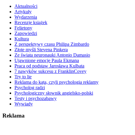
Aktualności
Artykuły
Wydarzenia
Recenzje książek
Felietony
Zapowiedzi
Kultura
Z perspektywy czasu Philipa Zimbardo
Złote myśli Stevena Pinkera
Ze świata neuronauki Antonio Damasio
Ujawnione emocje Paula Ekmana
Praca od podstaw Jarosława Kulbata
7 nawyków sukcesu z FranklinCovey
Try to lie
Reklama do kąta, czyli psychologia reklamy
Psycholog radzi
Psychologiczny słownik angielsko-polski
Testy i psychozabawy
Wywiady
Reklama