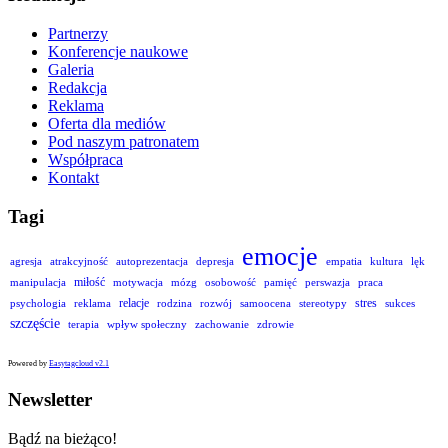
Partnerzy
Konferencje naukowe
Galeria
Redakcja
Reklama
Oferta dla mediów
Pod naszym patronatem
Współpraca
Kontakt
Tagi
emocje
agresja
atrakcyjność
autoprezentacja
depresja
empatia
kultura
lęk
miłość
manipulacja
motywacja
mózg
osobowość
pamięć
perswazja
praca
relacje
stres
psychologia
reklama
rodzina
rozwój
samoocena
stereotypy
sukces
szczęście
terapia
wpływ społeczny
zachowanie
zdrowie
Powered by
Easytagcloud v2.1
Newsletter
Bądź na bieżąco!