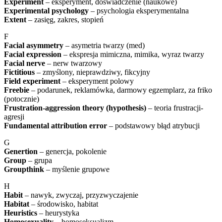
Experiment
– eksperyment, doświadczenie (naukowe)
Experimental psychology
– psychologia eksperymentalna
Extent
– zasięg, zakres, stopień
F
Facial asymmetry
– asymetria twarzy (med)
Facial expression
– ekspresja mimiczna, mimika, wyraz twarzy
Facial nerve
– nerw twarzowy
Fictitious
– zmyślony, nieprawdziwy, fikcyjny
Field experiment
– eksperyment polowy
Freebie
– podarunek, reklamówka, darmowy egzemplarz, za friko
(potocznie)
Frustration-aggression theory (hypothesis)
– teoria frustracji-
agresji
Fundamental attribution error
– podstawowy błąd atrybucji
G
Genertion
– genercja, pokolenie
Group
– grupa
Groupthink
– myślenie grupowe
H
Habit
– nawyk, zwyczaj, przyzwyczajenie
Habitat
– środowisko, habitat
Heuristics
– heurystyka
Homosexuality
– homoseksualizm