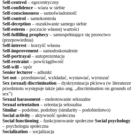
Self-centred
– egocentryczny
Self-confidence
– wiara w siebie
Self-consciousness
– samoświadomość
Self-control
– samokontrola
Self-deception
– oszukiwanie samego siebie
Self-esteem
– poczucie własnej wartości
Self-fulfilling prophecy
– samospełniające się proroctwo
(przepowiednia)
Self-interest
– korzyść własna
Self-improvement
– samodoskonalenie
Self-portrayal
– autoprezentacja
Self-restraint
– powściągliwość
Self-will
– upór
Senior lecturer
– adiunkt
Set out
– przedstawiać, wykładać, wystawiać, wyruszać
Sex (sexual) discrimination
– dyskryminacja płciowa (w literaturze
przedmiotu występuje także jako ang. „discrimination on grounds of
sex”)
Sexual harassment
– molestowanie seksualne
Sexual orientation
– orientacja seksualna
Similar
– podobne, podobny (similarity – podobieństwo)
Social activity
– aktywność społeczna
Social functioning
– funkcjonowanie społeczne
Social psychology
– psychologia społeczna
Socialization
– socjalizacja