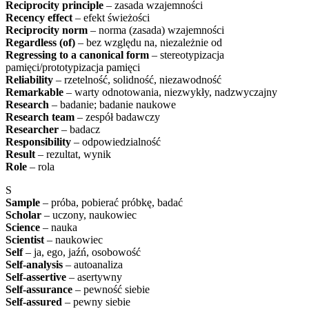
Reciprocity principle
– zasada wzajemności
Recency effect
– efekt świeżości
Reciprocity norm
– norma (zasada) wzajemności
Regardless (of)
– bez względu na, niezależnie od
Regressing to a canonical form
– stereotypizacja
pamięci/prototypizacja pamięci
Reliability
– rzetelność, solidność, niezawodność
Remarkable
– warty odnotowania, niezwykły, nadzwyczajny
Research
– badanie; badanie naukowe
Research team
– zespół badawczy
Researcher
– badacz
Responsibility
– odpowiedzialność
Result
– rezultat, wynik
Role
– rola
S
Sample
– próba, pobierać próbkę, badać
Scholar
– uczony, naukowiec
Science
– nauka
Scientist
– naukowiec
Self
– ja, ego, jaźń, osobowość
Self-analysis
– autoanaliza
Self-assertive
– asertywny
Self-assurance
– pewność siebie
Self-assured
– pewny siebie