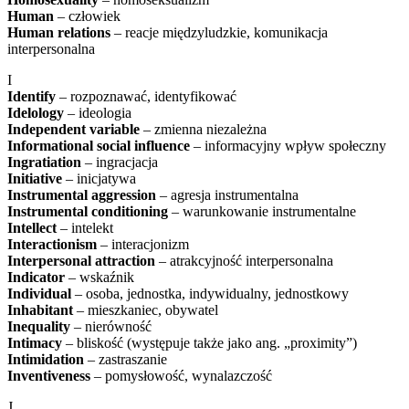
Human
– człowiek
Human relations
– reacje międzyludzkie, komunikacja
interpersonalna
I
Identify
– rozpoznawać, identyfikować
Idelology
– ideologia
Independent variable
– zmienna niezależna
Informational social influence
– informacyjny wpływ społeczny
Ingratiation
– ingracjacja
Initiative
– inicjatywa
Instrumental aggression
– agresja instrumentalna
Instrumental conditioning
– warunkowanie instrumentalne
Intellect
– intelekt
Interactionism
– interacjonizm
Interpersonal attraction
– atrakcyjność interpersonalna
Indicator
– wskaźnik
Individual
– osoba, jednostka, indywidualny, jednostkowy
Inhabitant
– mieszkaniec, obywatel
Inequality
– nierówność
Intimacy
– bliskość (występuje także jako ang. „proximity”)
Intimidation
– zastraszanie
Inventiveness
– pomysłowość, wynalazczość
J