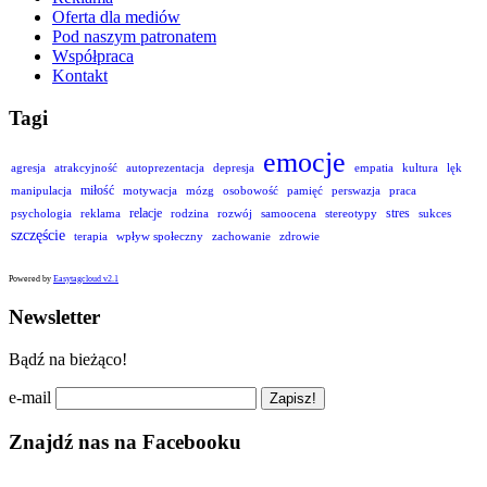
Oferta dla mediów
Pod naszym patronatem
Współpraca
Kontakt
Tagi
emocje
agresja
atrakcyjność
autoprezentacja
depresja
empatia
kultura
lęk
miłość
manipulacja
motywacja
mózg
osobowość
pamięć
perswazja
praca
relacje
stres
psychologia
reklama
rodzina
rozwój
samoocena
stereotypy
sukces
szczęście
terapia
wpływ społeczny
zachowanie
zdrowie
Powered by
Easytagcloud v2.1
Newsletter
Bądź na bieżąco!
e-mail
Znajdź nas na Facebooku