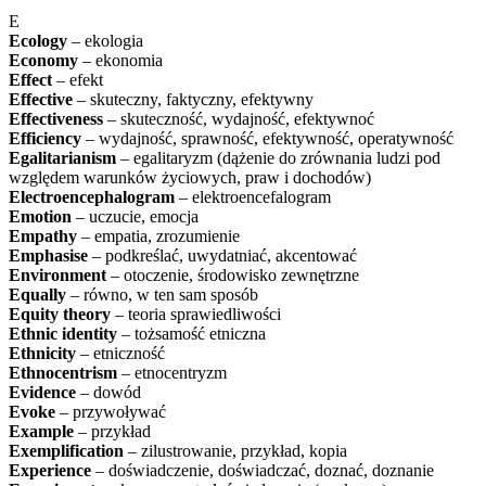
E
Ecology
– ekologia
Economy
– ekonomia
Effect
– efekt
Effective
– skuteczny, faktyczny, efektywny
Effectiveness
– skuteczność, wydajność, efektywnoć
Efficiency
– wydajność, sprawność, efektywność, operatywność
Egalitarianism
– egalitaryzm (dążenie do zrównania ludzi pod
względem warunków życiowych, praw i dochodów)
Electroencephalogram
– elektroencefalogram
Emotion
– uczucie, emocja
Empathy
– empatia, zrozumienie
Emphasise
– podkreślać, uwydatniać, akcentować
Environment
– otoczenie, środowisko zewnętrzne
Equally
– równo, w ten sam sposób
Equity theory
– teoria sprawiedliwości
Ethnic identity
– tożsamość etniczna
Ethnicity
– etniczność
Ethnocentrism
– etnocentryzm
Evidence
– dowód
Evoke
– przywoływać
Example
– przykład
Exemplification
– zilustrowanie, przykład, kopia
Experience
– doświadczenie, doświadczać, doznać, doznanie