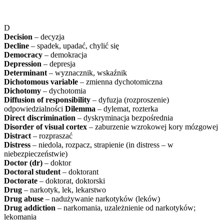
D
Decision
– decyzja
Decline
– spadek, upadać, chylić się
Democracy
– demokracja
Depression
– depresja
Determinant
– wyznacznik, wskaźnik
Dichotomous variable
– zmienna dychotomiczna
Dichotomy
– dychotomia
Diffusion of responsibility
– dyfuzja (rozproszenie)
odpowiedzialności
Dilemma
– dylemat, rozterka
Direct discrimination
– dyskryminacja bezpośrednia
Disorder of visual cortex
– zaburzenie wzrokowej kory mózgowej
Distract
– rozpraszać
Distress
– niedola, rozpacz, strapienie (in distress – w
niebezpieczeństwie)
Doctor (dr)
– doktor
Doctoral student
– doktorant
Doctorate
– doktorat, doktorski
Drug
– narkotyk, lek, lekarstwo
Drug abuse
– nadużywanie narkotyków (leków)
Drug addiction
– narkomania, uzależnienie od narkotyków;
lekomania