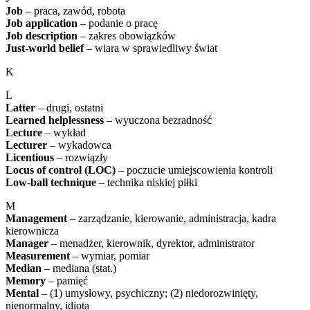
Job
– praca, zawód, robota
Job application
– podanie o pracę
Job description
– zakres obowiązków
Just-world belief
– wiara w sprawiedliwy świat
K
L
Latter
– drugi, ostatni
Learned helplessness
– wyuczona bezradność
Lecture
– wykład
Lecturer
– wykadowca
Licentious
– rozwiązły
Locus of control (LOC)
– poczucie umiejscowienia kontroli
Low-ball technique
– technika niskiej piłki
M
Management
– zarządzanie, kierowanie, administracja, kadra
kierownicza
Manager
– menadżer, kierownik, dyrektor, administrator
Measurement
– wymiar, pomiar
Median
– mediana (stat.)
Memory
– pamięć
Mental
– (1) umysłowy, psychiczny; (2) niedorozwinięty,
nienormalny, idiota