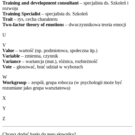
Training and development consultant
– specjalista ds. Szkoleń i
rozwoju
Training Specialist
– specjalista ds. Szkoleń
Trait
– rys, cecha charakteru
Two-factor theory of emotions
– dwuczynnikowa teoria emocji
U
V
Value
– wartość (np. podmiotowa, społeczna itp.)
Variable
– zmienna, czynnik
Variance
– wariancja (mat.), różnica, rozbieżność
Vote
– głosować, brać udział w wyborach
W
Workgroup
– zespół, grupa robocza (w psychologii może być
rozumiane jako grupa warsztatowa)
X
Y
Z
Chcesz dodać hasło do tego słownika?