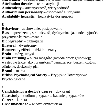
Attribution theories
– teorie atrybucji
Authenticity
– autentyczność, wiarygodność
Authoritarian personality
– osobowość autorytarna
Availability heuristic
– heurystyka dostępności
B
Behaviour
– zachowanie, postępowanie
Bias
– uprzedzenie, stronniczość, dyskryminacja, tendencyjność,
przychylność, zamiłowanie
Bibliography
– bibliografia
Bilateral
– dwustronny
Boomerang effect
– efekt bumerangu
Brain
– mózg, umysł
Brain storming
– burza mózgów (metoda pracy grupowej);
występuje także jako „brainstorm” oznaczające: burzę mózgów,
olśnienie, doskonały plan
Brand
– marka
British Psychological Society
– Brytyjskie Towarzystwo
Psychologiczne
C
Candidate for a doctor’s degree
– doktorant
Case study
– studium przypadku, badanie przypadków
Career
– kariera
Civic knowledge
– wiedza obywatelska