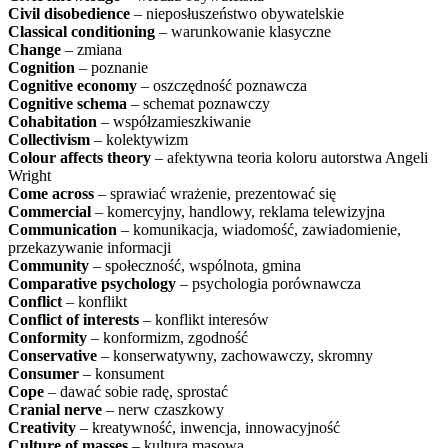
Civil disobedience
– nieposłuszeństwo obywatelskie
Classical conditioning
– warunkowanie klasyczne
Change
– zmiana
Cognition
– poznanie
Cognitive economy
– oszczędność poznawcza
Cognitive schema
– schemat poznawczy
Cohabitation
– współzamieszkiwanie
Collectivism
– kolektywizm
Colour affects theory
– afektywna teoria koloru autorstwa Angeli
Wright
Come across
– sprawiać wrażenie, prezentować się
Commercial
– komercyjny, handlowy, reklama telewizyjna
Communication
– komunikacja, wiadomość, zawiadomienie,
przekazywanie informacji
Community
– społeczność, wspólnota, gmina
Comparative psychology
– psychologia porównawcza
Conflict
– konflikt
Conflict of interests
– konflikt interesów
Conformity
– konformizm, zgodność
Conservative
– konserwatywny, zachowawczy, skromny
Consumer
– konsument
Cope
– dawać sobie radę, sprostać
Cranial nerve
– nerw czaszkowy
Creativity
– kreatywność, inwencja, innowacyjność
Culture of masses
– kultura masowa