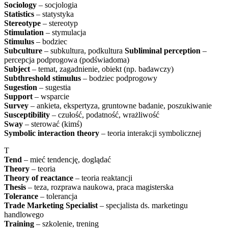
Sociology
– socjologia
Statistics
– statystyka
Stereotype
– stereotyp
Stimulation
– stymulacja
Stimulus
– bodziec
Subculture
– subkultura, podkultura
Subliminal perception
–
percepcja podprogowa (podświadoma)
Subject
– temat, zagadnienie, obiekt (np. badawczy)
Subthreshold stimulus
– bodziec podprogowy
Sugestion
– sugestia
Support
– wsparcie
Survey
– ankieta, ekspertyza, gruntowne badanie, poszukiwanie
Susceptibility
– czułość, podatność, wrażliwość
Sway
– sterować (kimś)
Symbolic interaction theory
– teoria interakcji symbolicznej
T
Tend
– mieć tendencję, doglądać
Theory
– teoria
Theory of reactance
– teoria reaktancji
Thesis
– teza, rozprawa naukowa, praca magisterska
Tolerance
– tolerancja
Trade Marketing Specialist
– specjalista ds. marketingu
handlowego
Training
– szkolenie, trening