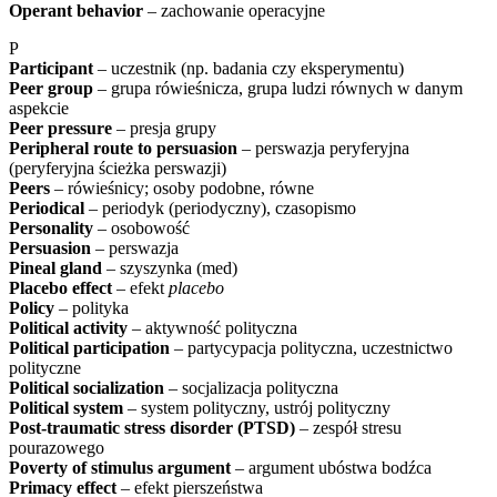
Operant behavior
– zachowanie operacyjne
P
Participant
– uczestnik (np. badania czy eksperymentu)
Peer group
– grupa rówieśnicza, grupa ludzi równych w danym
aspekcie
Peer pressure
– presja grupy
Peripheral route to persuasion
– perswazja peryferyjna
(peryferyjna ścieżka perswazji)
Peers
– rówieśnicy; osoby podobne, równe
Periodical
– periodyk (periodyczny), czasopismo
Personality
– osobowość
Persuasion
– perswazja
Pineal gland
– szyszynka (med)
Placebo effect
– efekt
placebo
Policy
– polityka
Political activity
– aktywność polityczna
Political participation
– partycypacja polityczna, uczestnictwo
polityczne
Political socialization
– socjalizacja polityczna
Political system
– system polityczny, ustrój polityczny
Post-traumatic stress disorder (PTSD)
– zespół stresu
pourazowego
Poverty of stimulus argument
– argument ubóstwa bodźca
Primacy effect
– efekt pierszeństwa