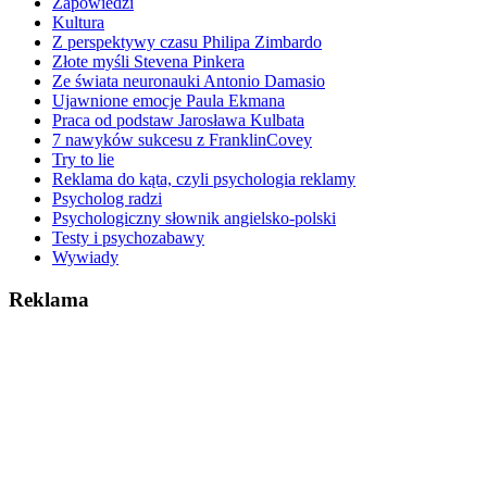
Zapowiedzi
Kultura
Z perspektywy czasu Philipa Zimbardo
Złote myśli Stevena Pinkera
Ze świata neuronauki Antonio Damasio
Ujawnione emocje Paula Ekmana
Praca od podstaw Jarosława Kulbata
7 nawyków sukcesu z FranklinCovey
Try to lie
Reklama do kąta, czyli psychologia reklamy
Psycholog radzi
Psychologiczny słownik angielsko-polski
Testy i psychozabawy
Wywiady
Reklama