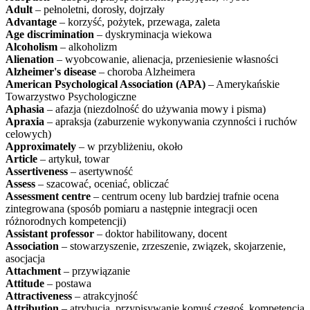
Adult
– pełnoletni, dorosły, dojrzały
Advantage
– korzyść, pożytek, przewaga, zaleta
Age discrimination
– dyskryminacja wiekowa
Alcoholism
– alkoholizm
Alienation
– wyobcowanie, alienacja, przeniesienie własności
Alzheimer's disease
– choroba Alzheimera
American Psychological Association (APA)
– Amerykańskie
Towarzystwo Psychologiczne
Aphasia
– afazja (niezdolność do używania mowy i pisma)
Apraxia
– apraksja (zaburzenie wykonywania czynności i ruchów
celowych)
Approximately
– w przybliżeniu, około
Article
– artykuł, towar
Assertiveness
– asertywność
Assess
– szacować, oceniać, obliczać
Assessment centre
– centrum oceny lub bardziej trafnie ocena
zintegrowana (sposób pomiaru a następnie integracji ocen
różnorodnych kompetencji)
Assistant professor
– doktor habilitowany, docent
Association
– stowarzyszenie, zrzeszenie, związek, skojarzenie,
asocjacja
Attachment
– przywiązanie
Attitude
– postawa
Attractiveness
– atrakcyjność
Attribution
– atrybucja, przypisywanie komuś czegoś, kompetencja