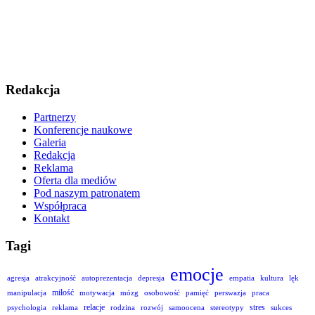
Redakcja
Partnerzy
Konferencje naukowe
Galeria
Redakcja
Reklama
Oferta dla mediów
Pod naszym patronatem
Współpraca
Kontakt
Tagi
emocje
agresja
atrakcyjność
autoprezentacja
depresja
empatia
kultura
lęk
miłość
manipulacja
motywacja
mózg
osobowość
pamięć
perswazja
praca
relacje
stres
psychologia
reklama
rodzina
rozwój
samoocena
stereotypy
sukces