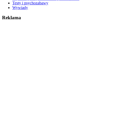
Testy i psychozabawy
Wywiady
Reklama