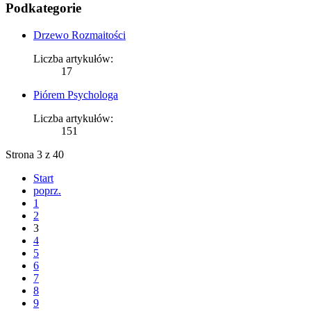
Podkategorie
Drzewo Rozmaitości
Liczba artykułów:
17
Piórem Psychologa
Liczba artykułów:
151
Strona 3 z 40
Start
poprz.
1
2
3
4
5
6
7
8
9