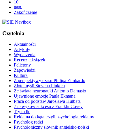
10
nast.
Zakończenie
Czytelnia
Aktualności
Artykuły
Wydarzenia
Recenzje książek
Felietony
Zapowiedzi
Kultura
Z perspektywy czasu Philipa Zimbardo
Złote myśli Stevena Pinkera
Ze świata neuronauki Antonio Damasio
Ujawnione emocje Paula Ekmana
Praca od podstaw Jarosława Kulbata
7 nawyków sukcesu z FranklinCovey
Try to lie
Reklama do kąta, czyli psychologia reklamy
Psycholog radzi
Psychologiczny słownik angielsko-polski