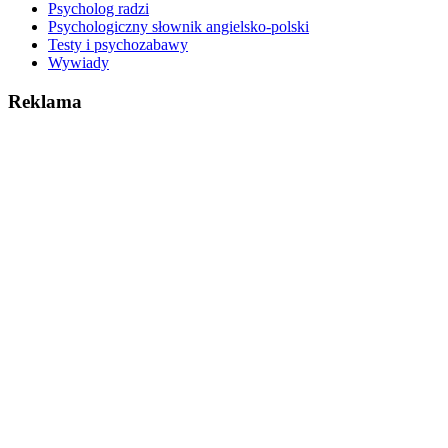
Psycholog radzi
Psychologiczny słownik angielsko-polski
Testy i psychozabawy
Wywiady
Reklama