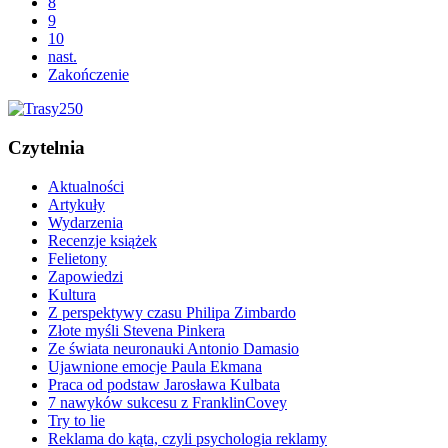
8
9
10
nast.
Zakończenie
Czytelnia
Aktualności
Artykuły
Wydarzenia
Recenzje książek
Felietony
Zapowiedzi
Kultura
Z perspektywy czasu Philipa Zimbardo
Złote myśli Stevena Pinkera
Ze świata neuronauki Antonio Damasio
Ujawnione emocje Paula Ekmana
Praca od podstaw Jarosława Kulbata
7 nawyków sukcesu z FranklinCovey
Try to lie
Reklama do kąta, czyli psychologia reklamy