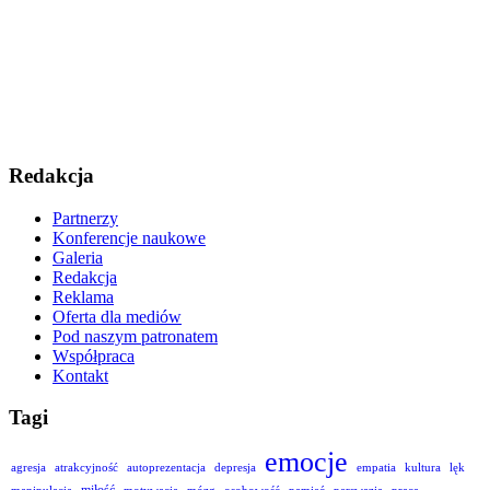
Redakcja
Partnerzy
Konferencje naukowe
Galeria
Redakcja
Reklama
Oferta dla mediów
Pod naszym patronatem
Współpraca
Kontakt
Tagi
emocje
agresja
atrakcyjność
autoprezentacja
depresja
empatia
kultura
lęk