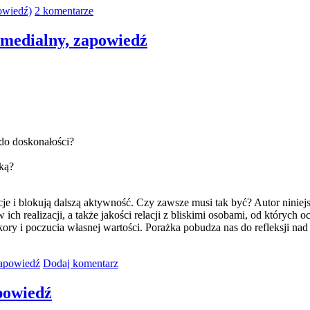
owiedź)
2 komentarze
 medialny, zapowiedź
 do doskonałości?
żką?
 i blokują dalszą aktywność. Czy zawsze musi tak być? Autor niniejsz
h realizacji, a także jakości relacji z bliskimi osobami, od których 
kory i poczucia własnej wartości. Porażka pobudza nas do refleksji na
zapowiedź
Dodaj komentarz
powiedź