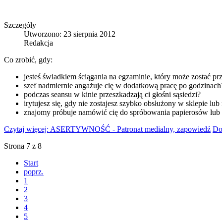
Szczegóły
Utworzono: 23 sierpnia 2012
Redakcja
Co zrobić, gdy:
jesteś świadkiem ściągania na egzaminie, który może zostać pr
szef nadmiernie angażuje cię w dodatkową pracę po godzinach
podczas seansu w kinie przeszkadzają ci głośni sąsiedzi?
irytujesz się, gdy nie zostajesz szybko obsłużony w sklepie lub 
znajomy próbuje namówić cię do spróbowania papierosów lub 
Czytaj więcej: ASERTYWNOŚĆ - Patronat medialny, zapowiedź
Do
Strona 7 z 8
Start
poprz.
1
2
3
4
5