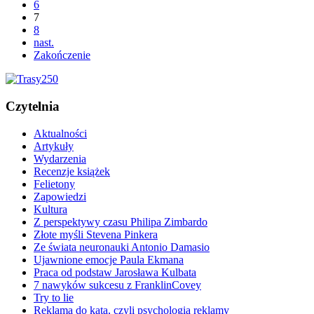
6
7
8
nast.
Zakończenie
Czytelnia
Aktualności
Artykuły
Wydarzenia
Recenzje książek
Felietony
Zapowiedzi
Kultura
Z perspektywy czasu Philipa Zimbardo
Złote myśli Stevena Pinkera
Ze świata neuronauki Antonio Damasio
Ujawnione emocje Paula Ekmana
Praca od podstaw Jarosława Kulbata
7 nawyków sukcesu z FranklinCovey
Try to lie
Reklama do kąta, czyli psychologia reklamy