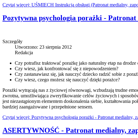
Czytaj więcej: UŚMIECH Instrukcja obsługi (Patronat medialny, zap
Pozytywna psychologia porażki - Patronat
Szczegóły
Utworzono: 23 sierpnia 2012
Redakcja
Czy potrafisz traktować porażkę jako naturalny etap na drodze
Czy wiesz, jak konfrontować się z niepowodzeniem?
Czy zastanawiasz się, jak nauczyć dziecko radzić sobie z pora
Czy wiesz, czego możesz się nauczyć dzięki porażce?
Porażki wytrącają nas z życiowej równowagi, wzbudzają trudne emocje
zwrotna, umożliwiająca zweryfikowanie celów życiowych i sposobów ic
jest niezastąpionym elementem doskonalenia siebie, kształtowania po
bardziej zaangażowane i przepełnione sensem.
Czytaj więcej: Pozytywna psychologia porażki - Patronat medialny, 
ASERTYWNOŚĆ - Patronat medialny, za