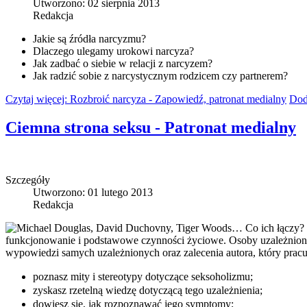
Utworzono: 02 sierpnia 2013
Redakcja
Jakie są źródła narcyzmu?
Dlaczego ulegamy urokowi narcyza?
Jak zadbać o siebie w relacji z narcyzem?
Jak radzić sobie z narcystycznym rodzicem czy partnerem?
Czytaj więcej: Rozbroić narcyza - Zapowiedź, patronat medialny
Dod
Ciemna strona seksu - Patronat medialny
Szczegóły
Utworzono: 01 lutego 2013
Redakcja
Michael Douglas, David Duchovny, Tiger Woods… Co ich łączy? Pod
funkcjonowanie i podstawowe czynności życiowe. Osoby uzależnione o
wypowiedzi samych uzależnionych oraz zalecenia autora, który pracuj
poznasz mity i stereotypy dotyczące seksoholizmu;
zyskasz rzetelną wiedzę dotyczącą tego uzależnienia;
dowiesz się, jak rozpoznawać jego symptomy;