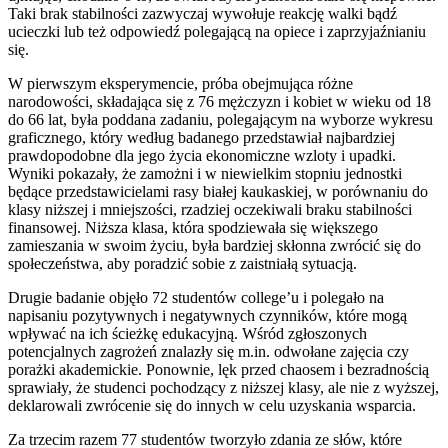
Taki brak stabilności zazwyczaj wywołuje reakcję walki bądź
ucieczki lub też odpowiedź polegającą na opiece i zaprzyjaźnianiu
się.
W pierwszym eksperymencie, próba obejmująca różne
narodowości, składająca się z 76 mężczyzn i kobiet w wieku od 18
do 66 lat, była poddana zadaniu, polegającym na wyborze wykresu
graficznego, który według badanego przedstawiał najbardziej
prawdopodobne dla jego życia ekonomiczne wzloty i upadki.
Wyniki pokazały, że zamożni i w niewielkim stopniu jednostki
będące przedstawicielami rasy białej kaukaskiej, w porównaniu do
klasy niższej i mniejszości, rzadziej oczekiwali braku stabilności
finansowej. Niższa klasa, która spodziewała się większego
zamieszania w swoim życiu, była bardziej skłonna zwrócić się do
społeczeństwa, aby poradzić sobie z zaistniałą sytuacją.
Drugie badanie objęło 72 studentów college’u i polegało na
napisaniu pozytywnych i negatywnych czynników, które mogą
wpływać na ich ścieżkę edukacyjną. Wśród zgłoszonych
potencjalnych zagrożeń znalazły się m.in. odwołane zajęcia czy
porażki akademickie. Ponownie, lęk przed chaosem i bezradnością
sprawiały, że studenci pochodzący z niższej klasy, ale nie z wyższej,
deklarowali zwrócenie się do innych w celu uzyskania wsparcia.
Za trzecim razem 77 studentów tworzyło zdania ze słów, które