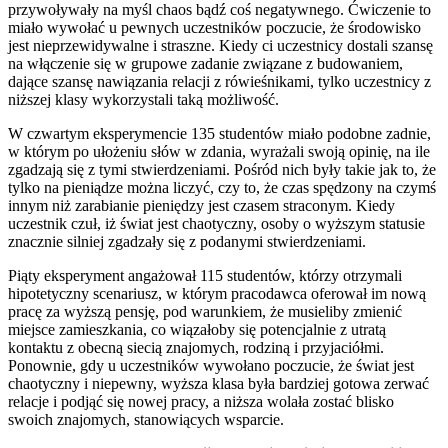
przywoływały na myśl chaos bądź coś negatywnego. Ćwiczenie to
miało wywołać u pewnych uczestników poczucie, że środowisko
jest nieprzewidywalne i straszne. Kiedy ci uczestnicy dostali szansę
na włączenie się w grupowe zadanie związane z budowaniem,
dające szansę nawiązania relacji z rówieśnikami, tylko uczestnicy z
niższej klasy wykorzystali taką możliwość.
W czwartym eksperymencie 135 studentów miało podobne zadnie,
w którym po ułożeniu słów w zdania, wyrażali swoją opinię, na ile
zgadzają się z tymi stwierdzeniami. Pośród nich były takie jak to, że
tylko na pieniądze można liczyć, czy to, że czas spędzony na czymś
innym niż zarabianie pieniędzy jest czasem straconym. Kiedy
uczestnik czuł, iż świat jest chaotyczny, osoby o wyższym statusie
znacznie silniej zgadzały się z podanymi stwierdzeniami.
Piąty eksperyment angażował 115 studentów, którzy otrzymali
hipotetyczny scenariusz, w którym pracodawca oferował im nową
pracę za wyższą pensję, pod warunkiem, że musieliby zmienić
miejsce zamieszkania, co wiązałoby się potencjalnie z utratą
kontaktu z obecną siecią znajomych, rodziną i przyjaciółmi.
Ponownie, gdy u uczestników wywołano poczucie, że świat jest
chaotyczny i niepewny, wyższa klasa była bardziej gotowa zerwać
relacje i podjąć się nowej pracy, a niższa wolała zostać blisko
swoich znajomych, stanowiących wsparcie.