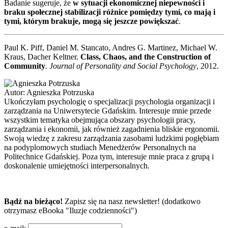
Badanie sugeruje, że
w sytuacji ekonomicznej niepewności i
braku społecznej stabilizacji różnice pomiędzy tymi, co mają i
tymi, którym brakuje, mogą się jeszcze powiększać
.
Paul K. Piff, Daniel M. Stancato, Andres G. Martinez, Michael W.
Kraus, Dacher Keltner.
Class, Chaos, and the Construction of
Community
. Journal of Personality and Social Psychology
, 2012.
Autor:
Agnieszka Potrzuska
Ukończyłam psychologię o specjalizacji psychologia organizacji i
zarządzania na Uniwersytecie Gdańskim. Interesuje mnie przede
wszystkim tematyka obejmująca obszary psychologii pracy,
zarządzania i ekonomii, jak również zagadnienia bliskie ergonomii.
Swoją wiedzę z zakresu zarządzania zasobami ludzkimi pogłębiam
na podyplomowych studiach Menedżerów Personalnych na
Politechnice Gdańskiej. Poza tym, interesuje mnie praca z grupą i
doskonalenie umiejętności interpersonalnych.
Bądź na bieżąco!
Zapisz się na nasz newsletter! (dodatkowo
otrzymasz eBooka "Iluzje codzienności")