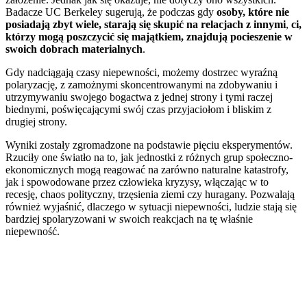
Badacze UC Berkeley sugerują, że podczas gdy
osoby, które nie
posiadają zbyt wiele, starają się skupić na relacjach z innymi
,
ci,
którzy mogą poszczycić się majątkiem, znajdują pocieszenie w
swoich dobrach materialnych
.
Gdy nadciągają czasy niepewności, możemy dostrzec wyraźną
polaryzację, z zamożnymi skoncentrowanymi na zdobywaniu i
utrzymywaniu swojego bogactwa z jednej strony i tymi raczej
biednymi, poświęcającymi swój czas przyjaciołom i bliskim z
drugiej strony.
Wyniki zostały zgromadzone na podstawie pięciu eksperymentów.
Rzuciły one światło na to, jak jednostki z różnych grup społeczno-
ekonomicznych mogą reagować na zarówno naturalne katastrofy,
jak i spowodowane przez człowieka kryzysy, włączając w to
recesję, chaos polityczny, trzęsienia ziemi czy huragany. Pozwalają
również wyjaśnić, dlaczego w sytuacji niepewności, ludzie stają się
bardziej spolaryzowani w swoich reakcjach na tę właśnie
niepewność.