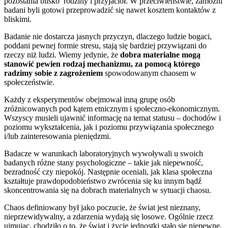
pozostania blisko rodziny i przyjaciół. W przeciwieństwie, zamożni
badani byli gotowi przeprowadzić się nawet kosztem kontaktów z
bliskimi.
Badanie nie dostarcza jasnych przyczyn, dlaczego ludzie bogaci,
poddani pewnej formie stresu, stają się bardziej przywiązani do
rzeczy niż ludzi. Wiemy jedynie, że
dobra materialne mogą
stanowić pewien rodzaj mechanizmu, za pomocą którego
radzimy sobie z zagrożeniem
spowodowanym chaosem w
społeczeństwie.
Każdy z eksperymentów obejmował inną grupę osób
zróżnicowanych pod kątem etnicznym i społeczno-ekonomicznym.
Wszyscy musieli ujawnić informację na temat statusu – dochodów i
poziomu wykształcenia, jak i poziomu przywiązania społecznego
i/lub zainteresowania pieniędzmi.
Badacze w warunkach laboratoryjnych wywoływali u swoich
badanych różne stany psychologiczne – takie jak niepewność,
bezradność czy niepokój. Następnie oceniali, jak klasa społeczna
kształtuje prawdopodobieństwo zwrócenia się ku innym bądź
skoncentrowania się na dobrach materialnych w sytuacji chaosu.
Chaos definiowany był jako poczucie, że świat jest nieznany,
nieprzewidywalny, a zdarzenia wydają się losowe. Ogólnie rzecz
ujmując, chodziło o to, że świat i życie jednostki stało się niepewne.