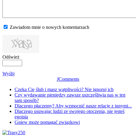
Zawiadom mnie o nowych komentarzach
Odśwież
Wyślij
JComments
Czeka Cię ślub i masz wątpliwości? Nie ignoruj ich
Czy wydawanie pieniędzy zawsze uszczęśliwia nas w ten
sam sposób?
Dlaczego płaczemy? Aby wzmocnić nasze relacje z innymi...
Dlaczego usuwając ludzi ze swojego otoczenia, nie jesteś
egoistą
Gniew może pomagać związkowi