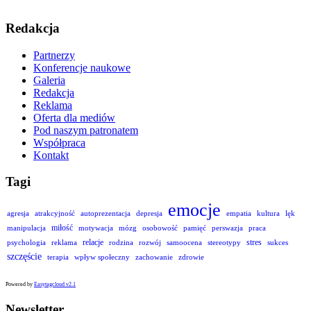
Redakcja
Partnerzy
Konferencje naukowe
Galeria
Redakcja
Reklama
Oferta dla mediów
Pod naszym patronatem
Współpraca
Kontakt
Tagi
emocje
agresja
atrakcyjność
autoprezentacja
depresja
empatia
kultura
lęk
miłość
manipulacja
motywacja
mózg
osobowość
pamięć
perswazja
praca
relacje
stres
psychologia
reklama
rodzina
rozwój
samoocena
stereotypy
sukces
szczęście
terapia
wpływ społeczny
zachowanie
zdrowie
Powered by
Easytagcloud v2.1
Newsletter