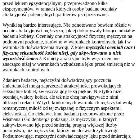
przed lękiem egzystencjalnym, przeprowadzono kilka
eksperymentów, w ramach których osoby badane oceniały
atrakcyjność potencjalnych partnerów płci przeciwnej.
Wyniki są bardzo interesujące. Nie odnotowano bowiem różnic w
ocenie atrakcyjności mężczyzn, jakiej dokonywały biorące udział w
badaniu kobiety. Oceniały one atrakcyjność fizyczną mężczyzn na
podobnym poziomie, zarówno w warunkach kontrolnych, jak i w
warunkach doświadczenia trwogi. Z kolei
mężczyźni oceniali czar i
fizyczną seksualność kobiet niżej, gdy aktywizowano u nich
wyrazistość śmierci.
Kobiety atrakcyjne były więc oceniane
znacząco niżej w warunkach wzbudzenia lęku przed śmiercią niż w
warunkach kontrolnych.
Zdaniem badaczy, mężczyźni doświadczający poczucia
śmiertelności mogą zaprzeczać atrakcyjności prowokujących
seksualnie kobiet, zwłaszcza gdy te są piękne. Nie tylko niżej
oceniają walory kobiet, ale też nie chcą nawiązywać z nimi
bliższych relacji. W tych konkretnych warunkach mężczyźni wolą
romantyczną miłość od tej związanej z fizycznym aspektem i
cielesnością. Co ciekawe, inne badania przeprowadzone przez
Wismana i Goldenberga pokazują, iż mężczyźni, u których
zaktywizowano lęk przed śmiercią, pragną większej liczby
potomstwa, niż mężczyźni, którzy nie doświadczyli trwogi.
Podsumowując, mężczyźni doświadczający lęku przed śmiercią z