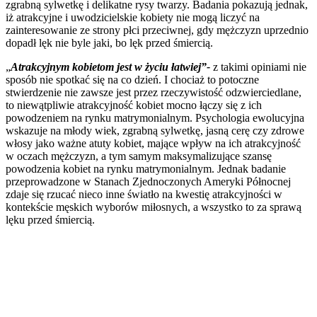
zgrabną sylwetkę i delikatne rysy twarzy. Badania pokazują jednak,
iż atrakcyjne i uwodzicielskie kobiety nie mogą liczyć na
zainteresowanie ze strony płci przeciwnej, gdy mężczyzn uprzednio
dopadł lęk nie byle jaki, bo lęk przed śmiercią.
„
Atrakcyjnym kobietom jest w życiu łatwiej”-
z takimi opiniami nie
sposób nie spotkać się na co dzień. I chociaż to potoczne
stwierdzenie nie zawsze jest przez rzeczywistość odzwierciedlane,
to niewątpliwie atrakcyjność kobiet mocno łączy się z ich
powodzeniem na rynku matrymonialnym. Psychologia ewolucyjna
wskazuje na młody wiek, zgrabną sylwetkę, jasną cerę czy zdrowe
włosy jako ważne atuty kobiet, mające wpływ na ich atrakcyjność
w oczach mężczyzn, a tym samym maksymalizujące szansę
powodzenia kobiet na rynku matrymonialnym. Jednak badanie
przeprowadzone w Stanach Zjednoczonych Ameryki Północnej
zdaje się rzucać nieco inne światło na kwestię atrakcyjności w
kontekście męskich wyborów miłosnych, a wszystko to za sprawą
lęku przed śmiercią.