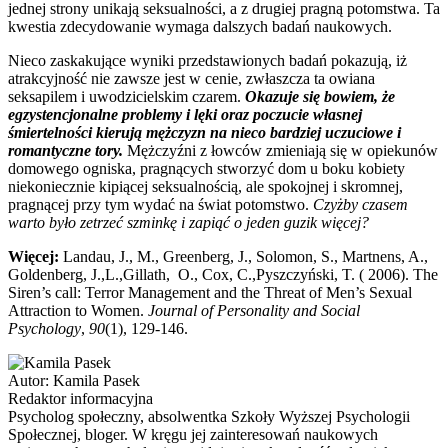
jednej strony unikają seksualności, a z drugiej pragną potomstwa. Ta
kwestia zdecydowanie wymaga dalszych badań naukowych.
Nieco zaskakujące wyniki przedstawionych badań pokazują, iż
atrakcyjność nie zawsze jest w cenie, zwłaszcza ta owiana
seksapilem i uwodzicielskim czarem.
Okazuje się bowiem, że
egzystencjonalne problemy i lęki oraz poczucie własnej
śmiertelności kierują mężczyzn na nieco bardziej uczuciowe i
romantyczne tory.
Mężczyźni z łowców zmieniają się w opiekunów
domowego ogniska, pragnących stworzyć dom u boku kobiety
niekoniecznie kipiącej seksualnością, ale spokojnej i skromnej,
pragnącej przy tym wydać na świat potomstwo.
Czyżby czasem
warto było zetrzeć szminkę i zapiąć o jeden guzik więcej?
Więcej:
Landau, J., M., Greenberg, J., Solomon, S., Martnens, A.,
Goldenberg, J.,L.,Gillath, O., Cox, C.,Pyszczyński, T. ( 2006). The
Siren’s call: Terror Management and the Threat of Men’s Sexual
Attraction to Women.
Journal of Personality and Social
Psychology
,
90
(1), 129-146.
Autor:
Kamila Pasek
Redaktor informacyjna
Psycholog społeczny, absolwentka Szkoły Wyższej Psychologii
Społecznej, bloger. W kręgu jej zainteresowań naukowych