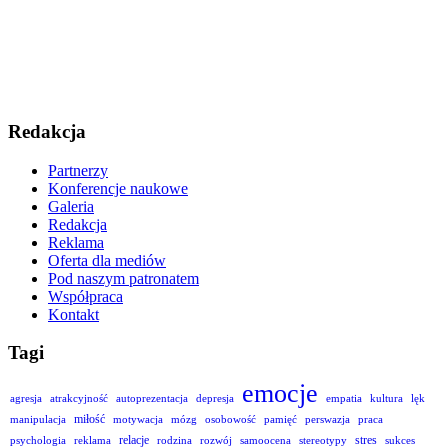
Redakcja
Partnerzy
Konferencje naukowe
Galeria
Redakcja
Reklama
Oferta dla mediów
Pod naszym patronatem
Współpraca
Kontakt
Tagi
emocje
agresja
atrakcyjność
autoprezentacja
depresja
empatia
kultura
lęk
miłość
manipulacja
motywacja
mózg
osobowość
pamięć
perswazja
praca
relacje
stres
psychologia
reklama
rodzina
rozwój
samoocena
stereotypy
sukces