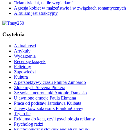
"Mam tyle lat, na ile wyglądam"
Agresja kobiet w małżeństwie i w związkach romantycznych
Altruizm jest atrakcyjny
Czytelnia
Aktualności
Artykuły
Wydarzenia
Recenzje książek
Felietony
Zapowiedzi
Kultura
Z perspektywy czasu Philipa Zimbardo
Złote myśli Stevena Pinkera
Ze świata neuronauki Antonio Damasio
Ujawnione emocje Paula Ekmana
Praca od podstaw Jarosława Kulbata
7 nawyków sukcesu z FranklinCovey
Try to lie
Reklama do kąta, czyli psychologia reklamy
Psycholog radzi
Psychologiczny słownik angielsko-polski