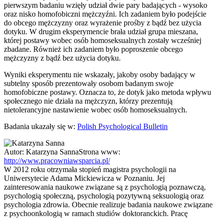
pierwszym badaniu wzięły udział dwie pary badających - wysoko
oraz nisko homofobiczni mężczyźni. Ich zadaniem było podejście
do obcego mężczyzny oraz wyrażenie prośby z bądź bez użycia
dotyku. W drugim eksperymencie brała udział grupa mieszana,
której postawy wobec osób homoseksualnych zostały wcześniej
zbadane. Również ich zadaniem było poproszenie obcego
mężczyzny z bądź bez użycia dotyku.
Wyniki eksperymentu nie wskazały, jakoby osoby badający w
subtelny sposób prezentowały osobom badanym swoje
homofobiczne postawy. Oznacza to, że dotyk jako metoda wpływu
społecznego nie działa na mężczyzn, którzy prezentują
nietolerancyjne nastawienie wobec osób homoseksualnych.
Badania ukazały się w:
Polish Psychological Bulletin
Autor:
Katarzyna Sanna
Strona www:
http://www.pracowniawsparcia.pl/
W 2012 roku otrzymała stopień magistra psychologii na
Uniwersytecie Adama Mickiewicza w Poznaniu. Jej
zainteresowania naukowe związane są z psychologią poznawczą,
psychologią społeczną, psychologią pozytywną seksuologią oraz
psychologia zdrowia. Obecnie realizuje badania naukowe związane
z psychoonkologią w ramach studiów doktoranckich. Pracę