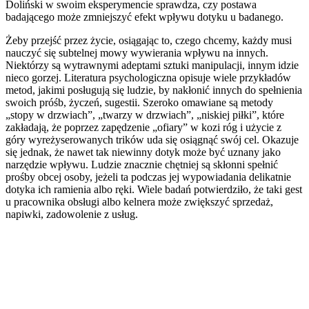
Doliński w swoim eksperymencie sprawdza, czy postawa
badającego może zmniejszyć efekt wpływu dotyku u badanego.
Żeby przejść przez życie, osiągając to, czego chcemy, każdy musi
nauczyć się subtelnej mowy wywierania wpływu na innych.
Niektórzy są wytrawnymi adeptami sztuki manipulacji, innym idzie
nieco gorzej. Literatura psychologiczna opisuje wiele przykładów
metod, jakimi posługują się ludzie, by nakłonić innych do spełnienia
swoich próśb, życzeń, sugestii. Szeroko omawiane są metody
„stopy w drzwiach”, „twarzy w drzwiach”, „niskiej piłki”, które
zakładają, że poprzez zapędzenie „ofiary” w kozi róg i użycie z
góry wyreżyserowanych trików uda się osiągnąć swój cel. Okazuje
się jednak, że nawet tak niewinny dotyk może być uznany jako
narzędzie wpływu. Ludzie znacznie chętniej są skłonni spełnić
prośby obcej osoby, jeżeli ta podczas jej wypowiadania delikatnie
dotyka ich ramienia albo ręki. Wiele badań potwierdziło, że taki gest
u pracownika obsługi albo kelnera może zwiększyć sprzedaż,
napiwki, zadowolenie z usług.