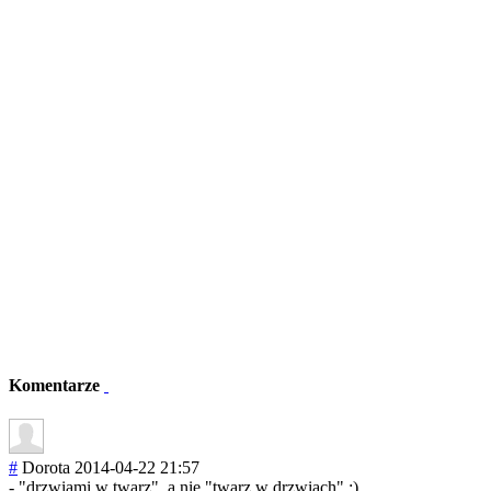
Komentarze
#
Dorota
2014-04-22 21:57
- "drzwiami w twarz", a nie "twarz w drzwiach" :)