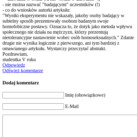
- nie można nazwać "badającymi" uczestników (!)
- co do wniosków autorki artykułu:
"Wyniki eksperymentu nie wskazały, jakoby osoby badający w
subtelny sposób prezentowały osobom badanym swoje
homofobiczne postawy. Oznacza to, że dotyk jako metoda wpływu
społecznego nie działa na mężczyzn, którzy prezentują
nietolerancyjne nastawienie wobec osób homoseksualnych
." Zdanie
drugie nie wynika logicznie z pierwszego, ani tym bardziej z
omawianego artykułu. Wystarczy przeczytać abstrakt.
Pozdrawiam,
studentka V roku
Odpowiedz
Odśwież komentarze
Dodaj komentarz
Imię (obowiązkowe)
E-Mail