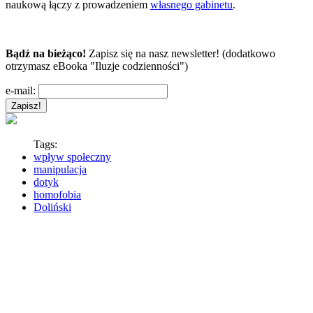
naukową łączy z prowadzeniem
własnego gabinetu
.
Bądź na bieżąco!
Zapisz się na nasz newsletter! (dodatkowo
otrzymasz eBooka "Iluzje codzienności")
e-mail:
Tags:
wpływ społeczny
manipulacja
dotyk
homofobia
Doliński