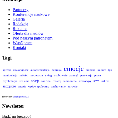
Partnerzy
Konferencje naukowe
Galeria
Redakcja
Reklama
Oferta dla mediów
Pod naszym patronatem
Współpraca
Kontakt
Tagi
emocje
agresja
atrakcyjność
autoprezentacja
depresja
empatia
kultura
lęk
miłość
manipulacja
motywacja
mózg
osobowość
pamięć
perswazja
praca
relacje
stres
psychologia
reklama
rodzina
rozwój
samoocena
stereotypy
sukces
szczęście
terapia
wpływ społeczny
zachowanie
zdrowie
Powered by
Easytagcloud v2.1
Newsletter
Bądź na bieżąco!