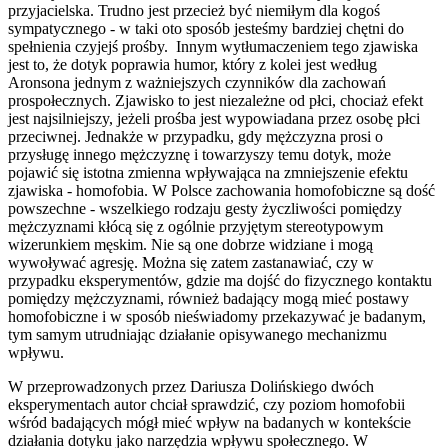
przyjacielska. Trudno jest przecież być niemiłym dla kogoś
sympatycznego - w taki oto sposób jesteśmy bardziej chętni do
spełnienia czyjejś prośby. Innym wytłumaczeniem tego zjawiska
jest to, że dotyk poprawia humor, który z kolei jest według
Aronsona jednym z ważniejszych czynników dla zachowań
prospołecznych. Zjawisko to jest niezależne od płci, chociaż efekt
jest najsilniejszy, jeżeli prośba jest wypowiadana przez osobę płci
przeciwnej. Jednakże w przypadku, gdy mężczyzna prosi o
przysługę innego mężczyznę i towarzyszy temu dotyk, może
pojawić się istotna zmienna wpływająca na zmniejszenie efektu
zjawiska - homofobia. W Polsce zachowania homofobiczne są dość
powszechne - wszelkiego rodzaju gesty życzliwości pomiędzy
mężczyznami kłócą się z ogólnie przyjętym stereotypowym
wizerunkiem męskim. Nie są one dobrze widziane i mogą
wywoływać agresję. Można się zatem zastanawiać, czy w
przypadku eksperymentów, gdzie ma dojść do fizycznego kontaktu
pomiędzy mężczyznami, również badający mogą mieć postawy
homofobiczne i w sposób nieświadomy przekazywać je badanym,
tym samym utrudniając działanie opisywanego mechanizmu
wpływu.
W przeprowadzonych przez Dariusza Dolińskiego dwóch
eksperymentach autor chciał sprawdzić, czy poziom homofobii
wśród badających mógł mieć wpływ na badanych w kontekście
działania dotyku jako narzędzia wpływu społecznego. W