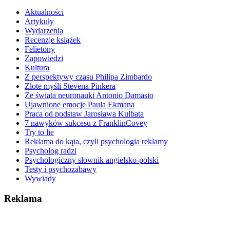
Aktualności
Artykuły
Wydarzenia
Recenzje książek
Felietony
Zapowiedzi
Kultura
Z perspektywy czasu Philipa Zimbardo
Złote myśli Stevena Pinkera
Ze świata neuronauki Antonio Damasio
Ujawnione emocje Paula Ekmana
Praca od podstaw Jarosława Kulbata
7 nawyków sukcesu z FranklinCovey
Try to lie
Reklama do kąta, czyli psychologia reklamy
Psycholog radzi
Psychologiczny słownik angielsko-polski
Testy i psychozabawy
Wywiady
Reklama