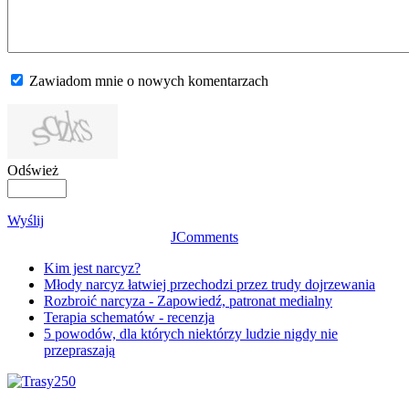
Zawiadom mnie o nowych komentarzach
Odśwież
Wyślij
JComments
Kim jest narcyz?
Młody narcyz łatwiej przechodzi przez trudy dojrzewania
Rozbroić narcyza - Zapowiedź, patronat medialny
Terapia schematów - recenzja
5 powodów, dla których niektórzy ludzie nigdy nie
przepraszają