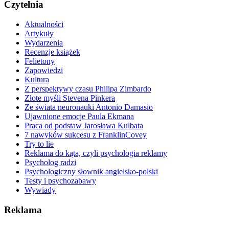
Czytelnia
Aktualności
Artykuły
Wydarzenia
Recenzje książek
Felietony
Zapowiedzi
Kultura
Z perspektywy czasu Philipa Zimbardo
Złote myśli Stevena Pinkera
Ze świata neuronauki Antonio Damasio
Ujawnione emocje Paula Ekmana
Praca od podstaw Jarosława Kulbata
7 nawyków sukcesu z FranklinCovey
Try to lie
Reklama do kąta, czyli psychologia reklamy
Psycholog radzi
Psychologiczny słownik angielsko-polski
Testy i psychozabawy
Wywiady
Reklama