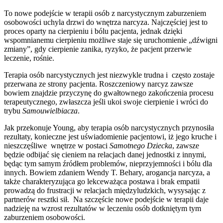
To nowe podejście w terapii osób z narcystycznym zaburzeniem
osobowości uchyla drzwi do wnętrza narcyza. Najczęściej jest to
proces oparty na cierpieniu i bólu pacjenta, jednak dzięki
wspomnianemu cierpieniu możliwe staje się uruchomienie „dźwigni
zmiany”, gdy cierpienie zanika, ryzyko, że pacjent przerwie
leczenie, rośnie.
Terapia osób narcystycznych jest niezwykle trudna i często zostaje
przerwana ze strony pacjenta. Roszczeniowy narcyz zawsze
bowiem znajdzie przyczynę do gwałtownego zakończenia procesu
terapeutycznego, zwłaszcza jeśli ukoi swoje cierpienie i wróci do
trybu
Samouwielbiacza
.
Jak przekonuje Young, aby terapia osób narcystycznych przynosiła
rezultaty, konieczne jest uświadomienie pacjentowi, iż jego kruche i
nieszczęśliwe wnętrze w postaci
Samotnego Dziecka
, zawsze
będzie odbijać się cieniem na relacjach danej jednostki z innymi,
będąc tym samym źródłem problemów, nieprzyjemności i bólu dla
innych. Bowiem zdaniem Wendy T. Behary, arogancja narcyza, a
także charakteryzująca go lekceważąca postawa i brak empatii
prowadzą do frustracji w relacjach międzyludzkich, wysysając z
partnerów resztki sił. Na szczęście nowe podejście w terapii daje
nadzieję na wzrost rezultatów w leczeniu osób dotkniętym tym
zaburzeniem osobowości.