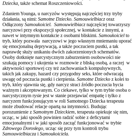
Dziecka,
także schemat Roszczeniowości.
Zdaniem Younga, u narcyzów występują najczęściej trzy tryby
działania, są nimi:
Samotne Dziecko.
Samouwielbiacz
oraz
Odłączony
Samoukoiciel.
Samouwielbiacz
najczęściej towarzyszy
narcyzowi przy ekspozycji społecznej, w kontakcie z innymi, a
nawet w intymnym kontakcie z osobami bliskimi.
Samoukoiciel
to
tryb, który pozwala narcyzowi w jego własnym mniemaniu uporać
się emocjonalną deprywacją, a także poczuciem pustki, a tak
naprawdę służy unikaniu dwóch zakorzenionych schematów.
Osoby dotknięte narcystycznym zaburzeniem osobowości nie
szukają pomocy i ukojenia w rozmowie z bliską osobą, a raczej w
aktywności sportowej czy też zachowaniach kompulsywnych,
takich jak zakupy, hazard czy przygodny seks, które odwracają
uwagę od poczucia pustki i cierpienia.
Samotne Dziecko
z kolei to
tryb, który ujawnia się, gdy narcyz straci źródło poczucia bycia
ważnym i akceptowanym. Co ciekawe, tylko w tym trybie osoba o
narcystycznym rysie jest w stanie przejawiać empatię i tylko z
narcyzem funkcjonującym w roli Samotnego Dziecka terapeuta
może zbudować relacje opartą na intymności. Budując
porozumienie z
Samotnym Dzieckiem
, terapeuta opiekuje się nim,
ucząc, w jaki sposób powinien radzić sobie z deficytami
emocjonalnymi i w jaki sposób zacząć funkcjonować w trybie
Zdrowego Dorosłego,
ucząc się przy tym kontroli trybu
Samouwielbiacza
i
Samoukoiciela.