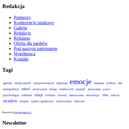
Redakcja
Partnerzy
Konferencje naukowe
Galeria
Redakcja
Reklama
Oferta dla mediów
Pod naszym patronatem
Współpraca
Kontakt
Tagi
emocje
agresja
atrakcyjność
autoprezentacja
depresja
empatia
kultura
lęk
miłość
manipulacja
motywacja
mózg
osobowość
pamięć
perswazja
praca
relacje
stres
psychologia
reklama
rodzina
rozwój
samoocena
stereotypy
sukces
szczęście
terapia
wpływ społeczny
zachowanie
zdrowie
Powered by
Easytagcloud v2.1
Newsletter