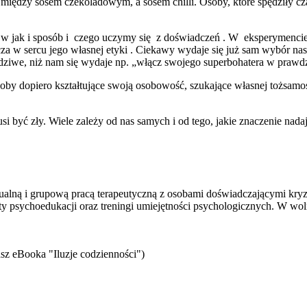
między sosem czekoladowym, a sosem chilli. Osoby, które spędziły cza
 w jak i sposób i czego uczymy się z doświadczeń . W eksperymenci
za w sercu jego własnej etyki . Ciekawy wydaje się już sam wybór na
wdziwe, niż nam się wydaje np. „włącz swojego superbohatera w prawd
Osoby dopiero kształtujące swoją osobowość, szukające własnej tożsamoś
 być zły. Wiele zależy od nas samych i od tego, jakie znaczenie nad
idualną i grupową pracą terapeutyczną z osobami doświadczającymi kr
ty psychoedukacji oraz treningi umiejętności psychologicznych. W wol
sz eBooka "Iluzje codzienności")