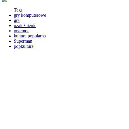
Tags:
gry komputerowe
gra
uzależnienie
przemoc
kultura popularna
Superman
popkultura