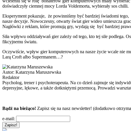
wcieleniu się w rolę bohaterów gier komputerowych miały wybierać 
doświadczyły ciemnej mocy Lorda Voldemorta, wybierały sos chilli.
Eksperyment pokazuje, że powinniśmy być bardziej świadomi tego,
nasze decyzje. Nowoczesny, otwarty świat gier wideo umieszcza grac
Nagłówki z reklam, które promują gry, wydają się być bardziej pra
Siła wpływu oddziaływań gier zależy od tego, kto tej sile podlega. 
fikcyjnemu światu.
Oczywiście, wpływ gier komputerowych na nasze życie wcale nie musi
Larą Croft albo Supermanem…?
Autor:
Katarzyna Maruszewska
Redaktor
Psycholog, trener i psychoterapeuta. Na co dzień zajmuje się indyw
depresyjne, lękowe, a także dotkniętymi przemocą. Prowadzi warszta
Bądź na bieżąco!
Zapisz się na nasz newsletter! (dodatkowo otrzyma
e-mail: