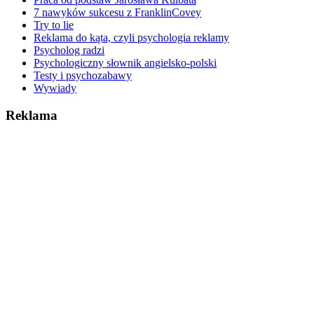
7 nawyków sukcesu z FranklinCovey
Try to lie
Reklama do kąta, czyli psychologia reklamy
Psycholog radzi
Psychologiczny słownik angielsko-polski
Testy i psychozabawy
Wywiady
Reklama