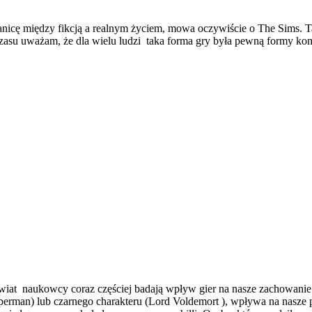
ranicę między fikcją a realnym życiem, mowa oczywiście o The Sims. T
zasu uważam, że dla wielu ludzi taka forma gry była pewną formy komp
naukowcy coraz częściej badają wpływ gier na nasze zachowanie. Bad
uperman) lub czarnego charakteru (Lord Voldemort ), wpływa na nasze