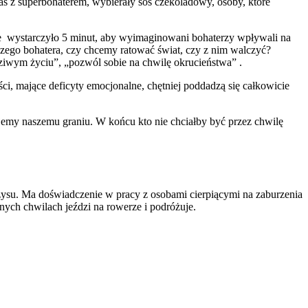
s z superbohaterem, wybierały sos czekoladowy, osoby, które
e wystarczyło 5 minut, aby wyimaginowani bohaterzy wpływali na
szego bohatera, czy chcemy ratować świat, czy z nim walczyć?
ziwym życiu”, „pozwól sobie na chwilę okrucieństwa” .
ci, mające deficyty emocjonalne, chętniej poddadzą się całkowicie
ajemy naszemu graniu. W końcu kto nie chciałby być przez chwilę
yzysu. Ma doświadczenie w pracy z osobami cierpiącymi na zaburzenia
nych chwilach jeździ na rowerze i podróżuje.