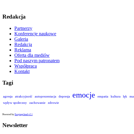
Redakcja
Partnerzy
Konferencje naukowe
Galeria
Redakcja
Reklama
Oferta dla mediów
Pod naszym patronatem
Współpraca
Kontakt
Tagi
emocje
agresja
atrakcyjność
autoprezentacja
depresja
empatia
kultura
lęk
ma
wpływ społeczny
zachowanie
zdrowie
Powered by
Easytagcloud v2.1
Newsletter