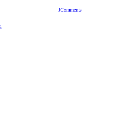
JComments
u