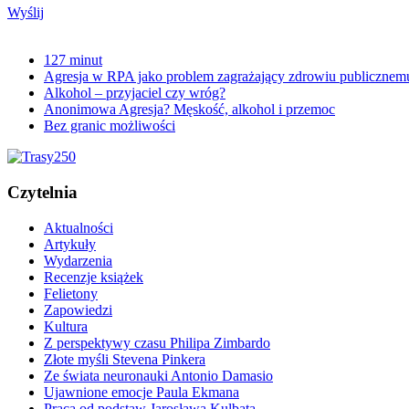
Wyślij
127 minut
Agresja w RPA jako problem zagrażający zdrowiu publicznem
Alkohol – przyjaciel czy wróg?
Anonimowa Agresja? Męskość, alkohol i przemoc
Bez granic możliwości
Czytelnia
Aktualności
Artykuły
Wydarzenia
Recenzje książek
Felietony
Zapowiedzi
Kultura
Z perspektywy czasu Philipa Zimbardo
Złote myśli Stevena Pinkera
Ze świata neuronauki Antonio Damasio
Ujawnione emocje Paula Ekmana
Praca od podstaw Jarosława Kulbata