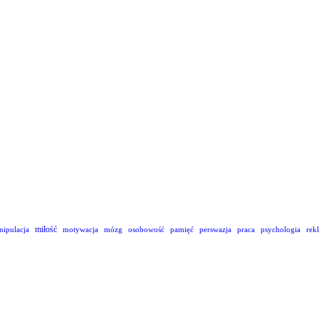
miłość
nipulacja
motywacja
mózg
osobowość
pamięć
perswazja
praca
psychologia
rek