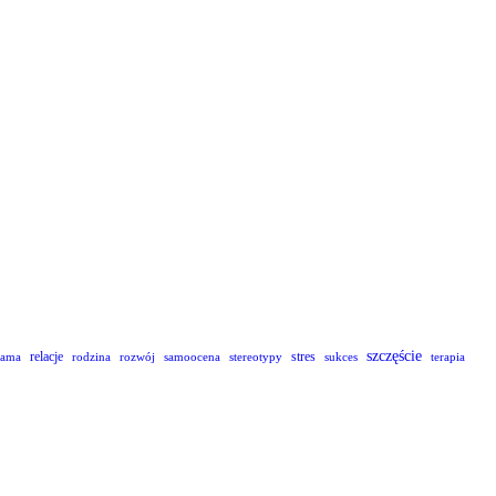
szczęście
relacje
stres
lama
rodzina
rozwój
samoocena
stereotypy
sukces
terapia