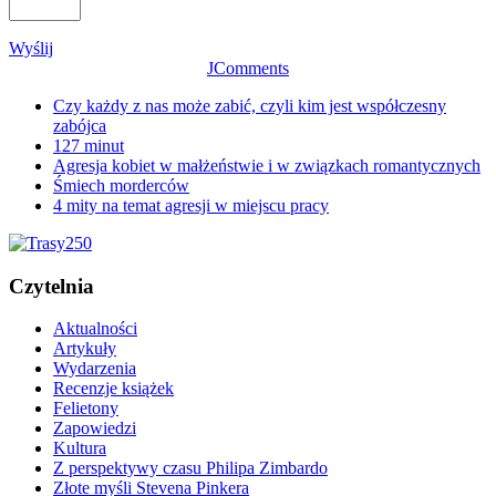
Wyślij
JComments
Czy każdy z nas może zabić, czyli kim jest współczesny
zabójca
127 minut
Agresja kobiet w małżeństwie i w związkach romantycznych
Śmiech morderców
4 mity na temat agresji w miejscu pracy
Czytelnia
Aktualności
Artykuły
Wydarzenia
Recenzje książek
Felietony
Zapowiedzi
Kultura
Z perspektywy czasu Philipa Zimbardo
Złote myśli Stevena Pinkera