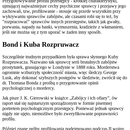
Przygotowywanie profilu przestępcy - krótkiej charakterystyki,
ujmującej najważniejsze cechy psychiczne sprawcy i przejawy jego
zachowań, tzw, profilowanie - stosuje się przede wszystkim przy
wykrywaniu sprawców zabójstw, ale czasami robi się to też, by
"rozpracować" sprawców innych przestępstw, takich jak gwałty,
porwania, napady na banki, wymuszenia, kradzieże z włamaniem,
jeśli nie można się z tym uporać w żaden inny sposób.
Bond i Kuba Rozpruwacz
Szczególnie trudnym przypadkiem była sprawa słynnego Kuby
Rozpruwacza. Nazwano tak sprawcę serii brutalnych zabójstw
prostytutek, grasującego w Londynie w 1888 roku. Morderstwa
ogromnie wzburzyły społeczność miasta, więc śledczy George
Lusk, aby dokonać szybszych postępów w śledztwie, zwrócił się do
dr. Thomasa Bonda z prośbą o przygotowanie opinii
psychologicznej o mordercy.
Jak pisze J. K. Gierowski w książce „Zabójcy i ich ofiary”, ów
raport stał się najstarszym sporządzonym w formie pisemnej
portretem psychologicznym przestępcy. Ponieważ jednak sprawcy
nigdy nie ujęto, niemożliwe było zweryfikowanie poprawności
profilu.
Później znane próby profilowania podejmowano podczas II wojny