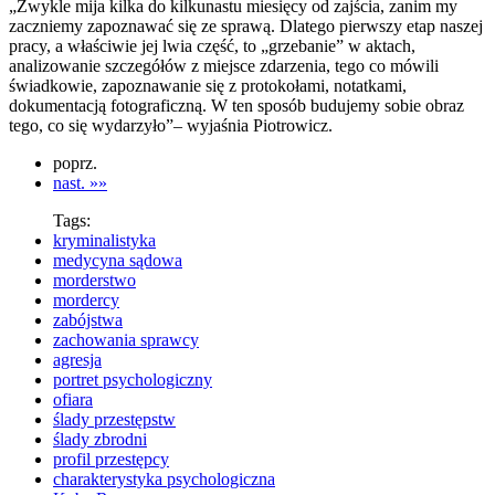
„Zwykle mija kilka do kilkunastu miesięcy od zajścia, zanim my
zaczniemy zapoznawać się ze sprawą. Dlatego pierwszy etap naszej
pracy, a właściwie jej lwia część, to „grzebanie” w aktach,
analizowanie szczegółów z miejsce zdarzenia, tego co mówili
świadkowie, zapoznawanie się z protokołami, notatkami,
dokumentacją fotograficzną. W ten sposób budujemy sobie obraz
tego, co się wydarzyło”– wyjaśnia Piotrowicz.
poprz.
nast. »»
Tags:
kryminalistyka
medycyna sądowa
morderstwo
mordercy
zabójstwa
zachowania sprawcy
agresja
portret psychologiczny
ofiara
ślady przestępstw
ślady zbrodni
profil przestępcy
charakterystyka psychologiczna