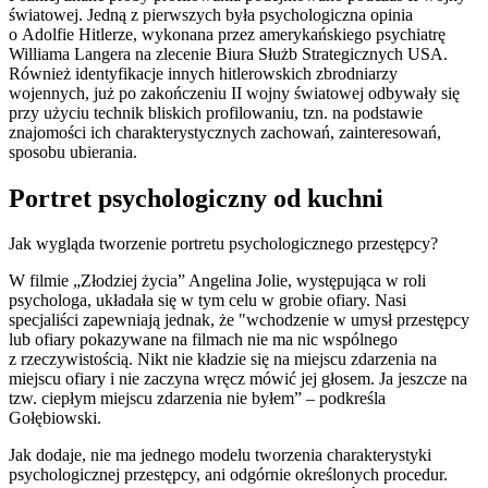
światowej. Jedną z pierwszych była psychologiczna opinia
o Adolfie Hitlerze, wykonana przez amerykańskiego psychiatrę
Williama Langera na zlecenie Biura Służb Strategicznych USA.
Również identyfikacje innych hitlerowskich zbrodniarzy
wojennych, już po zakończeniu II wojny światowej odbywały się
przy użyciu technik bliskich profilowaniu, tzn. na podstawie
znajomości ich charakterystycznych zachowań, zainteresowań,
sposobu ubierania.
Portret psychologiczny od kuchni
Jak wygląda tworzenie portretu psychologicznego przestępcy?
W filmie „Złodziej życia” Angelina Jolie, występująca w roli
psychologa, układała się w tym celu w grobie ofiary. Nasi
specjaliści zapewniają jednak, że "wchodzenie w umysł przestępcy
lub ofiary pokazywane na filmach nie ma nic wspólnego
z rzeczywistością. Nikt nie kładzie się na miejscu zdarzenia na
miejscu ofiary i nie zaczyna wręcz mówić jej głosem. Ja jeszcze na
tzw. ciepłym miejscu zdarzenia nie byłem” – podkreśla
Gołębiowski.
Jak dodaje, nie ma jednego modelu tworzenia charakterystyki
psychologicznej przestępcy, ani odgórnie określonych procedur.