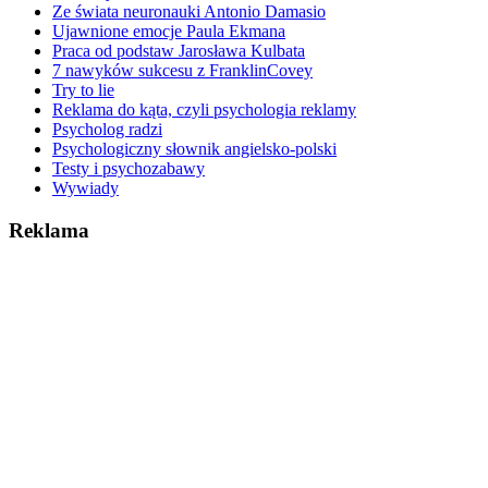
Ze świata neuronauki Antonio Damasio
Ujawnione emocje Paula Ekmana
Praca od podstaw Jarosława Kulbata
7 nawyków sukcesu z FranklinCovey
Try to lie
Reklama do kąta, czyli psychologia reklamy
Psycholog radzi
Psychologiczny słownik angielsko-polski
Testy i psychozabawy
Wywiady
Reklama