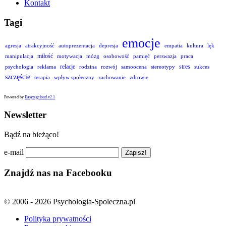
Kontakt
Tagi
emocje
agresja
atrakcyjność
autoprezentacja
depresja
empatia
kultura
lęk
miłość
manipulacja
motywacja
mózg
osobowość
pamięć
perswazja
praca
relacje
stres
psychologia
reklama
rodzina
rozwój
samoocena
stereotypy
sukces
szczęście
terapia
wpływ społeczny
zachowanie
zdrowie
Powered by
Easytagcloud v2.1
Newsletter
Bądź na bieżąco!
e-mail
Znajdź nas na Facebooku
© 2006 - 2026 Psychologia-Spoleczna.pl
Polityka prywatności