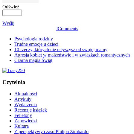
Odśwież
Wyślij
JComments
Psychologia rodziny
Trudne emocje u dzieci
10 rzeczy, których nie usłyszysz od swojej mamy
Agresja kobiet w małżeństwie i w związkach romantycznych
Czarna magia Świąt
Czytelnia
Aktualności
Artykuły
Wydarzenia
Recenzje książek
Felietony
Zapowiedzi
Kultura
Z perspektywy czasu Philipa Zimbardo