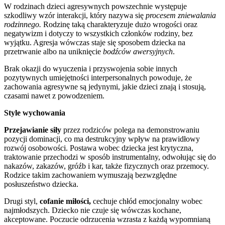
W rodzinach dzieci agresywnych powszechnie występuje
szkodliwy wzór interakcji, który nazywa się
procesem zniewalania
rodzinnego.
Rodzinę taką charakteryzuje dużo wrogości oraz
negatywizm i dotyczy to wszystkich członków rodziny, bez
wyjątku. Agresja wówczas staje się sposobem dziecka na
przetrwanie albo na uniknięcie
bodźców awersyjnych
.
Brak okazji do wyuczenia i przyswojenia sobie innych
pozytywnych umiejętności interpersonalnych powoduje, że
zachowania agresywne są jedynymi, jakie dzieci znają i stosują,
czasami nawet z powodzeniem.
Style wychowania
Przejawianie siły
przez rodziców polega na demonstrowaniu
pozycji dominacji, co ma destrukcyjny wpływ na prawidłowy
rozwój osobowości. Postawa wobec dziecka jest krytyczna,
traktowanie przechodzi w sposób instrumentalny, odwołując się do
nakazów, zakazów, gróźb i kar, także fizycznych oraz przemocy.
Rodzice takim zachowaniem wymuszają bezwzględne
posłuszeństwo dziecka.
Drugi styl,
cofanie miłości,
cechuje chłód emocjonalny wobec
najmłodszych. Dziecko nie czuje się wówczas kochane,
akceptowane. Poczucie odrzucenia wzrasta z każdą wypomnianą