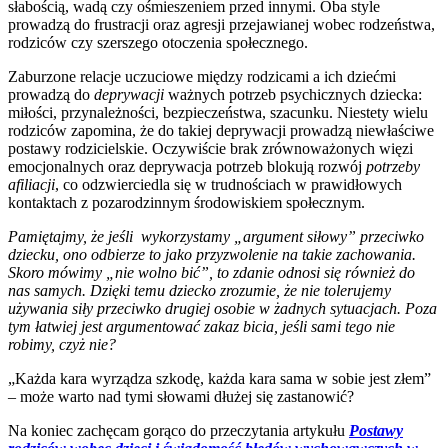
słabością, wadą czy ośmieszeniem przed innymi. Oba style
prowadzą do frustracji oraz agresji przejawianej wobec rodzeństwa,
rodziców czy szerszego otoczenia społecznego.
Zaburzone relacje uczuciowe między rodzicami a ich dziećmi
prowadzą do
deprywacji
ważnych potrzeb psychicznych dziecka:
miłości, przynależności, bezpieczeństwa, szacunku. Niestety wielu
rodziców zapomina, że do takiej deprywacji prowadzą niewłaściwe
postawy rodzicielskie. Oczywiście brak zrównoważonych więzi
emocjonalnych oraz deprywacja potrzeb blokują rozwój
potrzeby
afiliacji
, co odzwierciedla się w trudnościach w prawidłowych
kontaktach z pozarodzinnym środowiskiem społecznym.
Pamiętajmy, że jeśli wykorzystamy „argument siłowy” przeciwko
dziecku, ono odbierze to jako przyzwolenie na takie zachowania.
Skoro mówimy „nie wolno bić”, to zdanie odnosi się również do
nas samych. Dzięki temu dziecko zrozumie, że nie tolerujemy
używania siły przeciwko drugiej osobie w żadnych sytuacjach. Poza
tym łatwiej jest argumentować zakaz bicia, jeśli sami tego nie
robimy, czyż nie?
„Każda kara wyrządza szkodę, każda kara sama w sobie jest złem”
– może warto nad tymi słowami dłużej się zastanowić?
Na koniec zachęcam gorąco do przeczytania artykułu
Postawy