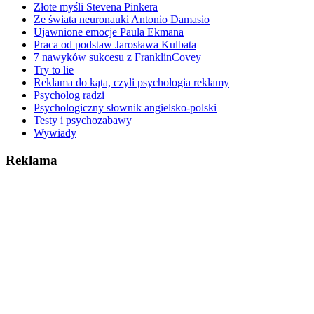
Złote myśli Stevena Pinkera
Ze świata neuronauki Antonio Damasio
Ujawnione emocje Paula Ekmana
Praca od podstaw Jarosława Kulbata
7 nawyków sukcesu z FranklinCovey
Try to lie
Reklama do kąta, czyli psychologia reklamy
Psycholog radzi
Psychologiczny słownik angielsko-polski
Testy i psychozabawy
Wywiady
Reklama