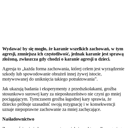
Wydawać by się mogło, że karanie wszelkich zachowań, w tym
agresji, zmniejsza ich częstotliwość, jednak karanie jest sprawą
złożoną, zwłaszcza gdy chodzi o karanie agresji u dzieci.
Agresja to „każda forma zachowania, której celem jest wyrządzenie
szkody lub spowodowanie obrażeń innej żywej istocie,
motywowanej do uniknięcia takiego potraktowania”.
Jak ukazują badania i eksperymenty z przedszkolakami, groźba
stosunkowo surowej kary za nieposłuszeństwo nie czyni go mniej
pociągającym. Tymczasem groźba łagodnej kary sprawia, że
dziecko próbuje uzasadnić swoją rezygnację i w konsekwencji
uznaje niepoprawne zachowanie za mniej zachęcające.
Naśladownictwo