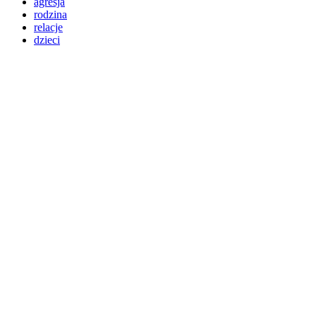
agresja
rodzina
relacje
dzieci