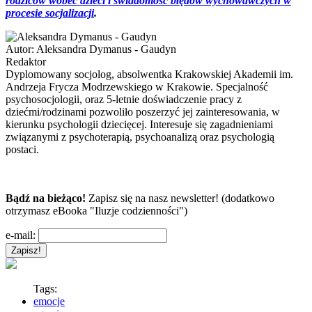
rodziców wobec dzieci i świadomość błędów wychowawczych w
procesie socjalizacji
.
Autor:
Aleksandra Dymanus - Gaudyn
Redaktor
Dyplomowany socjolog, absolwentka Krakowskiej Akademii im.
Andrzeja Frycza Modrzewskiego w Krakowie. Specjalność
psychosocjologii, oraz 5-letnie doświadczenie pracy z
dziećmi/rodzinami pozwoliło poszerzyć jej zainteresowania, w
kierunku psychologii dziecięcej. Interesuje się zagadnieniami
związanymi z psychoterapią, psychoanalizą oraz psychologią
postaci.
Bądź na bieżąco!
Zapisz się na nasz newsletter! (dodatkowo
otrzymasz eBooka "Iluzje codzienności")
e-mail:
Tags:
emocje