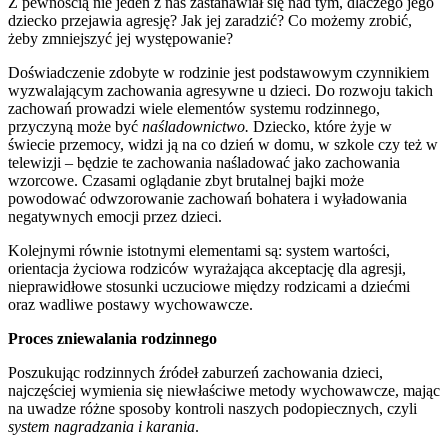
Z pewnością nie jeden z nas zastanawiał się nad tym, dlaczego jego
dziecko przejawia agresję? Jak jej zaradzić? Co możemy zrobić,
żeby zmniejszyć jej występowanie?
Doświadczenie zdobyte w rodzinie jest podstawowym czynnikiem
wyzwalającym zachowania agresywne u dzieci. Do rozwoju takich
zachowań prowadzi wiele elementów systemu rodzinnego,
przyczyną może być
naśladownictwo.
Dziecko, które żyje w
świecie przemocy, widzi ją na co dzień w domu, w szkole czy też w
telewizji – będzie te zachowania naśladować jako zachowania
wzorcowe. Czasami oglądanie zbyt brutalnej bajki może
powodować odwzorowanie zachowań bohatera i wyładowania
negatywnych emocji przez dzieci.
Kolejnymi równie istotnymi elementami są: system wartości,
orientacja życiowa rodziców wyrażająca akceptację dla agresji,
nieprawidłowe stosunki uczuciowe między rodzicami a dziećmi
oraz wadliwe postawy wychowawcze.
Proces zniewalania rodzinnego
Poszukując rodzinnych źródeł zaburzeń zachowania dzieci,
najczęściej wymienia się niewłaściwe metody wychowawcze, mając
na uwadze różne sposoby kontroli naszych podopiecznych, czyli
system nagradzania i karania
.