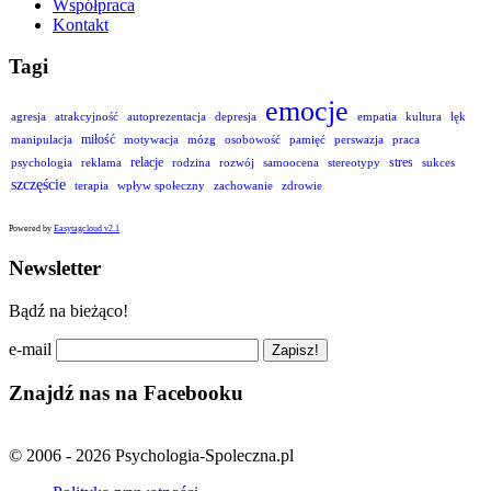
Współpraca
Kontakt
Tagi
emocje
agresja
atrakcyjność
autoprezentacja
depresja
empatia
kultura
lęk
miłość
manipulacja
motywacja
mózg
osobowość
pamięć
perswazja
praca
relacje
stres
psychologia
reklama
rodzina
rozwój
samoocena
stereotypy
sukces
szczęście
terapia
wpływ społeczny
zachowanie
zdrowie
Powered by
Easytagcloud v2.1
Newsletter
Bądź na bieżąco!
e-mail
Znajdź nas na Facebooku
© 2006 - 2026 Psychologia-Spoleczna.pl