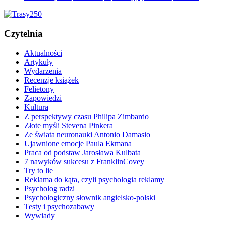
Czytelnia
Aktualności
Artykuły
Wydarzenia
Recenzje książek
Felietony
Zapowiedzi
Kultura
Z perspektywy czasu Philipa Zimbardo
Złote myśli Stevena Pinkera
Ze świata neuronauki Antonio Damasio
Ujawnione emocje Paula Ekmana
Praca od podstaw Jarosława Kulbata
7 nawyków sukcesu z FranklinCovey
Try to lie
Reklama do kąta, czyli psychologia reklamy
Psycholog radzi
Psychologiczny słownik angielsko-polski
Testy i psychozabawy
Wywiady