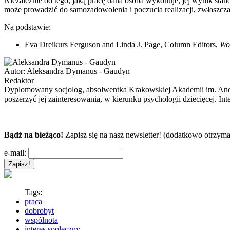
Niezależnie od tego, jaką pracę dana osoba wykonuje, jej wynik stan
może prowadzić do samozadowolenia i poczucia realizacji, zwłaszcza 
Na podstawie:
Eva Dreikurs Ferguson and Linda J. Page, Column Editors,
Wo
Autor:
Aleksandra Dymanus - Gaudyn
Redaktor
Dyplomowany socjolog, absolwentka Krakowskiej Akademii im. Andrz
poszerzyć jej zainteresowania, w kierunku psychologii dziecięcej. In
Bądź na bieżąco!
Zapisz się na nasz newsletter! (dodatkowo otrzyma
e-mail:
Tags:
praca
dobrobyt
wspólnota
interes społeczny