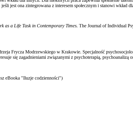
owi wkład dla innych. Dla niektórych praca zapewnia spełnienie talent
jeśli jest ona zintegrowana z interesem społecznym i stanowi wkład dla
rk as a Life Task in Contemporary Times.
The Journal of Individual Ps
eja Frycza Modrzewskiego w Krakowie. Specjalność psychosocjologii,
teresuje się zagadnieniami związanymi z psychoterapią, psychoanalizą o
sz eBooka "Iluzje codzienności")