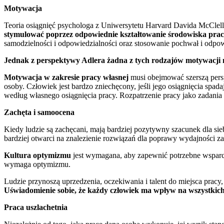
Motywacja
Teoria osiągnięć psychologa z Uniwersytetu Harvard Davida McClel
stymulować poprzez odpowiednie kształtowanie środowiska pra
samodzielności i odpowiedzialności oraz stosowanie pochwał i odp
Jednak z perspektywy Adlera żadna z tych rodzajów motywacji nie 
Motywacja w zakresie pracy własnej
musi obejmować szerszą persp
osoby. Człowiek jest bardzo zniechęcony, jeśli jego osiągnięcia spada
według własnego osiągnięcia pracy. Rozpatrzenie pracy jako zadania
Zachęta i samoocena
Kiedy ludzie są zachęcani, mają bardziej pozytywny szacunek dla sie
bardziej otwarci na znalezienie rozwiązań dla poprawy wydajności z
Kultura optymizmu
jest wymagana, aby zapewnić potrzebne wsparcie
wymaga optymizmu.
Ludzie przynoszą uprzedzenia, oczekiwania i talent do miejsca pracy
Uświadomienie sobie, że każdy człowiek ma wpływ na wszystkic
Praca uszlachetnia