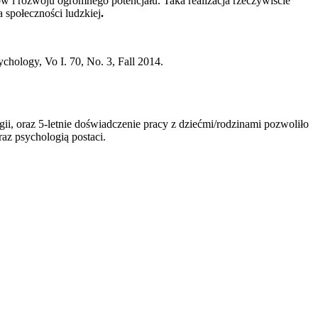
ów i rozwoju ogromnego potencjału. Taka realizacja rzeczywiście
 społeczności ludzkiej
.
ychology, Vo I. 70, No. 3, Fall 2014.
 oraz 5-letnie doświadczenie pracy z dziećmi/rodzinami pozwoliło
raz psychologią postaci.