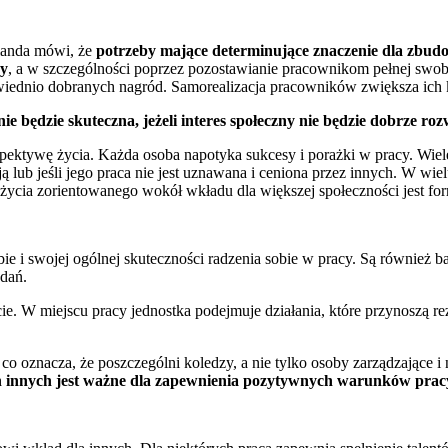
landa mówi, że
potrzeby mające determinujące znaczenie dla zbu
cy
, a w szczególności poprzez pozostawianie pracownikom pełnej swob
owiednio dobranych nagród. Samorealizacja pracowników zwiększa ich
będzie skuteczna, jeżeli interes społeczny nie będzie dobrze rozw
ektywę życia. Każda osoba napotyka sukcesy i porażki w pracy. Wiele 
ją lub jeśli jego praca nie jest uznawana i ceniona przez innych. W wi
 życia zorientowanego wokół wkładu dla większej społeczności jest fo
bie i swojej ogólnej skuteczności radzenia sobie w pracy. Są również
adań.
. W miejscu pracy jednostka podejmuje działania, które przynoszą rez
, co oznacza, że poszczególni koledzy, a nie tylko osoby zarządzające
h innych jest ważne dla zapewnienia pozytywnych warunków prac