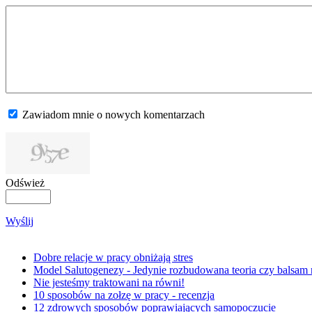
Zawiadom mnie o nowych komentarzach
Odśwież
Wyślij
Dobre relacje w pracy obniżają stres
Model Salutogenezy - Jedynie rozbudowana teoria czy balsam
Nie jesteśmy traktowani na równi!
10 sposobów na zołzę w pracy - recenzja
12 zdrowych sposobów poprawiających samopoczucie