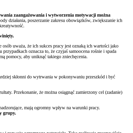
dowania zaangażowania i wytworzenia motywacji można
ody działania, poszerzanie zakresu obowiązków, zwiększanie ich
 kreatywność.
inięty.
osób uważa, że ich sukces pracy jest oznaką ich wartości jako
elu przypadkach oznacza to, że czyjaś samoocena rośnie i spada
rmą pomocy, aby uniknąć takiego zniechęcenia.
 bardziej skłonni do wytrwania w pokonywaniu przeszkód i być
ultaty. Przekonanie, że można osiągnąć zamierzony cel (zadanie)
 i nadzorujące, mają ogromny wpływ na warunki pracy.
y grupy.