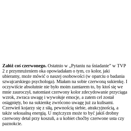
Załóż coś czerwonego.
Ostatnio w „Pytaniu na śniadanie” w TVP
2 z przymrużeniem oka opowiadałam o tym, co kolor, jaki
ubieramy, może mówić o naszej osobowości (w oparciu o badania
szwajcarskiego psychologa). Miałam na sobie czerwoną sukienkę. I
oczywiście absolutnie nie było moim zamiarem to, by ktoś się we
mnie zauroczył, natomiast czerwony kolor zdecydowanie przyciąga
wzrok, zwraca uwagę i wywołuje emocje, a zatem cel został
osiągnięty, bo na sukienkę zwrócono uwagę już za kulisami.
Czerwień kojarzy się z siłą, pewnością siebie, atrakcyjnością, a
także seksualną energią. U mężczyzn może to być jakiś drobny
czerwony detal przy koszuli, a u kobiet choćby czerwone usta czy
paznokcie.