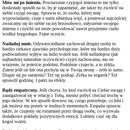
Mów mi po imieniu.
Powtarzanie czyjegoś imienia to nie tylko
doskonały sposób na to, by je zapamiętać, ale także by zwrócić na
siebie czyjąś uwagę. Sprawia to, że osoba, której imię
wypowiadamy, czuje z nami silniejszą więź, a ponieważ najczęściej
zwracamy się do siebie raczej bezosobowo, usłyszenie swojego
imienia z czyichś ust może powodować nawet przyjemne ciarki
wzdłuż kręgosłupa. Fajne uczucie.
Naśladuj mnie.
Odzwierciedlanie zachowań drugiej osoby to
bardzo ciekawe zjawisko psychologiczne, które ma bardzo duży
podświadomy wpływ na ludzi wokół nas. Jeśli naśladujesz (jak
najbardziej naturalnie oczywiście) czyjeś zachowania, ma on
wrażenie, że jesteście podobni. Podobnie czujecie, a to zbliża.
Zatem jeśli on lub ona pochyla się w Twoją stronę – zrób to samo.
Drapie się po ramieniu? Też się podrap. Zerka na zegarek? Też
sprawdź godzinę. I patrz na efekty.
Bądź empatyczny.
Jeśli chcesz, by ktoś zwrócił na Ciebie uwagę i
zaangażował się w relację z Tobą, musisz pobyć chociaż trochę w
jego skórze. W ten sposób dowiesz się, czego potrzebuje, co lubi i
jak możesz mu pomóc w trudnych momentach. Empatia sprawia
także, że czujemy się rozumiani przez drugą osobę, co wyzwala
dodatkowe pokłady pozytywnych emocji. Lubimy czuć się dla
kogoś ważni.