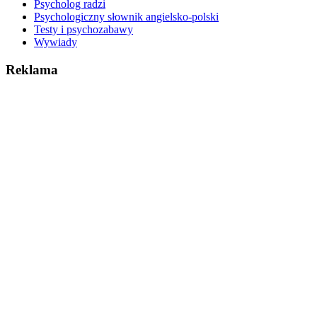
Psycholog radzi
Psychologiczny słownik angielsko-polski
Testy i psychozabawy
Wywiady
Reklama