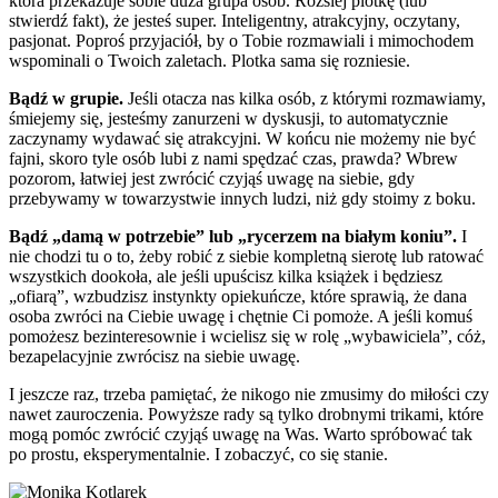
która przekazuje sobie duża grupa osób. Rozsiej plotkę (lub
stwierdź fakt), że jesteś super. Inteligentny, atrakcyjny, oczytany,
pasjonat. Poproś przyjaciół, by o Tobie rozmawiali i mimochodem
wspominali o Twoich zaletach. Plotka sama się rozniesie.
Bądź w grupie.
Jeśli otacza nas kilka osób, z którymi rozmawiamy,
śmiejemy się, jesteśmy zanurzeni w dyskusji, to automatycznie
zaczynamy wydawać się atrakcyjni. W końcu nie możemy nie być
fajni, skoro tyle osób lubi z nami spędzać czas, prawda? Wbrew
pozorom, łatwiej jest zwrócić czyjąś uwagę na siebie, gdy
przebywamy w towarzystwie innych ludzi, niż gdy stoimy z boku.
Bądź „damą w potrzebie” lub „rycerzem na białym koniu”.
I
nie chodzi tu o to, żeby robić z siebie kompletną sierotę lub ratować
wszystkich dookoła, ale jeśli upuścisz kilka książek i będziesz
„ofiarą”, wzbudzisz instynkty opiekuńcze, które sprawią, że dana
osoba zwróci na Ciebie uwagę i chętnie Ci pomoże. A jeśli komuś
pomożesz bezinteresownie i wcielisz się w rolę „wybawiciela”, cóż,
bezapelacyjnie zwrócisz na siebie uwagę.
I jeszcze raz, trzeba pamiętać, że nikogo nie zmusimy do miłości czy
nawet zauroczenia. Powyższe rady są tylko drobnymi trikami, które
mogą pomóc zwrócić czyjąś uwagę na Was. Warto spróbować tak
po prostu, eksperymentalnie. I zobaczyć, co się stanie.