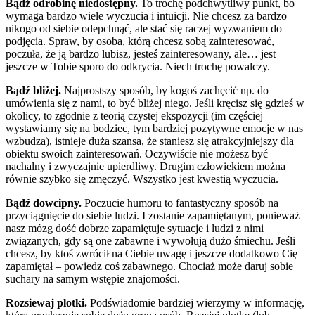
Bądź odrobinę niedostępny.
To trochę podchwytliwy punkt, bo
wymaga bardzo wiele wyczucia i intuicji. Nie chcesz za bardzo
nikogo od siebie odepchnąć, ale stać się raczej wyzwaniem do
podjęcia. Spraw, by osoba, którą chcesz sobą zainteresować,
poczuła, że ją bardzo lubisz, jesteś zainteresowany, ale… jest
jeszcze w Tobie sporo do odkrycia. Niech trochę powalczy.
Bądź bliżej.
Najprostszy sposób, by kogoś zachęcić np. do
umówienia się z nami, to być bliżej niego. Jeśli kręcisz się gdzieś w
okolicy, to zgodnie z teorią czystej ekspozycji (im częściej
wystawiamy się na bodziec, tym bardziej pozytywne emocje w nas
wzbudza), istnieje duża szansa, że staniesz się atrakcyjniejszy dla
obiektu swoich zainteresowań. Oczywiście nie możesz być
nachalny i zwyczajnie upierdliwy. Drugim człowiekiem można
równie szybko się zmęczyć. Wszystko jest kwestią wyczucia.
Bądź dowcipny.
Poczucie humoru to fantastyczny sposób na
przyciągnięcie do siebie ludzi. I zostanie zapamiętanym, ponieważ
nasz mózg dość dobrze zapamiętuje sytuacje i ludzi z nimi
związanych, gdy są one zabawne i wywołują dużo śmiechu. Jeśli
chcesz, by ktoś zwrócił na Ciebie uwagę i jeszcze dodatkowo Cię
zapamiętał – powiedz coś zabawnego. Chociaż może daruj sobie
suchary na samym wstępie znajomości.
Rozsiewaj plotki.
Podświadomie bardziej wierzymy w informację,