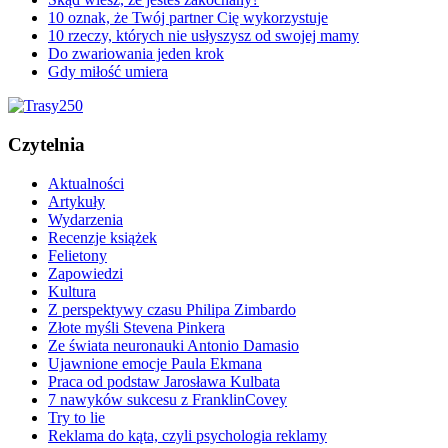
10 oznak, że Twój partner Cię wykorzystuje
10 rzeczy, których nie usłyszysz od swojej mamy
Do zwariowania jeden krok
Gdy miłość umiera
Czytelnia
Aktualności
Artykuły
Wydarzenia
Recenzje książek
Felietony
Zapowiedzi
Kultura
Z perspektywy czasu Philipa Zimbardo
Złote myśli Stevena Pinkera
Ze świata neuronauki Antonio Damasio
Ujawnione emocje Paula Ekmana
Praca od podstaw Jarosława Kulbata
7 nawyków sukcesu z FranklinCovey
Try to lie
Reklama do kąta, czyli psychologia reklamy