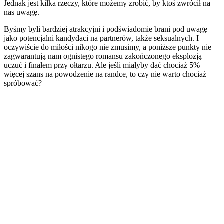
Jednak jest kilka rzeczy, które możemy zrobić, by ktoś zwrócił na
nas uwagę.
Byśmy byli bardziej atrakcyjni i podświadomie brani pod uwagę
jako potencjalni kandydaci na partnerów, także seksualnych. I
oczywiście do miłości nikogo nie zmusimy, a poniższe punkty nie
zagwarantują nam ognistego romansu zakończonego eksplozją
uczuć i finałem przy ołtarzu. Ale jeśli miałyby dać chociaż 5%
więcej szans na powodzenie na randce, to czy nie warto chociaż
spróbować?