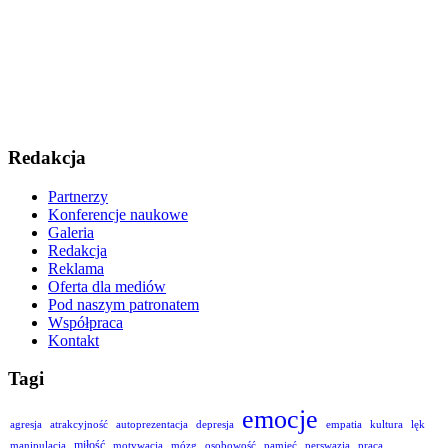
Redakcja
Partnerzy
Konferencje naukowe
Galeria
Redakcja
Reklama
Oferta dla mediów
Pod naszym patronatem
Współpraca
Kontakt
Tagi
emocje
agresja
atrakcyjność
autoprezentacja
depresja
empatia
kultura
lęk
miłość
manipulacja
motywacja
mózg
osobowość
pamięć
perswazja
praca